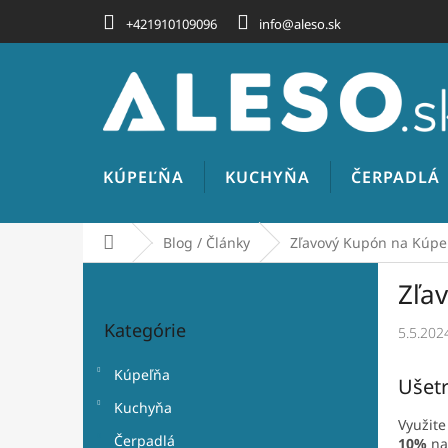
Prejsť
+421910109096
info@aleso.sk
na
obsah
KÚPEĽŇA
KUCHYŇA
ČERPADLÁ
Domov
Blog / Články
Zľavový Kupón na Kúpeľ
B
Zľa
o
Preskočiť
č
Kategórie
kategórie
5.5.202
n
ý
Kúpeľňa
p
Ušetr
a
Kuchyňa
n
Využite
Čerpadlá
10%
na