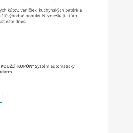
ch kútov, vaničiek, kuchynských batérií a
yužiť výhodné ponuky. Nezmeškajte túto
osť ešte dnes.
„
POUŽIŤ KUPÓN
“ Systém automaticky
zadarm