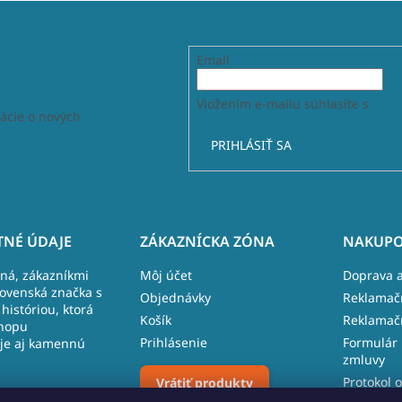
Email
Vložením e-mailu súhlasíte s
podm
ácie o nových
PRIHLÁSIŤ SA
NÉ ÚDAJE
ZÁKAZNÍCKA ZÓNA
NAKUPO
lná, zákazníkmi
Môj účet
Doprava a
lovenská značka s
Objednávky
Reklamač
históriou, ktorá
Košík
Reklamač
hopu
Prihlásenie
Formulár 
je aj kamennú
zmluvy
Protokol o
Vrátiť produkty
 481, 027 43
reklamáci