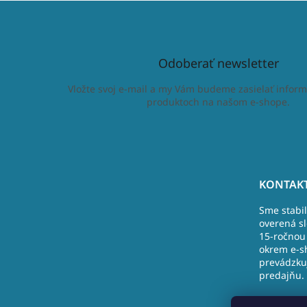
Odoberať newsletter
Vložte svoj e-mail a my Vám budeme zasielať inform
produktoch na našom e-shope.
Z
á
KONTAKT
p
Sme stabi
ä
overená s
t
15-ročnou 
i
okrem e-s
e
prevádzku
predajňu.
Nová Doba