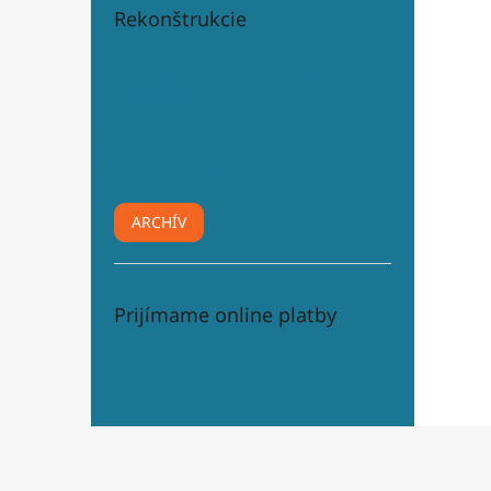
Rekonštrukcie
Plánujete rekonštrukciu? Prečo
je Aleso viac než len „obchod s
obkladačkami“
Ako vybrať dokonalú dlažbu a
obklad do vašej kúpeľne:
Kompletný sprievodca
ARCHÍV
Prijímame online platby