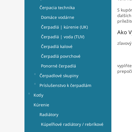
e
l
Čerpacia technika
S kupó
ďalších
Domáce vodárne
príleži
Čerpadlá | kúrenie (UK)
Ako V
Čerpadlá | voda (TUV)
zľavov
Čerpadlá kalové
Čerpadlá povrchové
vyplňte
Ponorné čerpadlá
prepoč
Čerpadlové skupiny
Príslušenstvo k čerpadlám
Kotly
Kúrenie
Radiátory
Kúpeľňové radiátory / rebríkové