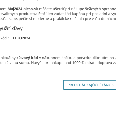
nom
Maj2024-aleso.sk
môžete ušetriť pri nákupe štýlových sprchový
 kvalitných produktov. Stačí len zadať kód kupónu pri pokladni a v
tosť a zabezpečte si moderné a praktické riešenia pre vašu domácn
yužiť Zľavy
ý kód :
LETO2024
 aktuálny
zľavový kód
v nákupnom košíku a potvrďte kliknutím na 
íta zľavenú sumu. Navyše pri nákupe nad 1000 € získate dopravu 
PREDCHÁDZAJÚCI ČLÁNOK