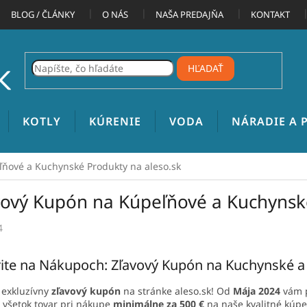
BLOG / ČLÁNKY
O NÁS
NAŠA PREDAJŇA
KONTAKT
HĽADAŤ
KOTLY
KÚRENIE
VODA
NÁRADIE A
ňové a Kuchynské Produkty na aleso.sk
vový Kupón na Kúpeľňové a Kuchynské
4
ite na Nákupoch: Zľavový Kupón na Kuchynské a
 exkluzívny
zľavový kupón
na stránke aleso.sk! Od
Mája 2024
vám p
 všetok tovar pri nákupe
minimálne za 500 €
na naše kvalitné kúp