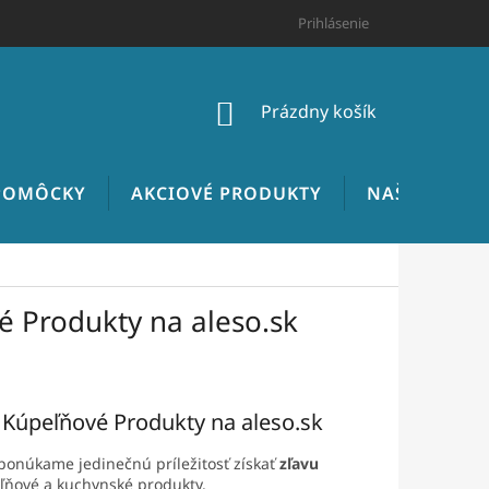
HODNOTENIE OBCHODU
CENNÍK INŠTALATÉRSKYCH PRÁC
Prihlásenie
NÁKUPNÝ
Prázdny košík
KOŠÍK
 POMÔCKY
AKCIOVÉ PRODUKTY
NAŠE REALIZ
 Produkty na aleso.sk
 Kúpeľňové Produkty na aleso.sk
onúkame jedinečnú príležitosť získať
zľavu
eľňové a kuchynské produkty.