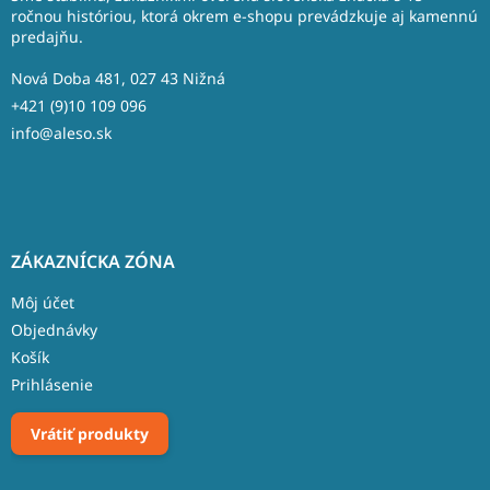
t
ročnou históriou, ktorá okrem e-shopu prevádzkuje aj kamennú
predajňu.
i
e
Nová Doba 481, 027 43 Nižná
+421 (9)10 109 096
info@aleso.sk
ZÁKAZNÍCKA ZÓNA
Môj účet
Objednávky
Košík
Prihlásenie
Vrátiť produkty