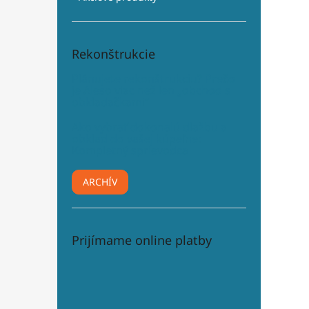
Rekonštrukcie
Plánujete rekonštrukciu? Prečo
je Aleso viac než len „obchod s
obkladačkami“
Ako vybrať dokonalú dlažbu a
obklad do vašej kúpeľne:
Kompletný sprievodca
ARCHÍV
Prijímame online platby