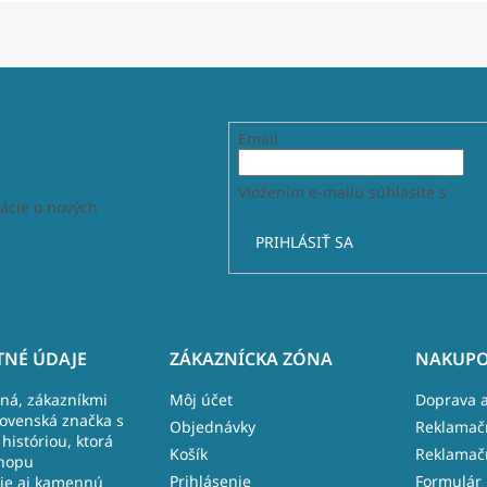
Email
Vložením e-mailu súhlasíte s
podm
ácie o nových
PRIHLÁSIŤ SA
NÉ ÚDAJE
ZÁKAZNÍCKA ZÓNA
NAKUPO
lná, zákazníkmi
Môj účet
Doprava a
lovenská značka s
Objednávky
Reklamač
históriou, ktorá
Košík
Reklamač
hopu
Prihlásenie
Formulár 
je aj kamennú