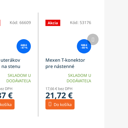
Kód:
66609
Kód:
53176
Akcia
Ďalší
produkt
248 €
188 €
–87 %
–88 %
 uterákov
Mexen T-konektor
 na stenu
pre nástenné
vacieho kúta,
držiaky, chróm - 800-
SKLADOM U
SKLADOM U
á meď - 800-
09-01
DODÁVATEĽA
DODÁVATEĽA
bez DPH
17,66 € bez DPH
87 €
21,72 €
košíka
Do košíka