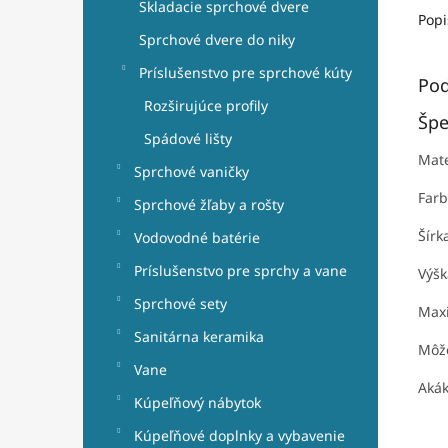
Skladacie sprchové dvere
Popi
Sprchové dvere do niky
Príslušenstvo pre sprchové kúty
Pod
Rozširujúce profily
Špe
Spádové lišty
Mate
Sprchové vaničky
Farb
Sprchové žľaby a rošty
Šírk
Vodovodné batérie
Príslušenstvo pre sprchy a vane
Výšk
Sprchové sety
Maxi
Sanitárna keramika
Môže
Vane
Akák
Kúpeľňový nábytok
Kúpeľňové doplnky a vybavenie