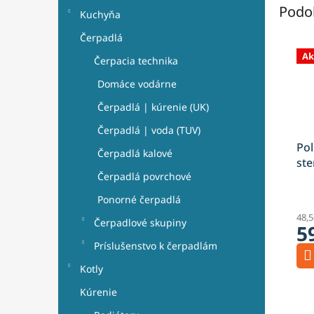
Podo
Kuchyňa
Čerpadlá
Ak
Čerpacia technika
Domáce vodárne
Čerpadlá | kúrenie (UK)
Čerpadlá | voda (TUV)
Pol
Čerpadlá kalové
ste
Čerpadlá povrchové
kút
ute
Ponorné čerpadlá
zla
48,
Čerpadlové skupiny
5
Príslušenstvo k čerpadlám
Kotly
Kúrenie