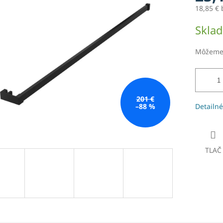
0,0
18,85 €
z
5
Jednotk
Skla
hviezdičiek.
cena:
Môžeme 
201 €
–88 %
Detailné
TLAČ