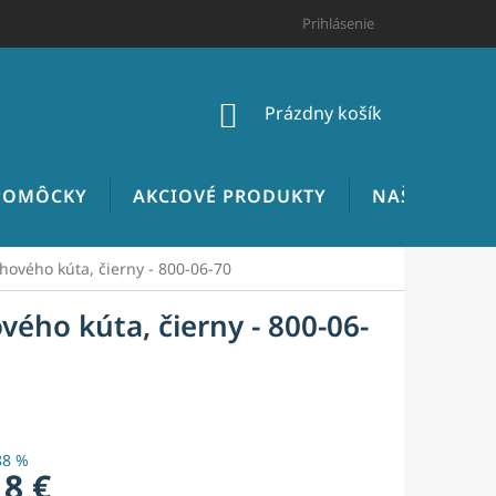
HODNOTENIE OBCHODU
CENNÍK INŠTALATÉRSKYCH PRÁC
Prihlásenie
NÁKUPNÝ
Prázdny košík
KOŠÍK
 POMÔCKY
AKCIOVÉ PRODUKTY
NAŠE REALIZ
hového kúta, čierny - 800-06-70
ého kúta, čierny - 800-06-
88 %
18 €