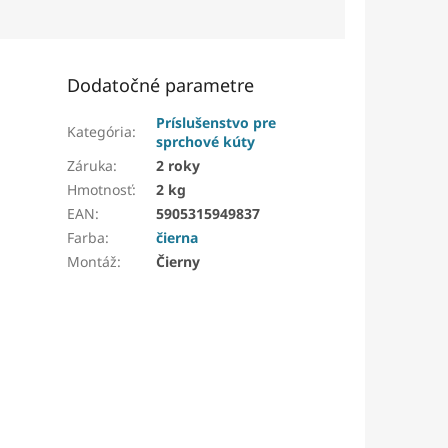
Dodatočné parametre
Príslušenstvo pre
Kategória
:
sprchové kúty
Záruka
:
2 roky
Hmotnosť
:
2 kg
EAN
:
5905315949837
Farba
:
čierna
Montáž
:
Čierny