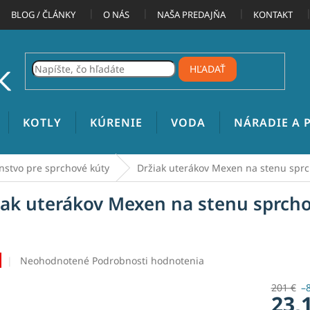
BLOG / ČLÁNKY
O NÁS
NAŠA PREDAJŇA
KONTAKT
HĽADAŤ
KOTLY
KÚRENIE
VODA
NÁRADIE A
nstvo pre sprchové kúty
Držiak uterákov Mexen na stenu sprc
iak uterákov Mexen na stenu sprchov
Priemerné
Neohodnotené
Podrobnosti hodnotenia
hodnotenie
produktu
201 €
–
23,
je