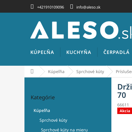
Prejsť
+421910109096
info@aleso.sk
na
obsah
KÚPEĽŇA
KUCHYŇA
ČERPADLÁ
Domov
Kúpeľňa
Sprchové kúty
Prísluše
B
Drž
o
Preskočiť
č
70
Kategórie
kategórie
n
66611
ý
Kúpeľňa
Akcia
p
a
Sprchové kúty
n
Sprchové kúty na mieru