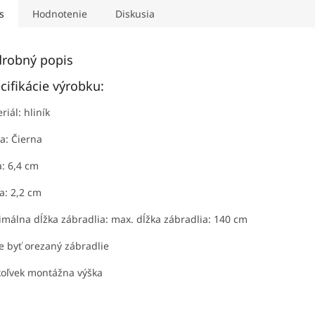
s
Hodnotenie
Diskusia
robný popis
cifikácie výrobku:
riál: hliník
a: Čierna
a: 6,4 cm
a: 2,2 cm
málna dĺžka zábradlia: max. dĺžka zábradlia: 140 cm
 byť orezaný zábradlie
oľvek montážna výška