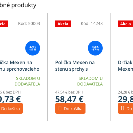
bné produkty
Kód:
50003
Kód:
14248
cia
Akcia
Akcia
479 €
468 €
–87 %
–87 %
ička Mexen na
Polička Mexen na
Držiak
nu sprchovacieho
stenu sprchy s
Mexen
a s držiakom na
držiakom na
sprcho
SKLADOM U
SKLADOM U
ráky, brúsené
uteráky, ružové zlato
brúsen
DODÁVATEĽA
DODÁVATEĽA
to - 800-02-55
- 800-02-60
06-65
56 € bez DPH
47,54 € bez DPH
24,28 € 
9,73 €
58,47 €
29,
Do košíka
Do košíka
Do 