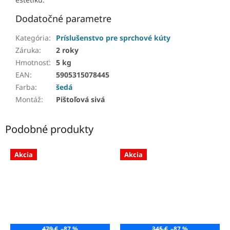
Dodatočné parametre
Kategória
:
Príslušenstvo pre sprchové kúty
Záruka
:
2 roky
Hmotnosť
:
5 kg
EAN
:
5905315078445
Farba
:
šedá
Montáž
:
Pištoľová sivá
Podobné produkty
Akcia
Akcia
479 €
–87 %
345 €
–87 %