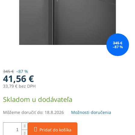
345 €
–87 %
345 €
–87 %
41,56 €
33,79 € bez DPH
Jednotková
Skladom u dodávateľa
cena:
Môžeme doručiť do:
18.8.2026
Možnosti doručenia
Pridať do košíka