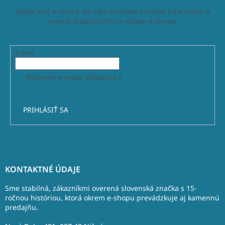
Vložte svoj e-mail a my Vám budeme zasielať informácie o
nových produktoch na našom e-shope.
Email
Vložením e-mailu súhlasíte s
podmienkami ochrany
osobných údajov
PRIHLÁSIŤ SA
Z
á
KONTAKTNÉ ÚDAJE
p
ä
Sme stabilná, zákazníkmi overená slovenská značka s 15-
t
ročnou históriou, ktorá okrem e-shopu prevádzkuje aj kamennú
predajňu.
i
e