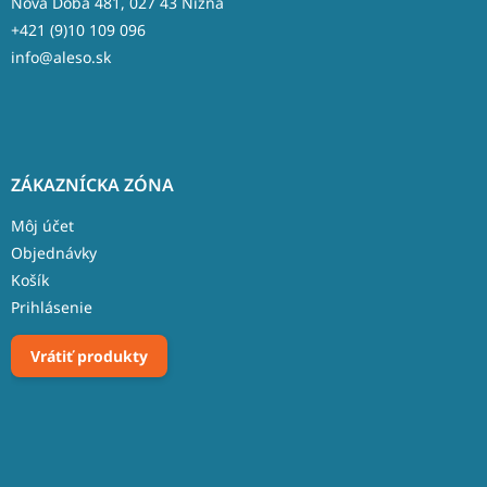
Nová Doba 481, 027 43 Nižná
+421 (9)10 109 096
info@aleso.sk
ZÁKAZNÍCKA ZÓNA
Môj účet
Objednávky
Košík
Prihlásenie
Vrátiť produkty