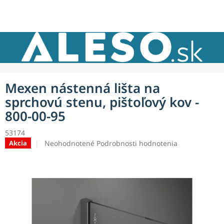
Prejsť
NÁKU
na
obsah
KOŠÍK
Mexen nástenná lišta na
sprchovú stenu, pištoľový kov -
800-00-95
53174
Priemerné
Neohodnotené
Podrobnosti hodnotenia
Akcia
hodnotenie
produktu
je
0,0
z
5
hviezdičiek.