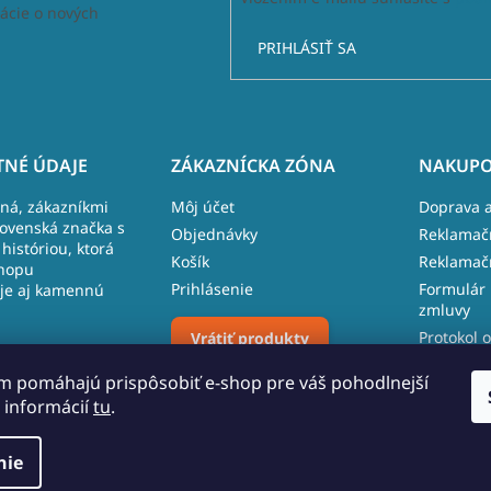
ácie o nových
PRIHLÁSIŤ SA
NÉ ÚDAJE
ZÁKAZNÍCKA ZÓNA
NAKUPO
lná, zákazníkmi
Môj účet
Doprava a
lovenská značka s
Objednávky
Reklamač
históriou, ktorá
Košík
Reklamač
hopu
Prihlásenie
Formulár 
je aj kamennú
zmluvy
Protokol o
Vrátiť produkty
 481, 027 43
reklamáci
m pomáhajú prispôsobiť e-shop pre váš pohodlnejší
 109 096
 informácií
tu
.
Upraviť nastavenie cookies
o.sk
nie