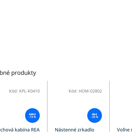
bné produkty
Kód:
KPL-K0410
Kód:
HOM-02802
539 €
20 €
–13 %
–25 %
rchová kabína REA
Nástenné zrkadlo
Voľne 