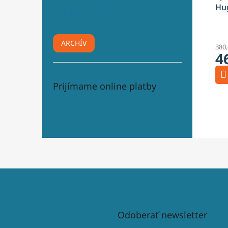
Ako vybrať dokonalú dlažbu a
Hu
obklad do vašej kúpeľne:
Br
Kompletný sprievodca
ARCHÍV
380
4
Prijímame online platby
Odoberať newsletter