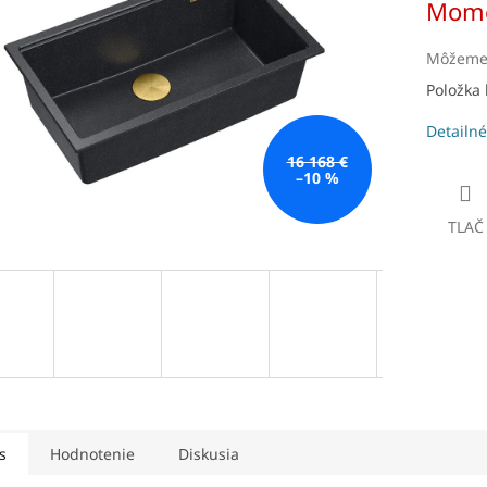
Mome
čiek.
cena:
Môžeme 
Položka
Detailné
16 168 €
–10 %
TLAČ
s
Hodnotenie
Diskusia