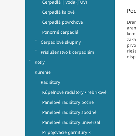
Čerpadlá | voda (TUV)
Pod
Čerpadlá kalové
Dran
Čerpadlá povrchové
aran
Ponorné čerpadlá
komf
záka
Čerpadlové skupiny
prvo
rieš
Príslušenstvo k čerpadlám
disp
Kotly
Kúrenie
Radiátory
Kúpeľňové radiátory / rebríkové
Panelové radiátory bočné
Panelové radiátory spodné
Panelové radiátory univerzál
Pripojovacie garnitúry k