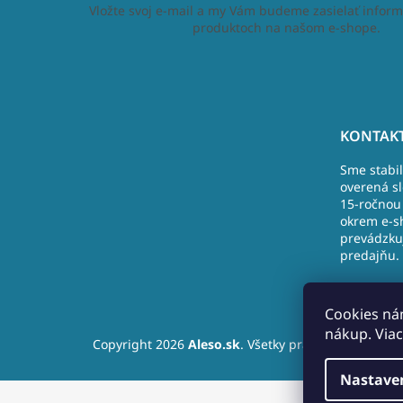
Vložte svoj e-mail a my Vám budeme zasielať inform
produktoch na našom e-shope.
Z
á
KONTAKT
p
Sme stabi
ä
overená s
t
15-ročnou 
i
okrem e-s
e
prevádzku
predajňu.
Nová Doba
Nižná
Cookies ná
+421 (9)10
nákup. Viac
Copyright 2026
Aleso.sk
. Všetky práva vyhradené.
info@ales
Nastave