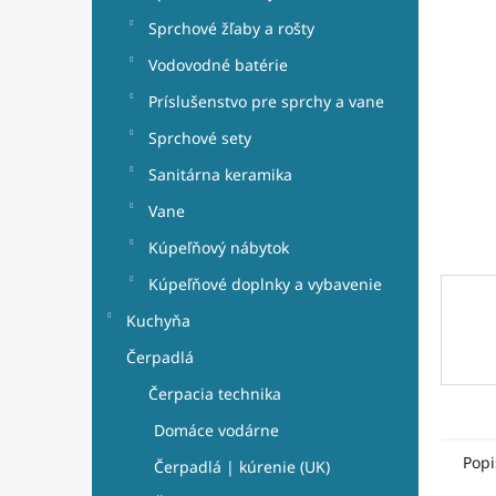
e
hviezdi
l
Sprchové žľaby a rošty
Vodovodné batérie
Príslušenstvo pre sprchy a vane
Sprchové sety
Sanitárna keramika
Vane
Kúpeľňový nábytok
Kúpeľňové doplnky a vybavenie
Kuchyňa
Čerpadlá
Čerpacia technika
Domáce vodárne
Popi
Čerpadlá | kúrenie (UK)