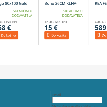
go 80x100 Gold
Boho 36CM KLNA-
REA F
ush
MR01
160
SKLADOM U
SKLADOM U
DODÁVATEĽA
DODÁVATEĽA
,49 € bez DPH
12,20 € bez DPH
478,86 €
68 €
15 €
589
Do košíka
Do košíka
Do 
Email
Vložením e-mailu súhlasíte s
podm