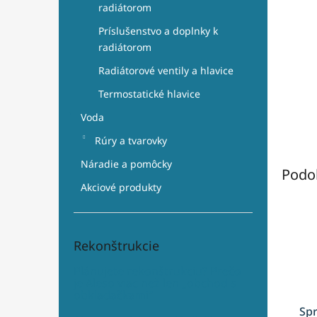
radiátorom
Príslušenstvo a doplnky k
radiátorom
Radiátorové ventily a hlavice
Termostatické hlavice
Voda
Rúry a tvarovky
Náradie a pomôcky
Podo
Akciové produkty
Rekonštrukcie
Plánujete rekonštrukciu? Prečo
je Aleso viac než len „obchod s
obkladačkami“
Sp