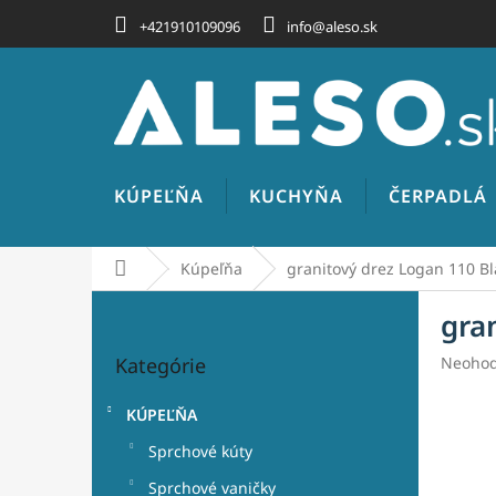
Prejsť
+421910109096
info@aleso.sk
na
obsah
KÚPEĽŇA
KUCHYŇA
ČERPADLÁ
Domov
Kúpeľňa
granitový drez Logan 110 Bl
B
gra
o
Preskočiť
č
Prieme
Kategórie
Neohod
kategórie
n
hodnot
ý
produk
KÚPEĽŇA
p
je
a
0,0
Sprchové kúty
z
n
Sprchové vaničky
5