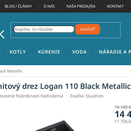
BLOG / ČLÁNKY
O NÁS
NAŠA PREDAJŇA
KONTAKT
HĽADAŤ
KOTLY
KÚRENIE
VODA
NÁRADIE A
ack Metallic
nitový drez Logan 110 Black Metallic
rné
notené
Podrobnosti hodnotenia
Značka:
Quadron
enie
tu
16 168 €
14 
11 735,
Jednotk