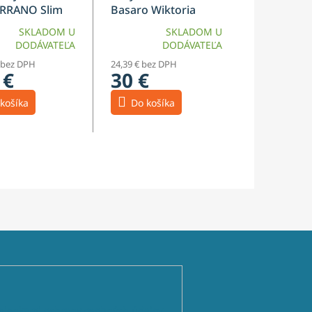
ERRANO Slim
Basaro Wiktoria
SKLADOM U
SKLADOM U
DODÁVATEĽA
DODÁVATEĽA
 bez DPH
24,39 € bez DPH
 €
30 €
košíka
Do košíka
ienkami ochrany osobných údajov