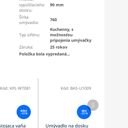
vypúšťacieho
90 mm
otvoru
:
Šírka
760
umývadla
:
Kuchenny, s
Typ sifónu
:
možnosťou
pripojenia umývačky
Záruka
:
25 rokov
Položka bola vypredaná…
Kód:
KPL-W7081
Kód:
BAS-U1009
Ďalší
produkt
678 €
38 €
–13 %
–21 %
stojaca vaňa
Umývadlo na dosku