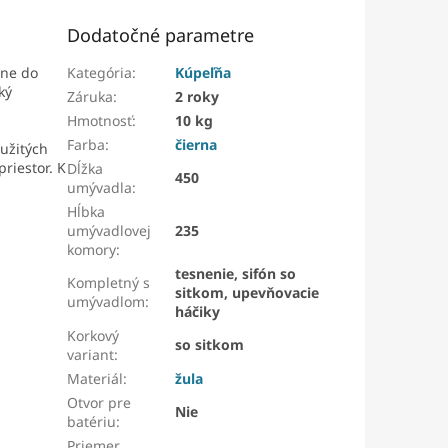
Dodatočné parametre
dne do
Kategória
:
Kúpeľňa
ký
Záruka
:
2 roky
Hmotnosť
:
10 kg
Farba
:
čierna
oužitých
riestor. K
Dĺžka
450
umývadla
:
Hĺbka
umývadlovej
235
komory
:
tesnenie, sifón so
Kompletný s
sitkom, upevňovacie
umývadlom
:
háčiky
Korkový
so sitkom
variant
:
Materiál
:
žula
Otvor pre
Nie
batériu
:
Priemer