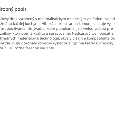
robný popis
itový drez vyrobený s minimalistickým moderným vzhľadom zapa
žmánu každej kuchyne. Hlboká a priestranná komora zaisťuje vyso
ort používania. Umývadlo, ktoré ponúkame, je skvelou voľbou pre
zníkov, ktorí ocenia kvalitu a spracovanie. Nadčasový tvar, použitie
triednych materiálov a technológií, skvelý dizajn a kompatibilita p
ení zaručujú dokonalý konečný výsledok a vyplnia každý kuchynský p
ozícii sú rôzne farebné varianty.