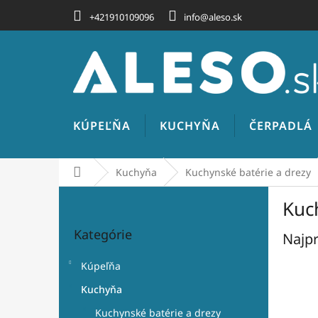
Prejsť
+421910109096
info@aleso.sk
na
obsah
KÚPEĽŇA
KUCHYŇA
ČERPADLÁ
Domov
Kuchyňa
Kuchynské batérie a drezy
B
Kuc
o
Preskočiť
č
Kategórie
kategórie
Najpr
n
ý
Kúpeľňa
p
a
Kuchyňa
n
Kuchynské batérie a drezy