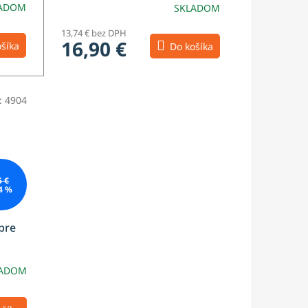
ADOM
SKLADOM
13,74 € bez DPH
16,90 €
šíka
Do košíka
:
4904
5 €
4 %
pre
LADOM