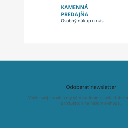
KAMENNÁ
PREDAJŇA
Osobný nákup u nás
Odoberať newsletter
Vložte svoj e-mail a my Vám budeme zasielať inform
produktoch na našom e-shope.