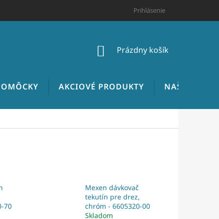
HODNOTENIE OBCHODU
CENNÍK INŠTALATÉRSKYCH PRÁC
Prihlásenie
NÁKUPNÝ
Prázdny košík
KOŠÍK
 POMÔCKY
AKCIOVÉ PRODUKTY
NAŠE REALIZ
n
Mexen dávkovač
tekutín pre drez,
0-70
chróm - 6605320-00
Skladom