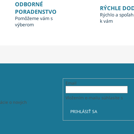
ODBORNÉ
RÝCHLE DO
PORADENSTVO
Rýchlo a spoľah
Pomôžeme vám s
k vám
výberom
Email
Vložením e-mailu súhlasíte s
podm
ácie o nových
PRIHLÁSIŤ SA