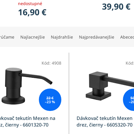
nedostupné
39,90 €
16,90 €
rúčame
Najlacnejšie
Najdrahšie
Najpredávanejšie
Abece
Kód:
4908
Kód
22 €
5
–23 %
–2
vkovač tekutín Mexen na
Dávkovač tekutín Mexen
z, čierny - 6601320-70
drez, čierny - 6605320-70