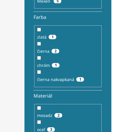
Mexen
5
Farba
zlatá
1
čierna
2
chróm
1
čierna nakvapkaná
1
Materiál
mosadz
2
oceľ
3