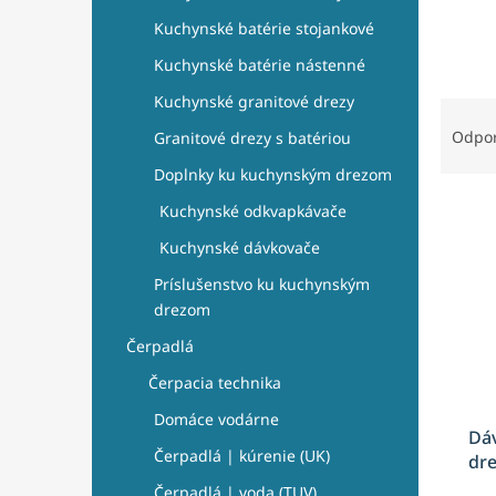
e
l
Kuchynské batérie stojankové
Kuchynské batérie nástenné
Kuchynské granitové drezy
R
a
Odpo
Granitové drezy s batériou
d
Doplnky ku kuchynským drezom
e
V
n
Kuchynské odkvapkávače
ý
i
Kuchynské dávkovače
p
e
i
p
Príslušenstvo ku kuchynským
s
r
drezom
p
o
Čerpadlá
r
d
o
u
Čerpacia technika
d
k
Domáce vodárne
u
t
Dá
k
o
Čerpadlá | kúrenie (UK)
dre
t
v
Čerpadlá | voda (TUV)