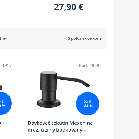
27,90 €
5
položiek celkom
dne
:
4917
Kód:
4909
0 €
22 €
0 %
–23 %
 na
Dávkovač tekutín Mexen na
drez, čierny bodkovaný -
6601320-76