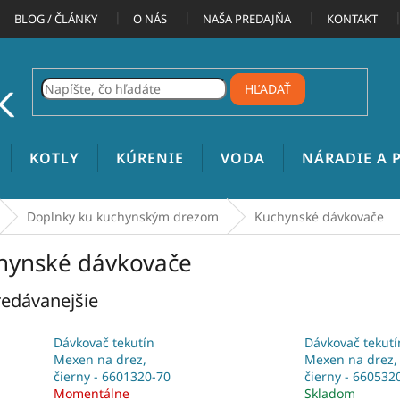
BLOG / ČLÁNKY
O NÁS
NAŠA PREDAJŇA
KONTAKT
HĽADAŤ
KOTLY
KÚRENIE
VODA
NÁRADIE A
Doplnky ku kuchynským drezom
Kuchynské dávkovače
hynské dávkovače
edávanejšie
Dávkovač tekutín
Dávkovač tekutí
Mexen na drez,
Mexen na drez,
čierny - 6601320-70
čierny - 660532
Momentálne
Skladom