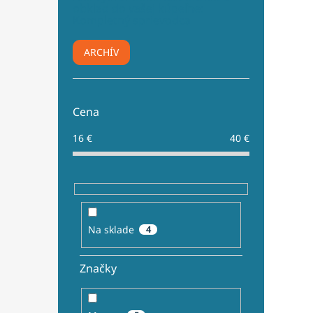
obklad do vašej kúpeľne:
Kompletný sprievodca
ARCHÍV
Cena
16
€
40
€
Na sklade
4
Značky