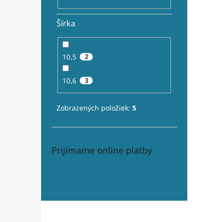
Šírka
10,5
2
10,6
3
Zobrazených položiek:
5
Prijímame online platby