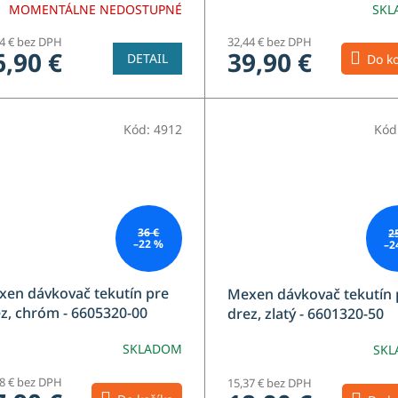
MOMENTÁLNE NEDOSTUPNÉ
SKL
74 € bez DPH
32,44 € bez DPH
6,90 €
39,90 €
DETAIL
Do ko
Kód:
4912
Kód
36 €
2
–22 %
–2
en dávkovač tekutín pre
Mexen dávkovač tekutín 
z, chróm - 6605320-00
drez, zlatý - 6601320-50
SKLADOM
SK
68 € bez DPH
15,37 € bez DPH