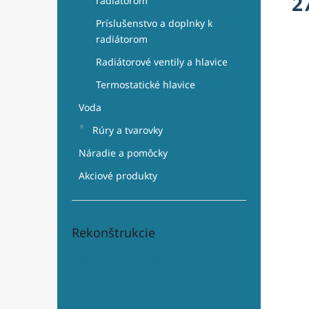
2
radiátorom
Príslušenstvo a doplnky k
radiátorom
Radiátorové ventily a hlavice
Termostatické hlavice
Voda
Rúry a tvarovky
Náradie a pomôcky
Akciové produkty
Rekonštrukcie
Plánujete rekonštrukciu? Prečo
je Aleso viac než len „obchod s
obkladačkami“
Ako vybrať dokonalú dlažbu a