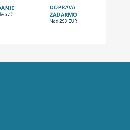
DOPRAVA
DANIE
ZADARMO
livo až
Nad 299 EUR
ienkami ochrany osobných údajov