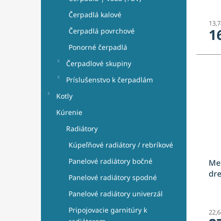
o
v
Čerpadlá kalové
13,
1
Čerpadlá povrchové
Ponorné čerpadlá
Čerpadlové skupiny
Príslušenstvo k čerpadlám
Kotly
Kúrenie
Radiátory
Kúpeľňové radiátory / rebríkové
Panelové radiátory bočné
Mex
dre
Panelové radiátory spodné
Panelové radiátory univerzál
Pripojovacie garnitúry k
22,