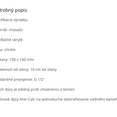
robný popis
ifikácie výrobku:
riál: mosadz:
 Bočné skryté
a: chróm
mery: 130 x 130 mm
alenosť od steny: 10 cm od steny
dardné pripojenie: G 1/2"
ch dýzy je odolný proti zmatneniu a korózii
kónové dýzy Anti-Calc na jednoduché odstraňovanie vodného kame