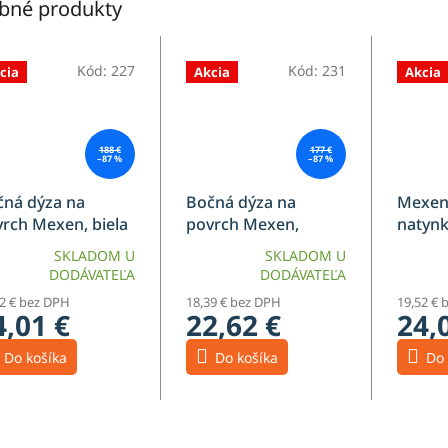
bné produkty
Kód:
227
Kód:
231
cia
Akcia
Akcia
188 €
177 €
–87 %
–87 %
čná dýza na
Bočná dýza na
Mexen
rch Mexen, biela
povrch Mexen,
natynk
9360-20
čierna - 79360-70
79361-
SKLADOM U
SKLADOM U
DODÁVATEĽA
DODÁVATEĽA
52 € bez DPH
18,39 € bez DPH
19,52 € 
4,01 €
22,62 €
24,
Do košíka
Do košíka
Do 