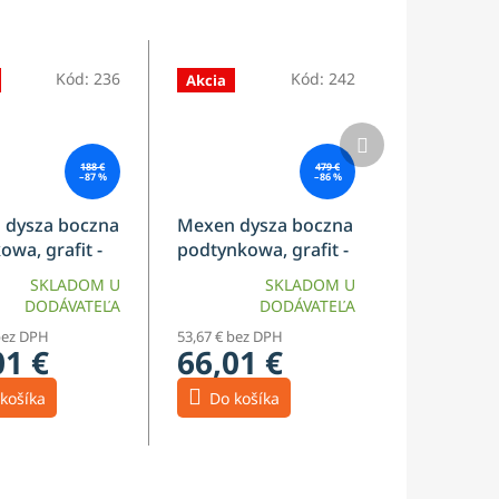
Kód:
236
Kód:
242
Akcia
Ďalší
produkt
188 €
479 €
–87 %
–86 %
 dysza boczna
Mexen dysza boczna
owa, grafit -
podtynkowa, grafit -
66
79365-66
SKLADOM U
SKLADOM U
DODÁVATEĽA
DODÁVATEĽA
bez DPH
53,67 € bez DPH
01 €
66,01 €
košíka
Do košíka