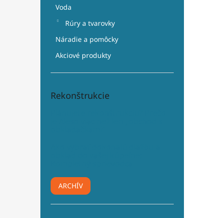
Voda
Rúry a tvarovky
Náradie a pomôcky
Akciové produkty
Rekonštrukcie
Plánujete rekonštrukciu? Prečo
je Aleso viac než len „obchod s
obkladačkami“
Ako vybrať dokonalú dlažbu a
obklad do vašej kúpeľne:
Kompletný sprievodca
ARCHÍV