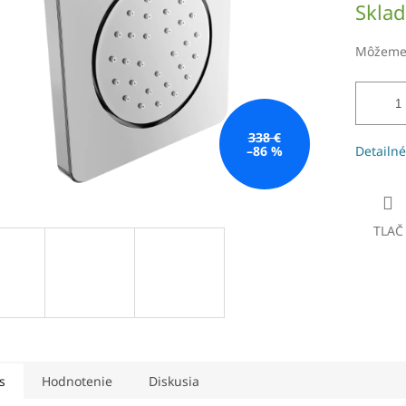
Skla
hviezdičiek.
cena:
Môžeme 
338 €
–86 %
Detailné
TLAČ
s
Hodnotenie
Diskusia