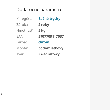
Dodatočné parametre
Kategória
:
Bočné trysky
Záruka
:
2 roky
Hmotnosť
:
5 kg
EAN
:
5907709117037
Farba
:
chróm
Montáž
:
podomietkový
Tvar
:
Kwadratowy
ňa