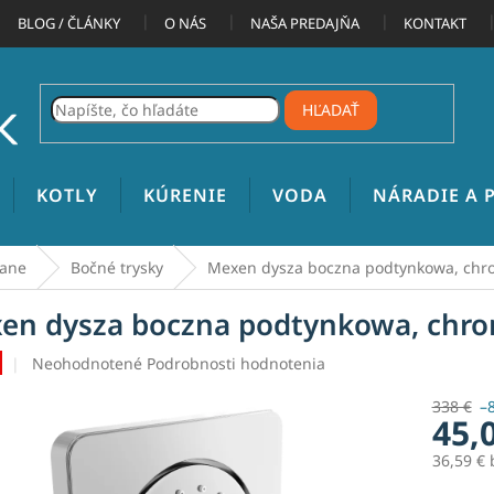
BLOG / ČLÁNKY
O NÁS
NAŠA PREDAJŇA
KONTAKT
HĽADAŤ
KOTLY
KÚRENIE
VODA
NÁRADIE A
vane
Bočné trysky
Mexen dysza boczna podtynkowa, chro
en dysza boczna podtynkowa, chro
Priemerné
Neohodnotené
Podrobnosti hodnotenia
hodnotenie
produktu
338 €
–
45,
je
0,0
36,59 €
z
5
Jednotk