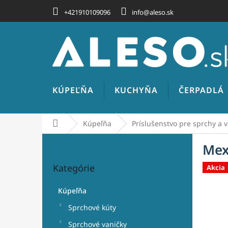
Prejsť
+421910109096
info@aleso.sk
na
obsah
KÚPEĽŇA
KUCHYŇA
ČERPADLÁ
Domov
Kúpeľňa
Príslušenstvo pre sprchy a 
B
Mex
o
Preskočiť
č
Kategórie
Akcia
kategórie
n
ý
Kúpeľňa
p
a
Sprchové kúty
n
Sprchové vaničky