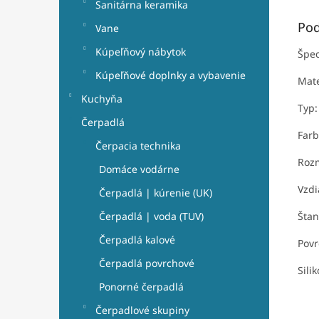
Sanitárna keramika
Pod
Vane
Kúpeľňový nábytok
Špec
Kúpeľňové doplnky a vybavenie
Mate
Kuchyňa
Typ:
Čerpadlá
Farb
Čerpacia technika
Roz
Domáce vodárne
Vzdi
Čerpadlá | kúrenie (UK)
Štan
Čerpadlá | voda (TUV)
Čerpadlá kalové
Povr
Čerpadlá povrchové
Sili
Ponorné čerpadlá
Čerpadlové skupiny