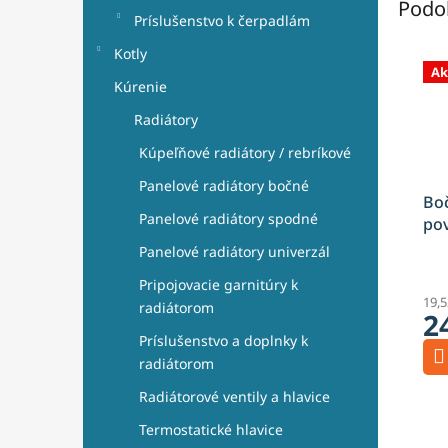
Podo
Príslušenstvo k čerpadlám
Kotly
Ak
Kúrenie
Radiátory
Kúpeľňové radiátory / rebríkové
Panelové radiátory bočné
Bo
Panelové radiátory spodné
pov
- 7
Panelové radiátory univerzál
Pripojovacie garnitúry k
19,
radiátorom
2
Príslušenstvo a doplnky k
radiátorom
Radiátorové ventily a hlavice
Termostatické hlavice