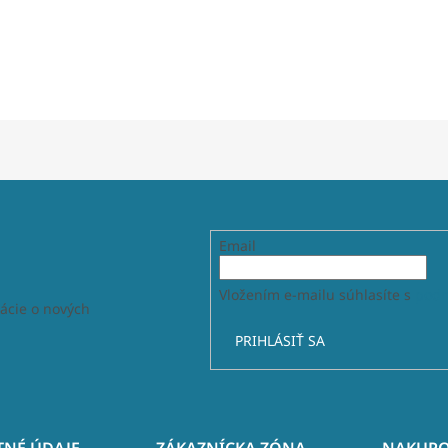
Email
Vložením e-mailu súhlasíte s
podm
ácie o nových
PRIHLÁSIŤ SA