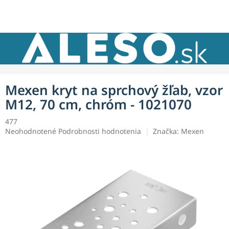
Prejsť
NÁKU
na
obsah
KOŠÍK
Mexen kryt na sprchový žľab, vzor
M12, 70 cm, chróm - 1021070
477
Priemerné
Neohodnotené
Podrobnosti hodnotenia
Značka:
Mexen
hodnotenie
produktu
je
0,0
z
5
hviezdičiek.