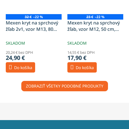
32 €
–22 %
23 €
–22 %
Mexen kryt na sprchový
Mexen kryt na sprchový
žľab 2v1, vzor M13, 80
žľab, vzor M12, 50 cm,
cm, chróm - 1019080
chróm - 1021050
SKLADOM
SKLADOM
20,24 € bez DPH
14,55 € bez DPH
24,90 €
17,90 €
Do košíka
Do košíka
ZOBRAZIŤ VŠETKY PODOBNÉ PRODUKTY