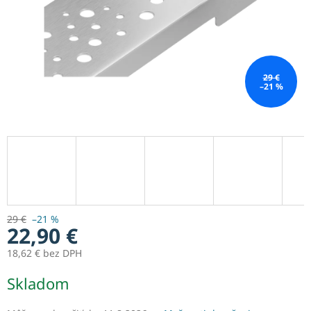
29 €
–21 %
29 €
–21 %
22,90 €
18,62 € bez DPH
Jednotková
Skladom
cena: