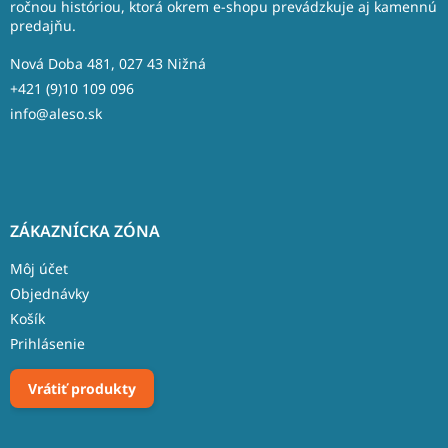
t
ročnou históriou, ktorá okrem e-shopu prevádzkuje aj kamennú
predajňu.
i
e
Nová Doba 481, 027 43 Nižná
+421 (9)10 109 096
info@aleso.sk
ZÁKAZNÍCKA ZÓNA
Môj účet
Objednávky
Košík
Prihlásenie
Vrátiť produkty