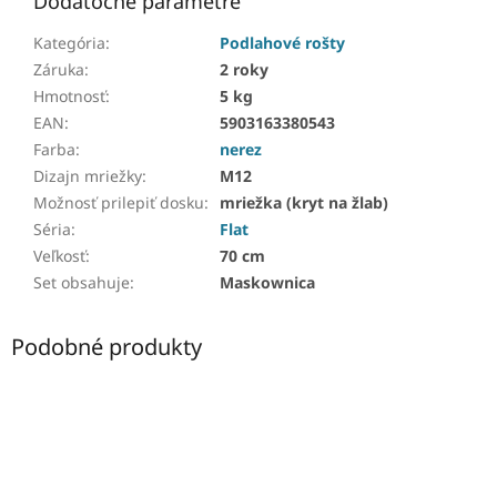
Dodatočné parametre
Kategória
:
Podlahové rošty
Záruka
:
2 roky
Hmotnosť
:
5 kg
EAN
:
5903163380543
Farba
:
nerez
Dizajn mriežky
:
M12
Možnosť prilepiť dosku
:
mriežka (kryt na žlab)
Séria
:
Flat
Veľkosť
:
70 cm
Set obsahuje
:
Maskownica
Podobné produkty