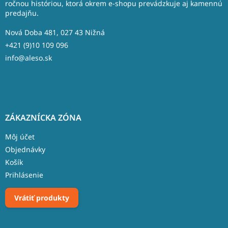
t
ročnou históriou, ktorá okrem e-shopu prevádzkuje aj kamennú
predajňu.
i
e
Nová Doba 481, 027 43 Nižná
+421 (9)10 109 096
info@aleso.sk
ZÁKAZNÍCKA ZÓNA
Môj účet
Objednávky
Košík
Prihlásenie
Vrátiť produkty