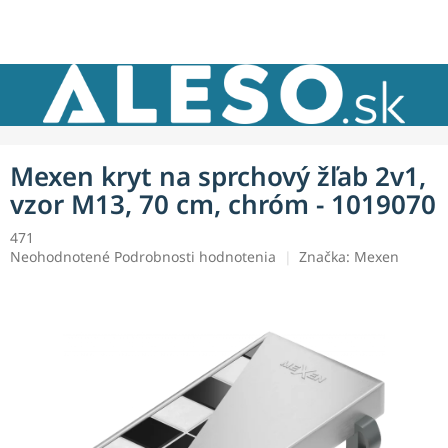
Prejsť
NÁKU
na
obsah
KOŠÍK
Mexen kryt na sprchový žľab 2v1,
vzor M13, 70 cm, chróm - 1019070
471
Priemerné
Neohodnotené
Podrobnosti hodnotenia
Značka:
Mexen
hodnotenie
produktu
je
0,0
z
5
hviezdičiek.