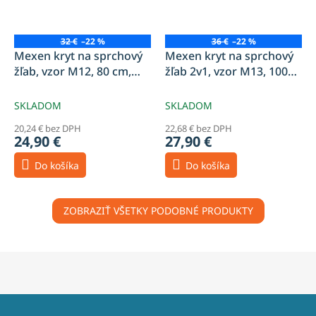
32 €
–22 %
36 €
–22 %
Mexen kryt na sprchový
Mexen kryt na sprchový
žľab, vzor M12, 80 cm,
žľab 2v1, vzor M13, 100
chróm - 1021080
cm, chróm - 1019100
SKLADOM
SKLADOM
20,24 € bez DPH
22,68 € bez DPH
24,90 €
27,90 €
Do košíka
Do košíka
ZOBRAZIŤ VŠETKY PODOBNÉ PRODUKTY