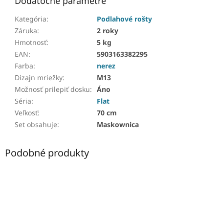
Dodatočné parametre
Kategória
:
Podlahové rošty
Záruka
:
2 roky
Hmotnosť
:
5 kg
EAN
:
5903163382295
Farba
:
nerez
Dizajn mriežky
:
M13
Možnosť prilepiť dosku
:
Áno
Séria
:
Flat
Veľkosť
:
70 cm
Set obsahuje
:
Maskownica
Podobné produkty