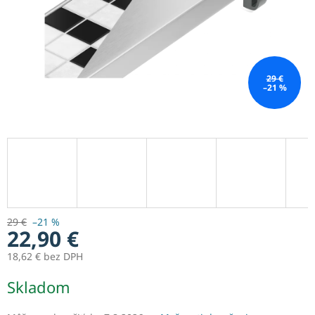
29 €
–21 %
29 €
–21 %
22,90 €
18,62 € bez DPH
Jednotková
Skladom
cena: