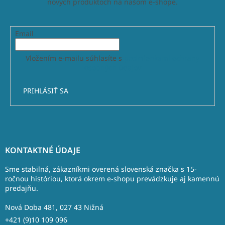
nových produktoch na našom e-shope.
Email
Vložením e-mailu súhlasíte s
podmienkami ochrany
osobných údajov
PRIHLÁSIŤ SA
Z
á
KONTAKTNÉ ÚDAJE
p
ä
Sme stabilná, zákazníkmi overená slovenská značka s 15-
t
ročnou históriou, ktorá okrem e-shopu prevádzkuje aj kamennú
predajňu.
i
e
Nová Doba 481, 027 43 Nižná
+421 (9)10 109 096