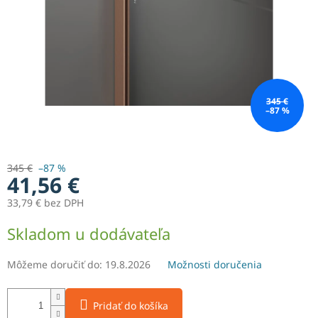
345 €
–87 %
345 €
–87 %
41,56 €
33,79 € bez DPH
Jednotková
Skladom u dodávateľa
cena:
Môžeme doručiť do:
19.8.2026
Možnosti doručenia
Pridať do košíka