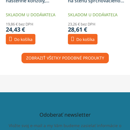
nástenné konzoly,
na stenu sprchovacieho
brúsený nikel - 800-09-97
kúta, biely - 800-06-20
SKLADOM U DODÁVATEĽA
SKLADOM U DODÁVATEĽA
19,86 € bez DPH
23,26 € bez DPH
24,43 €
28,61 €
Do košíka
Do košíka
ZOBRAZIŤ VŠETKY PODOBNÉ PRODUKTY
Odoberať newsletter
Vložte svoj e-mail a my Vám budeme zasielať informácie o