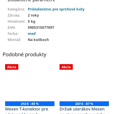
Kategória
:
Príslušenstvo pre sprchové kúty
Záruka
:
2 roky
Hmotnosť
:
5 kg
EAN
:
5905315077097
Farba
:
meď
Montáž
:
Na kolíkoch
Podobné produkty
Akcia
Akcia
212 €
–88 %
237 €
–87 %
Mexen T-konektor pre
Držiak uterákov Mexen