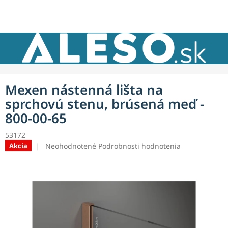
Prejsť
NÁKU
na
obsah
KOŠÍK
Mexen nástenná lišta na
sprchovú stenu, brúsená meď -
800-00-65
53172
Priemerné
Neohodnotené
Podrobnosti hodnotenia
Akcia
hodnotenie
produktu
je
0,0
z
5
hviezdičiek.