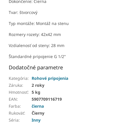
Dokončenie: Čierna
Tvar: štvorcový
Typ montáže: Montáž na stenu
Rozmery rozety: 42x42 mm
Vzdialenosť od steny: 28 mm
Štandardné pripojenie G 1/2"
Dodatočné parametre
Kategória
:
Rohové pripojenia
Záruka
:
2 roky
Hmotnosť
:
5 kg
EAN
:
5907709116719
Farba
:
čierna
Rukoväť
:
Čierny
Séria
:
Inny