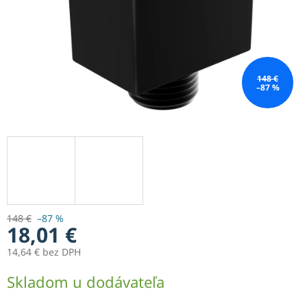
148 €
–87 %
148 €
–87 %
18,01 €
14,64 € bez DPH
Jednotková
Skladom u dodávateľa
cena: