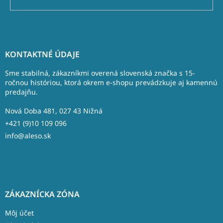
Z
á
KONTAKTNÉ ÚDAJE
p
ä
Sme stabilná, zákazníkmi overená slovenská značka s 15-
t
ročnou históriou, ktorá okrem e-shopu prevádzkuje aj kamennú
predajňu.
i
e
Nová Doba 481, 027 43 Nižná
+421 (9)10 109 096
info@aleso.sk
ZÁKAZNÍCKA ZÓNA
Môj účet