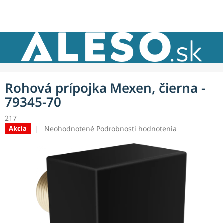
Prejsť
NÁKU
na
obsah
KOŠÍK
Rohová prípojka Mexen, čierna -
79345-70
217
Priemerné
Neohodnotené
Podrobnosti hodnotenia
Akcia
hodnotenie
produktu
je
0,0
z
5
hviezdičiek.