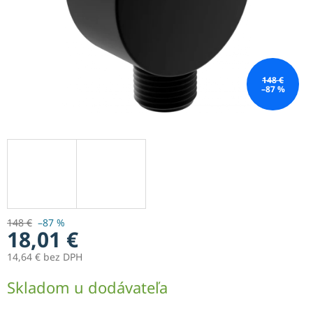
148 €
–87 %
148 €
–87 %
18,01 €
14,64 € bez DPH
Jednotková
Skladom u dodávateľa
cena: