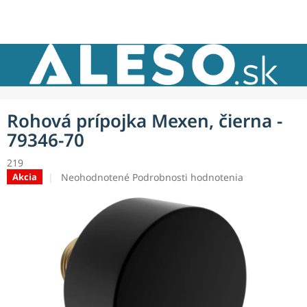
Prejsť
NÁKU
na
obsah
KOŠÍK
Rohová prípojka Mexen, čierna -
79346-70
219
Priemerné
Neohodnotené
Podrobnosti hodnotenia
Akcia
hodnotenie
produktu
je
0,0
z
5
hviezdičiek.