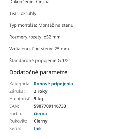
Dokončenie: Čierna
Tvar: okrúhly
Typ montáže: Montáž na stenu
Rozmery rozety: ø52 mm
Vzdialenosť od steny: 25 mm
Štandardné pripojenie G 1/2"
Dodatočné parametre
Kategória
:
Rohové pripojenia
Záruka
:
2 roky
Hmotnosť
:
5 kg
EAN
:
5907709116733
Farba
:
čierna
Rukoväť
:
Čierny
Séria
:
Iné