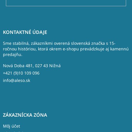
Z
á
KONTAKTNÉ ÚDAJE
p
ä
Sme stabilná, zákazníkmi overená slovenská značka s 15-
t
ročnou históriou, ktorá okrem e-shopu prevádzkuje aj kamennú
predajňu.
i
e
Nová Doba 481, 027 43 Nižná
+421 (9)10 109 096
info@aleso.sk
ZÁKAZNÍCKA ZÓNA
Môj účet