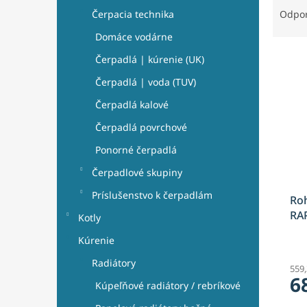
a
Čerpacia technika
Odpo
d
Domáce vodárne
e
V
n
Čerpadlá | kúrenie (UK)
ý
i
Čerpadlá | voda (TUV)
p
e
i
p
Čerpadlá kalové
s
r
Čerpadlá povrchové
p
o
r
d
Ponorné čerpadlá
o
u
Čerpadlové skupiny
d
k
u
t
Príslušenstvo k čerpadlám
Roh
k
o
RA
Kotly
t
v
o
Kúrenie
v
Radiátory
559
6
Kúpeľňové radiátory / rebríkové