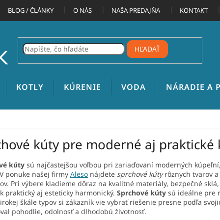
BLOG / ČLÁNKY
O NÁS
NAŠA PREDAJŇA
KONTAKT
HĽADAŤ
KOTLY
KÚRENIE
VODA
NÁRADIE A
chové kúty pre moderné aj praktické
vé kúty
sú najčastejšou voľbou pri zariaďovaní moderných kúpeľní,
 V ponuke našej firmy
Aleso
nájdete
sprchové kúty
rôznych tvarov a
rov. Pri výbere kladieme dôraz na kvalitné materiály, bezpečné sklá
k praktický aj esteticky harmonický.
Sprchové kúty
sú ideálne pre 
irokej škále typov si zákazník vie vybrať riešenie presne podľa svo
val pohodlie, odolnosť a dlhodobú životnosť.