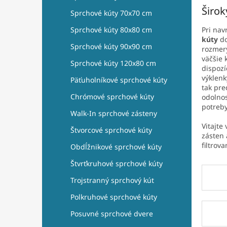
e
Širok
l
Sprchové kúty 70x70 cm
Sprchové kúty 80x80 cm
Pri nav
kúty
do
Sprchové kúty 90x90 cm
rozmery
väčšie 
Sprchové kúty 120x80 cm
dispozí
výklen
Päťuholníkové sprchové kúty
tak pre
Chrómové sprchové kúty
odolnos
potreb
Walk-In sprchové zásteny
Vitajte
Štvorcové sprchové kúty
zásten 
filtrova
Obdĺžnikové sprchové kúty
Štvrťkruhové sprchové kúty
Trojstranný sprchový kút
Polkruhové sprchové kúty
Posuvné sprchové dvere