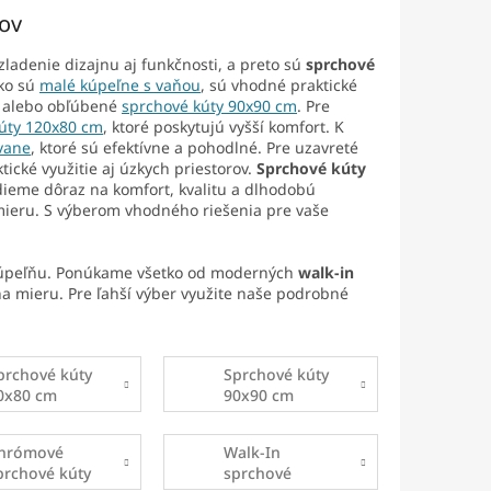
rov
ladenie dizajnu aj funkčnosti, a preto sú
sprchové
ako sú
malé kúpeľne s vaňou
, sú vhodné praktické
alebo obľúbené
sprchové kúty 90x90 cm
. Pre
úty 120x80 cm
, ktoré poskytujú vyšší komfort. K
vane
, ktoré sú efektívne a pohodlné. Pre uzavreté
tické využitie aj úzkych priestorov.
Sprchové kúty
adieme dôraz na komfort, kvalitu a dlhodobú
mieru. S výberom vhodného riešenia pre vaše
ú kúpeľňu. Ponúkame všetko od moderných
walk-in
na mieru. Pre ľahší výber využite naše podrobné
prchové kúty
Sprchové kúty
0x80 cm
90x90 cm
hrómové
Walk-In
prchové kúty
sprchové