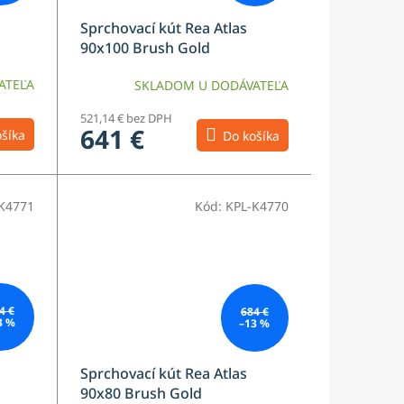
Sprchovací kút Rea Atlas
90x100 Brush Gold
ATEĽA
SKLADOM U DODÁVATEĽA
521,14 € bez DPH
641 €
šíka
Do košíka
K4771
Kód:
KPL-K4770
4 €
684 €
3 %
–13 %
Sprchovací kút Rea Atlas
90x80 Brush Gold