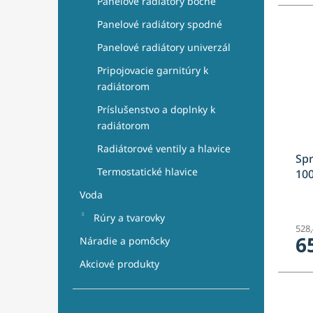
Panelové radiátory bočné
Panelové radiátory spodné
Panelové radiátory univerzál
Pripojovacie garnitúry k
radiátorom
Príslušenstvo a doplnky k
radiátorom
Radiátorové ventily a hlavice
Spr
Termostatické hlavice
10
Voda
Rúry a tvarovky
528
6
Náradie a pomôcky
Akciové produkty