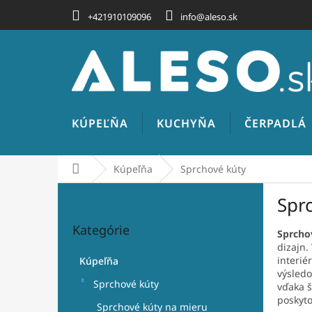
Prejsť
+421910109096
info@aleso.sk
na
obsah
KÚPEĽŇA
KUCHYŇA
ČERPADLÁ
Domov
Kúpeľňa
Sprchové kúty
B
Spr
o
Preskočiť
č
Kategórie
kategórie
n
Sprcho
dizajn.
ý
interié
Kúpeľňa
p
výsledo
a
Sprchové kúty
vďaka š
n
poskyto
Sprchové kúty na mieru