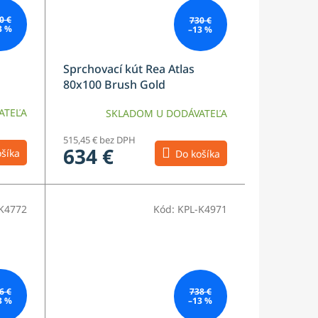
0 €
730 €
3 %
–13 %
Sprchovací kút Rea Atlas
80x100 Brush Gold
ATEĽA
SKLADOM U DODÁVATEĽA
515,45 € bez DPH
634 €
šíka
Do košíka
K4772
Kód:
KPL-K4971
6 €
738 €
3 %
–13 %