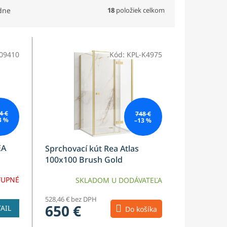
18
položiek celkom
dne
09410
Kód:
KPL-K4975
4 €
748 €
3 %
–13 %
EA
Sprchovací kút Rea Atlas
100x100 Brush Gold
TUPNÉ
SKLADOM U DODÁVATEĽA
528,46 € bez DPH
650 €
AIL
Do košíka