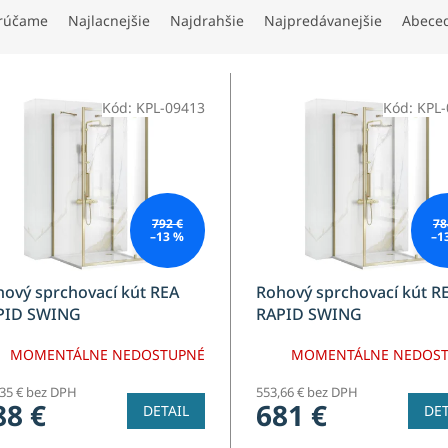
rúčame
Najlacnejšie
Najdrahšie
Najpredávanejšie
Abece
Kód:
KPL-09413
Kód:
KPL-
792 €
78
–13 %
–1
ový sprchovací kút REA
Rohový sprchovací kút R
PID SWING
RAPID SWING
MOMENTÁLNE NEDOSTUPNÉ
MOMENTÁLNE NEDOS
,35 € bez DPH
553,66 € bez DPH
88 €
681 €
DETAIL
DET