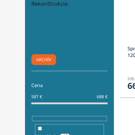
Rekonštrukcie
Plánujete rekonštrukciu? Prečo
je Aleso viac než len „obchod s
obkladačkami“
Ako vybrať dokonalú dlažbu a
obklad do vašej kúpeľne:
Kompletný sprievodca
Spr
12
ARCHÍV
539
6
Cena
587
€
688
€