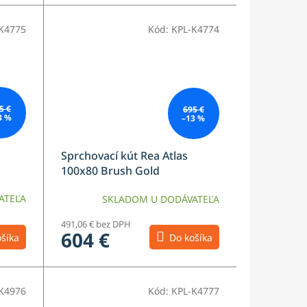
K4775
Kód:
KPL-K4774
5 €
695 €
3 %
–13 %
Sprchovací kút Rea Atlas
100x80 Brush Gold
ATEĽA
SKLADOM U DODÁVATEĽA
491,06 € bez DPH
604 €
šíka
Do košíka
K4976
Kód:
KPL-K4777