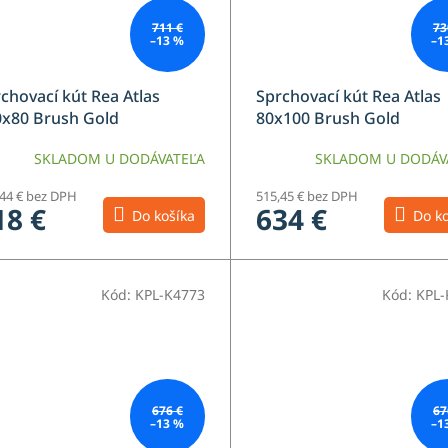
711 €
73
–13 %
–1
chovací kút Rea Atlas
Sprchovací kút Rea Atlas
0x80 Brush Gold
80x100 Brush Gold
SKLADOM U DODÁVATEĽA
SKLADOM U DODÁV
,44 € bez DPH
515,45 € bez DPH
18 €
634 €
Do košíka
Do ko
Kód:
KPL-K4773
Kód:
KPL-
676 €
67
–13 %
–1