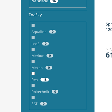
Na sklade
16
Značky
Spr
12
Aqualine
0
Loqé
0
502
6
Merkur
0
Mexen
0
Rea
18
Roltechnik
0
SAT
0