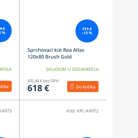
4 €
711 €
3 %
–13 %
Sprchovací kút Rea Atlas
120x80 Brush Gold
ATEĽA
SKLADOM U DODÁVATEĽA
502,44 € bez DPH
618 €
šíka
Do košíka
K4973
Kód:
KPL-K4972