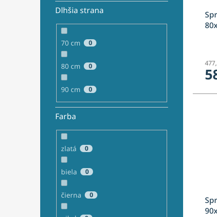
Dlhšia strana
Spr
80
70 cm
0
477
80 cm
0
5
90 cm
0
Farba
zlatá
0
biela
0
čierna
0
Spr
90