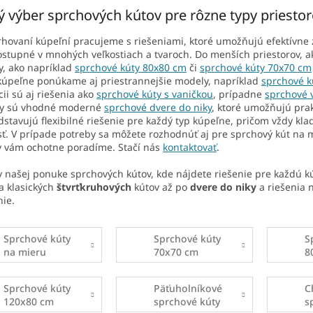
ý výber sprchových kútov pre rôzne typy priesto
rhovaní kúpeľní pracujeme s riešeniami, ktoré umožňujú efektívne z
stupné v mnohých veľkostiach a tvaroch. Do menších priestorov, 
, ako napríklad
sprchové kúty 80x80 cm
či
sprchové kúty 70x70 cm
kúpeľne ponúkame aj priestrannejšie modely, napríklad
sprchové k
cii sú aj riešenia ako
sprchové kúty s vaničkou
, prípadne
sprchové 
ky sú vhodné moderné
sprchové dvere do niky
, ktoré umožňujú prak
dstavujú flexibilné riešenie pre každý typ kúpeľne, pričom vždy kl
ť. V prípade potreby sa môžete rozhodnúť aj pre sprchový kút na 
y vám ochotne poradíme. Stačí nás
kontaktovať
.
 v našej ponuke sprchových kútov, kde nájdete riešenie pre každ
a klasických
štvrťkruhových
kútov až po
dvere do niky
a riešenia 
nie.
Sprchové kúty
Sprchové kúty
S
na mieru
70x70 cm
8
Sprchové kúty
Päťuholníkové
C
120x80 cm
sprchové kúty
s