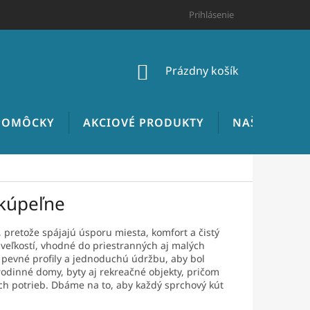
HODNOTENIE OBCHODU
CENNÍK INŠTALATÉRSKYCH PRÁC
Prihlásenie
NÁKUPNÝ
Prázdny košík
KOŠÍK
 POMÔCKY
AKCIOVÉ PRODUKTY
NAŠE REALIZ
 kúpeľne
 pretože spájajú úsporu miesta, komfort a čistý
 veľkostí, vhodné do priestranných aj malých
, pevné profily a jednoduchú údržbu, aby bol
rodinné domy, byty aj rekreačné objekty, pričom
jich potrieb. Dbáme na to, aby každý sprchový kút