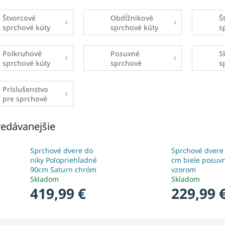
Štvorcové
Obdĺžnikové
Š
sprchové kúty
sprchové kúty
s
Polkruhové
Posuvné
S
sprchové kúty
sprchové
s
dvere
d
Príslušenstvo
pre sprchové
kúty
edávanejšie
Sprchové dvere do
Sprchové dvere
niky Polopriehľadné
cm biele posuv
90cm Saturn chróm
vzorom
Skladom
Skladom
419,99 €
229,99 