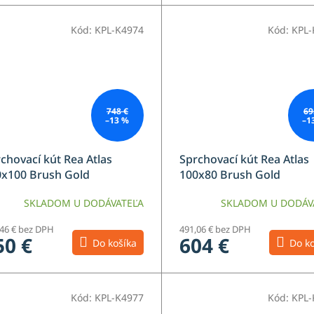
Kód:
KPL-K4974
Kód:
KPL-
748 €
69
–13 %
–1
chovací kút Rea Atlas
Sprchovací kút Rea Atlas
0x100 Brush Gold
100x80 Brush Gold
SKLADOM U DODÁVATEĽA
SKLADOM U DODÁV
,46 € bez DPH
491,06 € bez DPH
50 €
604 €
Do košíka
Do ko
Kód:
KPL-K4977
Kód:
KPL-