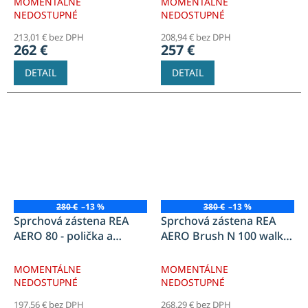
MOMENTÁLNE
MOMENTÁLNE
NEDOSTUPNÉ
NEDOSTUPNÉ
213,01 € bez DPH
208,94 € bez DPH
262 €
257 €
DETAIL
DETAIL
280 €
–13 %
380 €
–13 %
Sprchová zástena REA
Sprchová zástena REA
AERO 80 - polička a
AERO Brush N 100 walk-
věšiak EVO - matná
in + polica a vešiak EVO -
čierna
zlatá
MOMENTÁLNE
MOMENTÁLNE
NEDOSTUPNÉ
NEDOSTUPNÉ
197,56 € bez DPH
268,29 € bez DPH