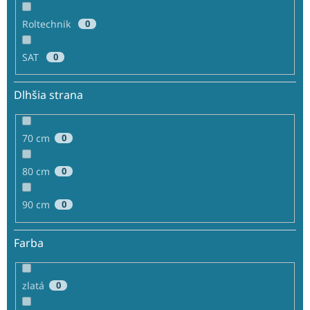
Roltechnik
0
SAT
0
Dlhšia strana
70 cm
0
80 cm
0
90 cm
0
Farba
zlatá
0