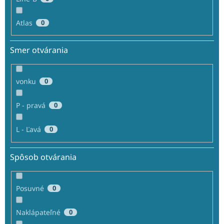
Atlas
0
Smer otvárania
vonku
0
P - pravá
0
L - Ľavá
0
Spôsob otvárania
Posuvné
0
Naklápateľné
0