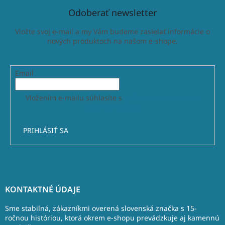
Odoberať newsletter
Vložte svoj e-mail a my Vám budeme zasielať informácie o
nových produktoch na našom e-shope.
Email
Vložením e-mailu súhlasíte s
podmienkami ochrany
osobných údajov
PRIHLÁSIŤ SA
Z
á
KONTAKTNÉ ÚDAJE
p
ä
Sme stabilná, zákazníkmi overená slovenská značka s 15-
t
ročnou históriou, ktorá okrem e-shopu prevádzkuje aj kamennú