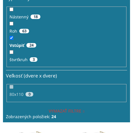
Nástenný
18
Roh
63
Vstúpiť
24
štvrťkruh
3
Veľkosť (dvere x dvere)
80x110
0
VYMAZAŤ FILTRE
Zobrazených položiek:
24
V