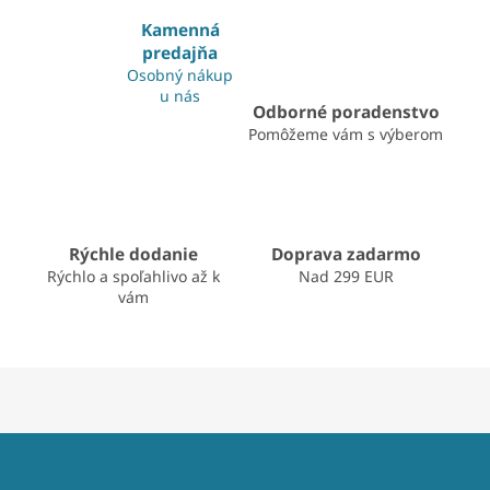
p
i
Kamenná
s
predajňa
u
Osobný nákup
u nás
Odborné poradenstvo
Pomôžeme vám s výberom
Rýchle dodanie
Doprava zadarmo
Rýchlo a spoľahlivo až k
Nad 299 EUR
vám