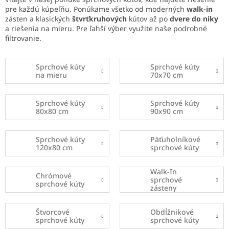
pre každú kúpeľňu. Ponúkame všetko od moderných
walk-in
zásten a klasických
štvrťkruhových
kútov až po
dvere do niky
a riešenia na mieru. Pre ľahší výber využite naše podrobné
filtrovanie.
Sprchové kúty
Sprchové kúty
na mieru
70x70 cm
Sprchové kúty
Sprchové kúty
80x80 cm
90x90 cm
Sprchové kúty
Päťuholníkové
120x80 cm
sprchové kúty
Walk-In
Chrómové
sprchové
sprchové kúty
zásteny
Štvorcové
Obdĺžnikové
sprchové kúty
sprchové kúty