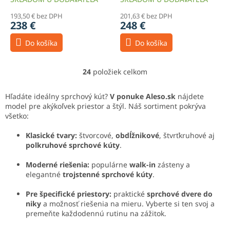
193,50 € bez DPH
201,63 € bez DPH
238 €
248 €
Do košíka
Do košíka
24
položiek celkom
O
v
l
Hľadáte ideálny sprchový kút?
V ponuke Aleso.sk
nájdete
á
model pre akýkoľvek priestor a štýl. Náš sortiment pokrýva
d
všetko:
a
c
Klasické tvary:
štvorcové,
obdĺžnikové
, štvrťkruhové aj
i
polkruhové sprchové kúty
.
e
p
Moderné riešenia:
populárne
walk-in
zásteny a
r
elegantné
trojstenné sprchové kúty
.
v
k
Pre špecifické priestory:
praktické
sprchové dvere do
y
niky
a možnosť riešenia na mieru. Vyberte si ten svoj a
v
premeňte každodennú rutinu na zážitok.
ý