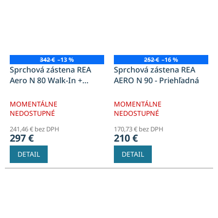
342 €
–13 %
252 €
–16 %
Sprchová zástena REA
Sprchová zástena REA
Aero N 80 Walk-In +
AERO N 90 - Priehľadná
polica a vešiak EVO - zlatá
MOMENTÁLNE
MOMENTÁLNE
NEDOSTUPNÉ
NEDOSTUPNÉ
241,46 € bez DPH
170,73 € bez DPH
297 €
210 €
DETAIL
DETAIL