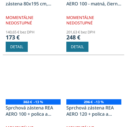
zástena 80x195 cm,
AERO 100 - matná, čierna
priehľadné sklo, čierna,
+ polica a vešiak EVO
REA-K7580
MOMENTÁLNE
MOMENTÁLNE
NEDOSTUPNÉ
NEDOSTUPNÉ
140,65 € bez DPH
201,63 € bez DPH
173 €
248 €
DETAIL
DETAIL
302 €
–13 %
296 €
–13 %
Sprchová zástena REA
Sprchová zástena REA
AERO 100 + polica a
AERO 120 + polica a
vešiak EVO - matná
vešiak EVO - matná
čierna
čierna