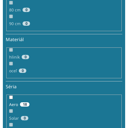
80 cm
0
90 cm
0
Materiál
hliník
0
oceľ
0
Séria
Aero
18
Solar
0