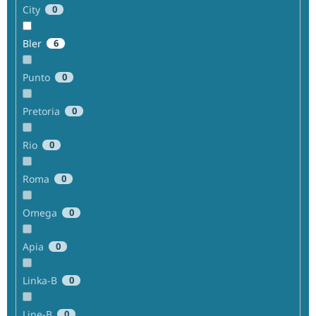
City
0
Bler
6
Punto
0
Pretoria
0
Rio
0
Roma
0
Omega
0
Apia
0
Linka-B
0
Line-B
0