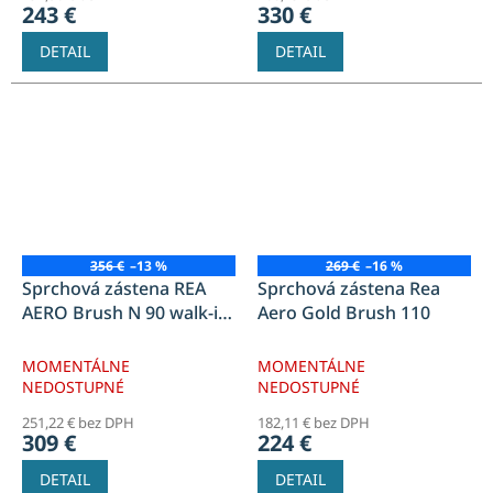
243 €
330 €
DETAIL
DETAIL
356 €
–13 %
269 €
–16 %
Sprchová zástena REA
Sprchová zástena Rea
AERO Brush N 90 walk-in
Aero Gold Brush 110
+ polica a vešiak EVO -
zlatá
MOMENTÁLNE
MOMENTÁLNE
NEDOSTUPNÉ
NEDOSTUPNÉ
251,22 € bez DPH
182,11 € bez DPH
309 €
224 €
DETAIL
DETAIL