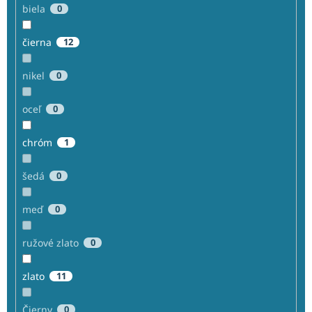
biela
0
čierna
12
nikel
0
oceľ
0
chróm
1
šedá
0
meď
0
ružové zlato
0
zlato
11
Čierny
0