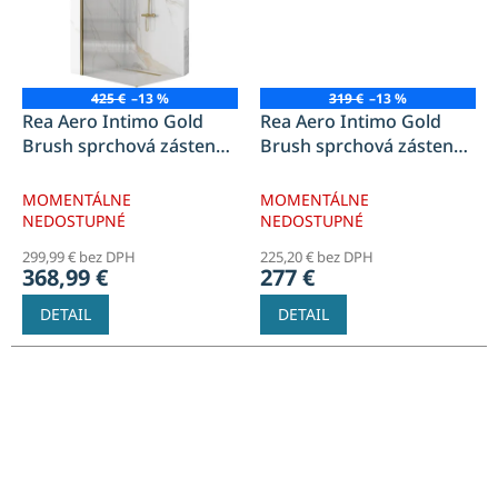
425 €
–13 %
319 €
–13 %
Rea Aero Intimo Gold
Rea Aero Intimo Gold
Brush sprchová zástena
Brush sprchová zástena
100x195 cm, priehľadné
120x195 cm, priehľadné
sklo, zlatá brúsená, REA-
sklo, zlatá brúsená, REA-
MOMENTÁLNE
MOMENTÁLNE
K4126
K4127
NEDOSTUPNÉ
NEDOSTUPNÉ
299,99 € bez DPH
225,20 € bez DPH
368,99 €
277 €
DETAIL
DETAIL