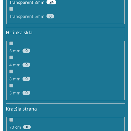
Transparent 8mm
24
Transparent 5mm
0
Hrúbka skla
6 mm
0
4 mm
0
8 mm
0
5 mm
0
Kratšia strana
70 cm
0