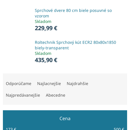
Sprchové dvere 80 cm biele posuvné so
vzorom
Skladom
229,99 €
Roltechnik Sprchový kút ECR2 80x80x1850
biely-transparent
Skladom
435,90 €
R
a
Odporúčame
Najlacnejšie
Najdrahšie
d
e
Najpredávanejšie
Abecedne
n
i
e
Cena
p
r
173
€
500
€