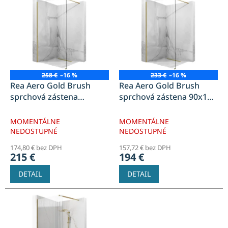
ý
p
i
s
p
r
o
258 €
–16 %
233 €
–16 %
d
Rea Aero Gold Brush
Rea Aero Gold Brush
u
sprchová zástena
sprchová zástena 90x195
k
100x195 cm, zlatá
cm, zlatá brúsená, REA-
t
brúsená, REA-K4701
K4700
MOMENTÁLNE
MOMENTÁLNE
o
NEDOSTUPNÉ
NEDOSTUPNÉ
v
174,80 € bez DPH
157,72 € bez DPH
215 €
194 €
DETAIL
DETAIL