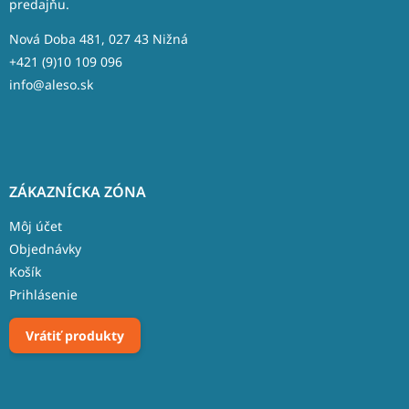
predajňu.
i
e
Nová Doba 481, 027 43 Nižná
+421 (9)10 109 096
info@aleso.sk
ZÁKAZNÍCKA ZÓNA
Môj účet
Objednávky
Košík
Prihlásenie
Vrátiť produkty