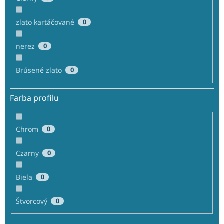
zlato kartáčované
0
nerez
0
Brúsené zlato
0
Farba profilu
Chrom
0
Czarny
0
Biela
0
Štvorcový
0