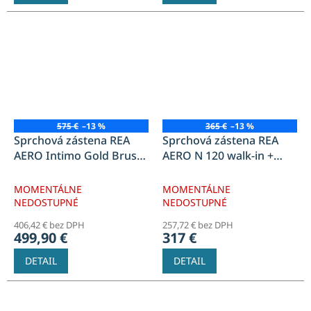
575 €
–13 %
365 €
–13 %
Sprchová zástena REA
Sprchová zástena REA
AERO Intimo Gold Brush
AERO N 120 walk-in +
90 walk-in + polica a
polica a vešiak EVO - zlatá
vešiak EVO - zlatá
MOMENTÁLNE
MOMENTÁLNE
NEDOSTUPNÉ
NEDOSTUPNÉ
406,42 € bez DPH
257,72 € bez DPH
499,90 €
317 €
DETAIL
DETAIL