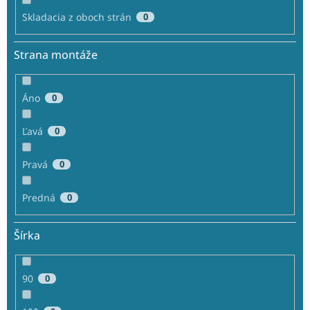
Skladacia z oboch strán
0
Strana montáže
Áno
0
Ľavá
0
Pravá
0
Predná
0
Šírka
90
0