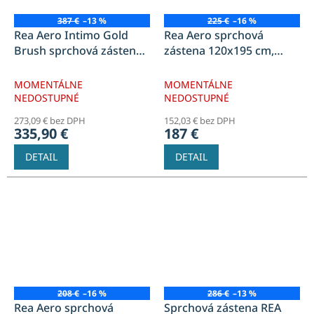
387 €
–13 %
225 €
–16 %
Rea Aero Intimo Gold
Rea Aero sprchová
Brush sprchová zástena
zástena 120x195 cm,
90x200 cm,
priehľadné sklo, čierna
polopriehľadné sklo,
matná, REA-K6599
MOMENTÁLNE
MOMENTÁLNE
zlatá brúsená REA-K4124
NEDOSTUPNÉ
NEDOSTUPNÉ
273,09 € bez DPH
152,03 € bez DPH
335,90 €
187 €
DETAIL
DETAIL
208 €
–16 %
286 €
–13 %
Rea Aero sprchová
Sprchová zástena REA