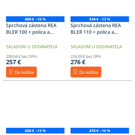
309 €
–16 %
318 €
–13 %
Sprchová zástena REA
Sprchová zástena REA
BLER 100 + polica a
BLER 110 + polica a
vešiak EVO
vešiak EVO
SKLADOM U DODÁVATEĽA
SKLADOM U DODÁVATEĽA
208,94 € bez DPH
224,39 € bez DPH
257 €
276 €
Do košíka
Do košíka
320 €
–13 %
273 €
–16 %