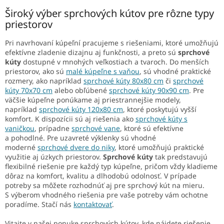
Široký výber sprchových kútov pre rôzne typy
priestorov
Pri navrhovaní kúpeľní pracujeme s riešeniami, ktoré umožňujú
efektívne zladenie dizajnu aj funkčnosti, a preto sú
sprchové
kúty
dostupné v mnohých veľkostiach a tvaroch. Do menších
priestorov, ako sú
malé kúpeľne s vaňou
, sú vhodné praktické
rozmery, ako napríklad
sprchové kúty 80x80 cm
či
sprchové
kúty 70x70 cm
alebo obľúbené
sprchové kúty 90x90 cm
. Pre
väčšie kúpeľne ponúkame aj priestrannejšie modely,
napríklad
sprchové kúty 120x80 cm
, ktoré poskytujú vyšší
komfort. K dispozícii sú aj riešenia ako
sprchové kúty s
vaničkou
, prípadne
sprchové vane
, ktoré sú efektívne
a pohodlné. Pre uzavreté výklenky sú vhodné
moderné
sprchové dvere do niky
, ktoré umožňujú praktické
využitie aj úzkych priestorov.
Sprchové kúty
tak predstavujú
flexibilné riešenie pre každý typ kúpeľne, pričom vždy kladieme
dôraz na komfort, kvalitu a dlhodobú odolnosť. V prípade
potreby sa môžete rozhodnúť aj pre sprchový kút na mieru.
S výberom vhodného riešenia pre vaše potreby vám ochotne
poradíme. Stačí nás
kontaktovať
.
Vitajte v našej ponuke sprchových kútov, kde nájdete riešenie