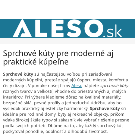
Prejsť
NÁKU
na
obsah
KOŠÍK
Sprchové kúty pre moderné aj
praktické kúpeľne
Sprchové kúty
sú najčastejšou voľbou pri zariaďovaní
moderných kúpeľní, pretože spájajú úsporu miesta, komfort a
čistý dizajn. V ponuke našej firmy
Aleso
nájdete
sprchové kúty
rôznych tvarov a veľkostí, vhodné do priestranných aj malých
interiérov. Pri výbere kladieme dôraz na kvalitné materiály,
bezpečné sklá, pevné profily a jednoduchú údržbu, aby bol
výsledok praktický aj esteticky harmonický.
Sprchové kúty
sú
ideálne pre rodinné domy, byty aj rekreačné objekty, pričom
vďaka širokej škále typov si zákazník vie vybrať riešenie presne
podľa svojich potrieb. Dbáme na to, aby každý sprchový kút
poskytoval pohodlie, odolnosť a dlhodobú životnosť.