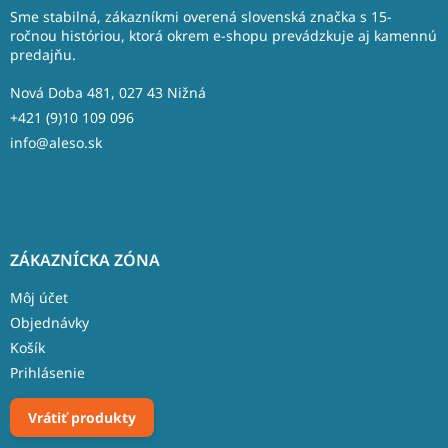
ä
Sme stabilná, zákazníkmi overená slovenská značka s 15-
t
ročnou históriou, ktorá okrem e-shopu prevádzkuje aj kamennú
predajňu.
i
e
Nová Doba 481, 027 43 Nižná
+421 (9)10 109 096
info@aleso.sk
ZÁKAZNÍCKA ZÓNA
Môj účet
Objednávky
Košík
Prihlásenie
Vrátiť produkty