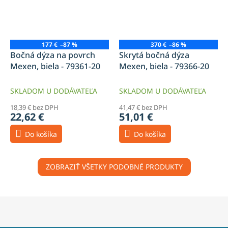
177 €
–87 %
370 €
–86 %
Bočná dýza na povrch
Skrytá bočná dýza
Mexen, biela - 79361-20
Mexen, biela - 79366-20
SKLADOM U DODÁVATEĽA
SKLADOM U DODÁVATEĽA
18,39 € bez DPH
41,47 € bez DPH
22,62 €
51,01 €
Do košíka
Do košíka
ZOBRAZIŤ VŠETKY PODOBNÉ PRODUKTY