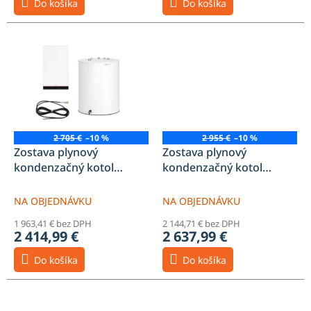
Do košíka
Do košíka
2 705 €
–10 %
2 955 €
–10 %
Zostava plynový
Zostava plynový
kondenzačný kotol
kondenzačný kotol
Vitodens 050-W B0HA
Vitodens 050-W B0HA
19kW vykurovací + 100l
19kW vykurovací + 120l
NA OBJEDNÁVKU
NA OBJEDNÁVKU
zásobník TUV
zásobník TUV
1 963,41 € bez DPH
2 144,71 € bez DPH
2 414,99 €
2 637,99 €
Do košíka
Do košíka