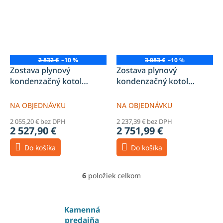
2 832 €
–10 %
3 083 €
–10 %
Zostava plynový
Zostava plynový
kondenzačný kotol
kondenzačný kotol
Vitodens 050-W B0HA
Vitodens 050-W B0HA
25kW vykurovací + 100l
25kW vykurovací + 120l
NA OBJEDNÁVKU
NA OBJEDNÁVKU
zásobník TUV
zásobník TUV
2 055,20 € bez DPH
2 237,39 € bez DPH
2 527,90 €
2 751,99 €
Do košíka
Do košíka
6
položiek celkom
O
v
l
á
Kamenná
d
predajňa