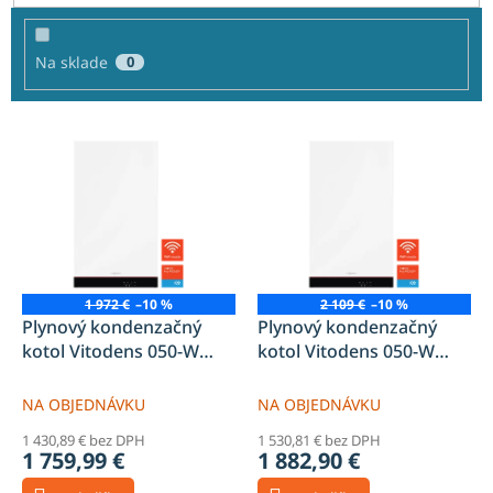
k
t
o
Na sklade
0
v
V
ý
p
i
s
p
r
o
1 972 €
–10 %
2 109 €
–10 %
d
Plynový kondenzačný
Plynový kondenzačný
u
kotol Vitodens 050-W
kotol Vitodens 050-W
k
B0HA 19kW vykurovací
B0HA 25kW vykurovací
t
NA OBJEDNÁVKU
NA OBJEDNÁVKU
o
1 430,89 € bez DPH
1 530,81 € bez DPH
v
1 759,99 €
1 882,90 €