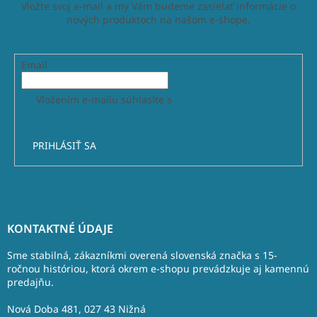
Vložte svoj e-mail a my Vám budeme zasielať informácie o
nových produktoch na našom e-shope.
Email
Vložením e-mailu súhlasíte s
podmienkami ochrany
osobných údajov
PRIHLÁSIŤ SA
Z
á
KONTAKTNÉ ÚDAJE
p
ä
Sme stabilná, zákazníkmi overená slovenská značka s 15-
t
ročnou históriou, ktorá okrem e-shopu prevádzkuje aj kamennú
predajňu.
i
e
Nová Doba 481, 027 43 Nižná