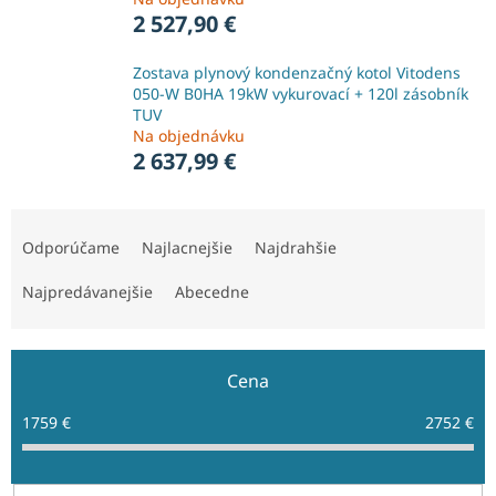
2 527,90 €
Zostava plynový kondenzačný kotol Vitodens
050-W B0HA 19kW vykurovací + 120l zásobník
TUV
Na objednávku
2 637,99 €
R
a
Odporúčame
Najlacnejšie
Najdrahšie
d
e
Najpredávanejšie
Abecedne
n
i
e
Cena
p
r
1759
€
2752
€
o
d
u