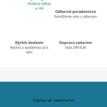
a
Osobný nákup
c
u nás
i
Odborné poradenstvo
e
Pomôžeme vám s výberom
p
r
v
k
y
v
Rýchle dodanie
Doprava zadarmo
ý
Rýchlo a spoľahlivo až k
Nad 299 EUR
p
vám
i
s
u
Odoberať newsletter