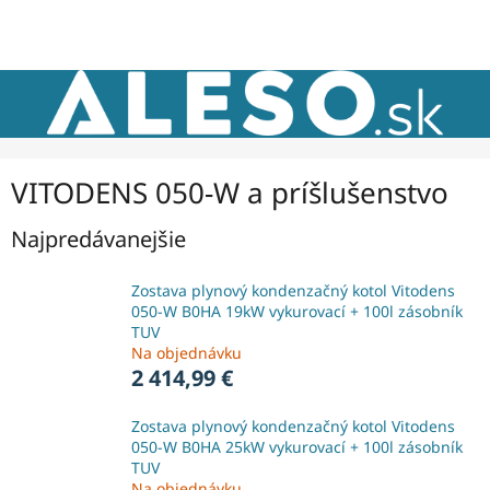
Prejsť
NÁKU
na
obsah
KOŠÍK
VITODENS 050-W a príšlušenstvo
Najpredávanejšie
Zostava plynový kondenzačný kotol Vitodens
050-W B0HA 19kW vykurovací + 100l zásobník
TUV
Na objednávku
2 414,99 €
Zostava plynový kondenzačný kotol Vitodens
050-W B0HA 25kW vykurovací + 100l zásobník
TUV
Na objednávku