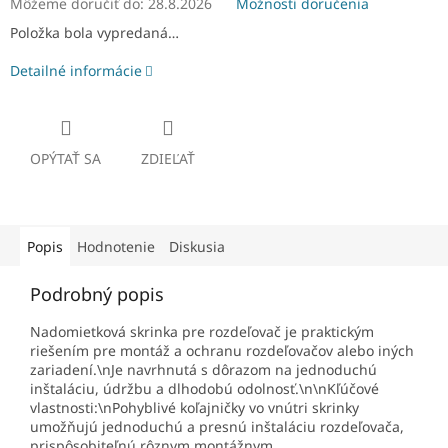
Môžeme doručiť do:
28.8.2026
Možnosti doručenia
Položka bola vypredaná…
Detailné informácie
OPÝTAŤ SA
ZDIEĽAŤ
Popis
Hodnotenie
Diskusia
Podrobný popis
Nadomietková skrinka pre rozdeľovač je praktickým
riešením pre montáž a ochranu rozdeľovačov alebo iných
zariadení.\nJe navrhnutá s dôrazom na jednoduchú
inštaláciu, údržbu a dlhodobú odolnosť.\n\nKľúčové
vlastnosti:\nPohyblivé koľajničky vo vnútri skrinky
umožňujú jednoduchú a presnú inštaláciu rozdeľovača,
prispôsobiteľnú rôznym montážnym