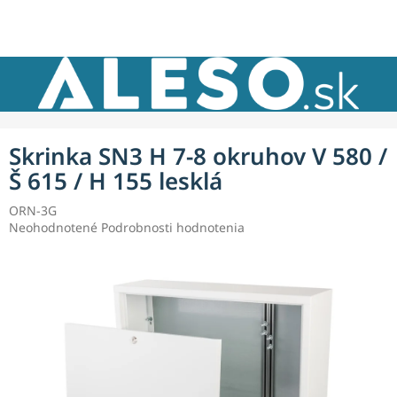
Prejsť
NÁKU
na
obsah
KOŠÍK
Skrinka SN3 H 7-8 okruhov V 580 /
Š 615 / H 155 lesklá
ORN-3G
Priemerné
Neohodnotené
Podrobnosti hodnotenia
hodnotenie
produktu
je
0,0
z
5
hviezdičiek.