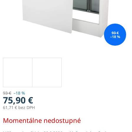
93 €
–18 %
93 €
–18 %
75,90 €
61,71 € bez DPH
Jednotková
Momentálne nedostupné
cena: