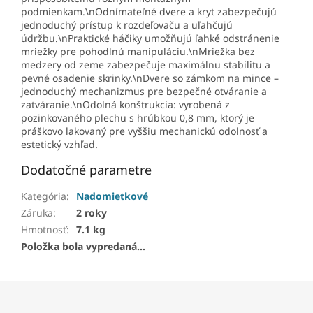
podmienkam.\nOdnímateľné dvere a kryt zabezpečujú
jednoduchý prístup k rozdeľovaču a uľahčujú
údržbu.\nPraktické háčiky umožňujú ľahké odstránenie
mriežky pre pohodlnú manipuláciu.\nMriežka bez
medzery od zeme zabezpečuje maximálnu stabilitu a
pevné osadenie skrinky.\nDvere so zámkom na mince –
jednoduchý mechanizmus pre bezpečné otváranie a
zatváranie.\nOdolná konštrukcia: vyrobená z
pozinkovaného plechu s hrúbkou 0,8 mm, ktorý je
práškovo lakovaný pre vyššiu mechanickú odolnosť a
estetický vzhľad.
Dodatočné parametre
Kategória
:
Nadomietkové
Záruka
:
2 roky
Hmotnosť
:
7.1 kg
Položka bola vypredaná…