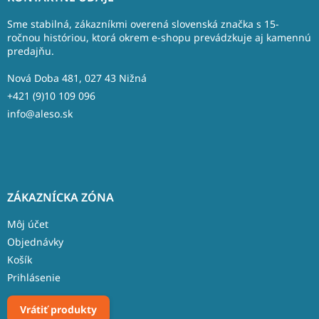
p
ä
Sme stabilná, zákazníkmi overená slovenská značka s 15-
t
ročnou históriou, ktorá okrem e-shopu prevádzkuje aj kamennú
predajňu.
i
e
Nová Doba 481, 027 43 Nižná
+421 (9)10 109 096
info@aleso.sk
ZÁKAZNÍCKA ZÓNA
Môj účet
Objednávky
Košík
Prihlásenie
Vrátiť produkty