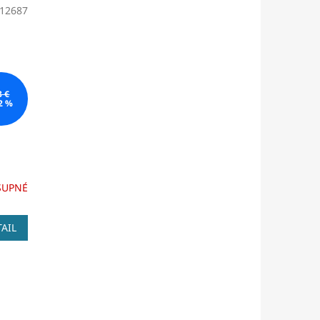
12687
3 €
2 %
SUPNÉ
AIL