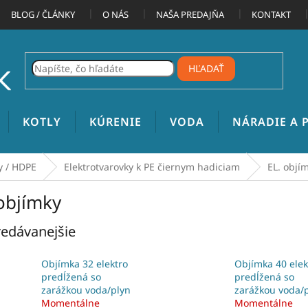
BLOG / ČLÁNKY
O NÁS
NAŠA PREDAJŇA
KONTAKT
HĽADAŤ
KOTLY
KÚRENIE
VODA
NÁRADIE A
y / HDPE
Elektrotvarovky k PE čiernym hadiciam
EL. objí
 objímky
edávanejšie
Objímka 32 elektro
Objímka 40 elek
predĺžená so
predĺžená so
zarážkou voda/plyn
zarážkou voda/
Momentálne
Momentálne