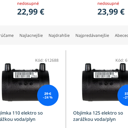
nedosupné
nedosupné
22,99 €
23,99 €
rúčame
Najlacnejšie
Najdrahšie
Najpredávanejšie
Abece
Kód:
612688
Kód:
6
29 €
3
–24 %
–2
ímka 110 elektro so
Objímka 125 elektro so
ážkou voda/plyn
zarážkou voda/plyn