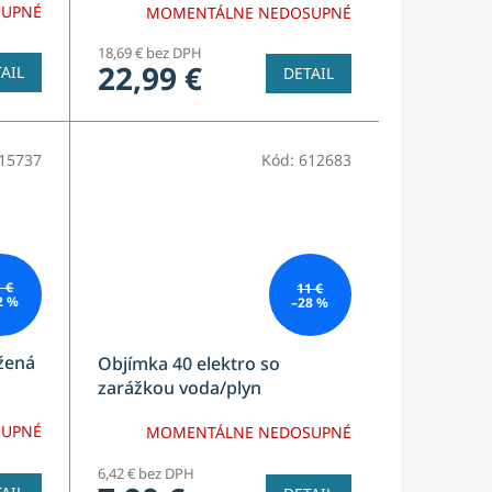
SUPNÉ
MOMENTÁLNE NEDOSUPNÉ
18,69 € bez DPH
22,99 €
AIL
DETAIL
15737
Kód:
612683
1 €
11 €
2 %
–28 %
žená
Objímka 40 elektro so
zarážkou voda/plyn
SUPNÉ
MOMENTÁLNE NEDOSUPNÉ
6,42 € bez DPH