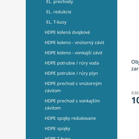
EL. prechody
EL. redukcie
EL. T-kusy
HDPE kolená dvojkové
HDPE koleno - vnútorný závit
HDPE koleno - vonkajší závit
Obj
HDPE potrubie / rúry voda
zar
HDPE potrubie / rúry plyn
HDPE prechod s vnútorným
závitom
8,8
1
HDPE prechod s vonkajším
závitom
HDPE spojky redukovane
HDPE spojky
HDPE T-kusy