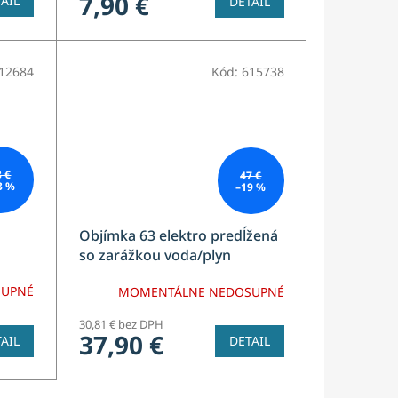
7,90 €
AIL
DETAIL
12684
Kód:
615738
3 €
47 €
3 %
–19 %
Objímka 63 elektro predĺžená
so zarážkou voda/plyn
SUPNÉ
MOMENTÁLNE NEDOSUPNÉ
30,81 € bez DPH
37,90 €
AIL
DETAIL