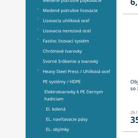
6
Medené potrubie pájkovacie
Medené potrubie lisovacie
Lisovacia uhlíková oceľ
Lisovacia nerezová ocel
Fastloc lisovací systém
Chrómové tvarovky
Svorné šróbenie a tvarovky
Heavy Steel Press / Uhlíková oceľ
Obj
PE systémy / HDPE
so 
Elektrotvarovky k PE čiernym
hadiciam
El. kolená
29,
3
EL. navŕtavacie pásy
EL. objímky