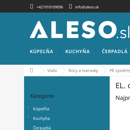
Prejsť
+421910109096
info@aleso.sk
na
obsah
KÚPEĽŇA
KUCHYŇA
ČERPADLÁ
Domov
Voda
Rúry a tvarovky
PE systém
B
EL.
o
Preskočiť
č
Kategórie
kategórie
Najpr
n
ý
Kúpeľňa
p
a
Kuchyňa
n
Čerpadlá