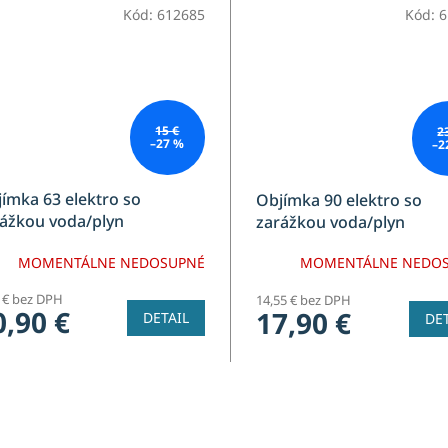
Kód:
612685
Kód:
6
15 €
2
–27 %
–2
ímka 63 elektro so
Objímka 90 elektro so
ážkou voda/plyn
zarážkou voda/plyn
MOMENTÁLNE NEDOSUPNÉ
MOMENTÁLNE NEDO
6 € bez DPH
14,55 € bez DPH
0,90 €
17,90 €
DETAIL
DET
O
v
l
á