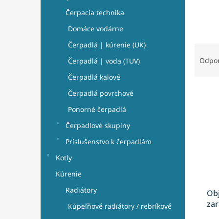
e
l
Čerpacia technika
Domáce vodárne
Čerpadlá | kúrenie (UK)
R
a
Odpo
Čerpadlá | voda (TUV)
d
Čerpadlá kalové
e
V
n
Čerpadlá povrchové
ý
i
Ponorné čerpadlá
p
e
i
p
Čerpadlové skupiny
s
r
Príslušenstvo k čerpadlám
p
o
r
d
Kotly
o
u
Kúrenie
d
k
u
t
Radiátory
Obj
k
o
zar
Kúpeľňové radiátory / rebríkové
t
v