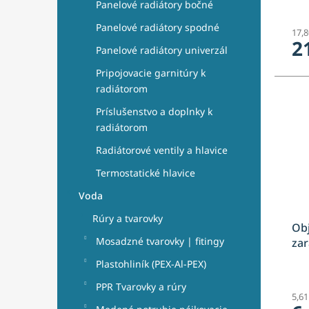
o
Panelové radiátory bočné
v
Panelové radiátory spodné
17,
2
Panelové radiátory univerzál
Pripojovacie garnitúry k
radiátorom
Príslušenstvo a doplnky k
radiátorom
Radiátorové ventily a hlavice
Termostatické hlavice
Voda
Rúry a tvarovky
Obj
Mosadzné tvarovky | fitingy
zar
Plastohliník (PEX-Al-PEX)
PPR Tvarovky a rúry
5,6