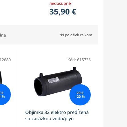
nedosupné
35,90 €
11
položiek celkom
dne
12689
Kód:
615736
7 €
29 €
1 %
–20 %
Objímka 32 elektro predĺžená
so zarážkou voda/plyn