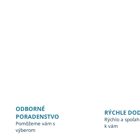
ODBORNÉ
RÝCHLE DO
PORADENSTVO
Rýchlo a spoľah
Pomôžeme vám s
k vám
výberom