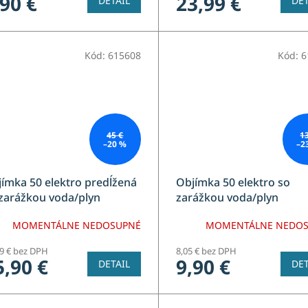
,90 €
23,99 €
DETAIL
DET
Kód:
615608
Kód:
6
45 €
1
–20 %
–2
ímka 50 elektro predĺžená
Objímka 50 elektro so
zarážkou voda/plyn
zarážkou voda/plyn
MOMENTÁLNE NEDOSUPNÉ
MOMENTÁLNE NEDO
19 € bez DPH
8,05 € bez DPH
5,90 €
9,90 €
DETAIL
DET