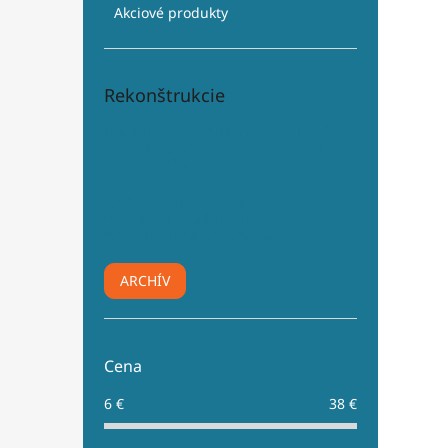
Akciové produkty
Rekonštrukcie
Plánujete rekonštrukciu? Prečo
je Aleso viac než len „obchod s
obkladačkami“
Ako vybrať dokonalú dlažbu a
obklad do vašej kúpeľne:
Kompletný sprievodca
ARCHÍV
Cena
6
€
38
€