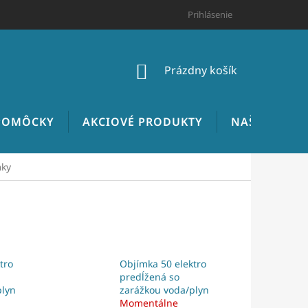
HODNOTENIE OBCHODU
CENNÍK INŠTALATÉRSKYCH PRÁC
Prihlásenie
NÁKUPNÝ
Prázdny košík
KOŠÍK
 POMÔCKY
AKCIOVÉ PRODUKTY
NAŠE REALIZ
mky
tro
Objímka 50 elektro
predĺžená so
plyn
zarážkou voda/plyn
Momentálne