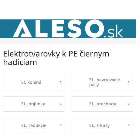
Prejsť
NÁKU
na
obsah
KOŠÍK
Elektrotvarovky k PE čiernym
hadiciam
EL. navŕtavacie
El. kolená
pásy
EL. objímky
EL. prechody
EL. redukcie
EL. T-kusy