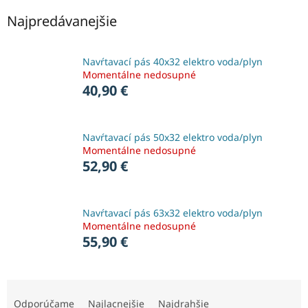
Najpredávanejšie
Navŕtavací pás 40x32 elektro voda/plyn
Momentálne nedosupné
40,90 €
Navŕtavací pás 50x32 elektro voda/plyn
Momentálne nedosupné
52,90 €
Navŕtavací pás 63x32 elektro voda/plyn
Momentálne nedosupné
55,90 €
R
a
Odporúčame
Najlacnejšie
Najdrahšie