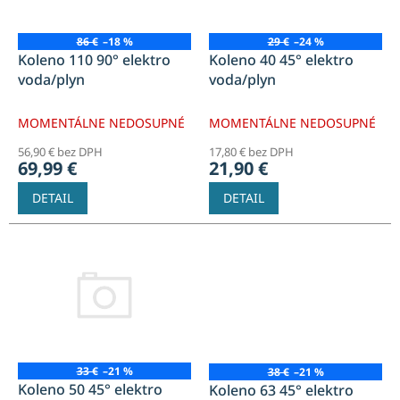
p
r
o
86 €
–18 %
29 €
–24 %
d
Koleno 110 90° elektro
Koleno 40 45° elektro
u
voda/plyn
voda/plyn
k
t
MOMENTÁLNE NEDOSUPNÉ
MOMENTÁLNE NEDOSUPNÉ
o
56,90 € bez DPH
17,80 € bez DPH
v
69,99 €
21,90 €
DETAIL
DETAIL
33 €
–21 %
38 €
–21 %
Koleno 50 45° elektro
Koleno 63 45° elektro