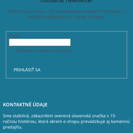
Odoberať newsletter
Vložte svoj e-mail a my Vám budeme zasielať informácie o
nových produktoch na našom e-shope.
Email
Vložením e-mailu súhlasíte s
podmienkami ochrany
osobných údajov
PRIHLÁSIŤ SA
Z
á
KONTAKTNÉ ÚDAJE
p
ä
Sme stabilná, zákazníkmi overená slovenská značka s 15-
t
ročnou históriou, ktorá okrem e-shopu prevádzkuje aj kamennú
predajňu.
i