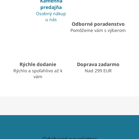
c
Kamenná
n
i
predajňa
i
e
Osobný nákup
e
p
u nás
r
Odborné poradenstvo
v
Pomôžeme vám s výberom
k
y
v
ý
p
Rýchle dodanie
Doprava zadarmo
i
s
Rýchlo a spoľahlivo až k
Nad 299 EUR
u
vám