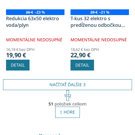
26 €
–23 %
29 €
–21 %
Redukcia 63x50 elektro
T-kus 32 elektro s
voda/plyn
predĺženou odbočkou
voda/plyn
MOMENTÁLNE NEDOSUPNÉ
MOMENTÁLNE NEDOSUPNÉ
16,18 € bez DPH
18,62 € bez DPH
19,90 €
22,90 €
DETAIL
DETAIL
NAČÍTAŤ ĎALŠIE 3
S
1
2
t
O
r
51
položiek celkom
v
á
l
HORE
n
á
k
o
d
v
a
a