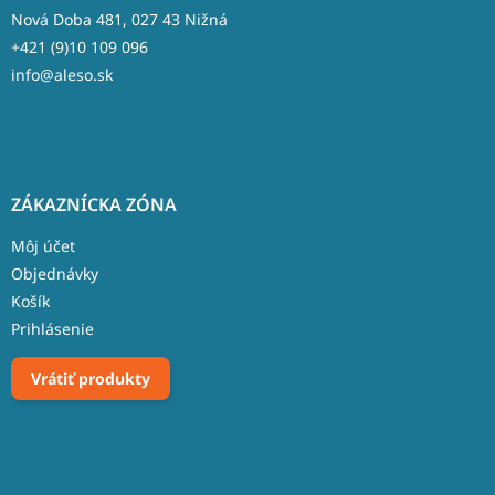
e
Nová Doba 481, 027 43 Nižná
+421 (9)10 109 096
info@aleso.sk
ZÁKAZNÍCKA ZÓNA
Môj účet
Objednávky
Košík
Prihlásenie
Vrátiť produkty