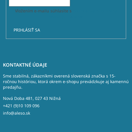
Vložením e-mailu súhlasíte s
podmienkami ochrany
osobných údajov
PRIHLÁSIŤ SA
Z
á
KONTAKTNÉ ÚDAJE
p
ä
Sme stabilná, zákazníkmi overená slovenská značka s 15-
t
ročnou históriou, ktorá okrem e-shopu prevádzkuje aj kamennú
predajňu.
i
e
Nová Doba 481, 027 43 Nižná
+421 (9)10 109 096
info@aleso.sk