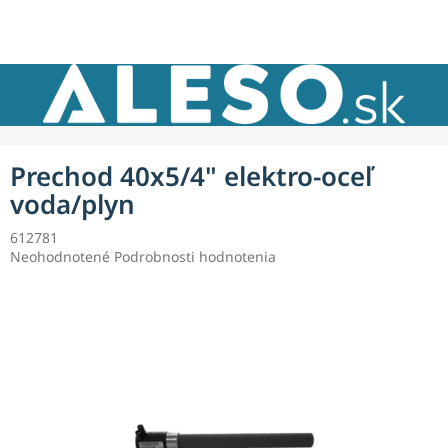
Prejsť
NÁKU
na
obsah
KOŠÍK
Prechod 40x5/4" elektro-oceľ
voda/plyn
612781
Priemerné
Neohodnotené
Podrobnosti hodnotenia
hodnotenie
produktu
je
0,0
z
5
hviezdičiek.