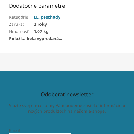
Dodatočné parametre
Kategória
:
EL. prechody
Záruka
:
2 roky
Hmotnosť
:
1.07 kg
Položka bola vypredaná…
Odoberať newsletter
Vložte svoj e-mail a my Vám budeme zasielať informácie o
nových produktoch na našom e-shope.
Email