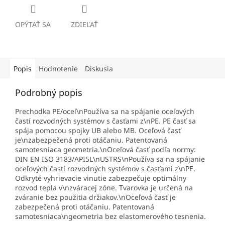
OPÝTAŤ SA
ZDIEĽAŤ
Popis
Hodnotenie
Diskusia
Podrobný popis
Prechodka PE/oceľ\nPoužíva sa na spájanie oceľových
častí rozvodných systémov s časťami z\nPE. PE časť sa
spája pomocou spojky UB alebo MB. Oceľová časť
je\nzabezpečená proti otáčaniu. Patentovaná
samotesniaca geometria.\nOceľová časť podľa normy:
DIN EN ISO 3183/API5L\nUSTRS\nPoužíva sa na spájanie
oceľových častí rozvodných systémov s časťami z\nPE.
Odkryté vyhrievacie vinutie zabezpečuje optimálny
rozvod tepla v\nzváracej zóne. Tvarovka je určená na
zváranie bez použitia držiakov.\nOceľová časť je
zabezpečená proti otáčaniu. Patentovaná
samotesniaca\ngeometria bez elastomerového tesnenia.