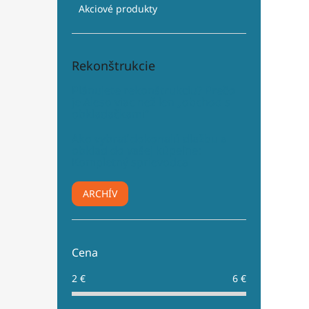
Akciové produkty
Rekonštrukcie
Plánujete rekonštrukciu? Prečo
je Aleso viac než len „obchod s
obkladačkami“
Ako vybrať dokonalú dlažbu a
obklad do vašej kúpeľne:
Kompletný sprievodca
ARCHÍV
Cena
2
€
6
€