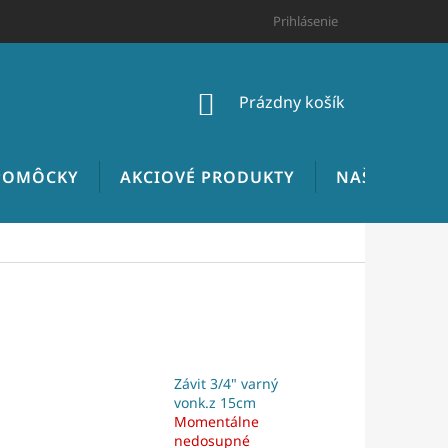
HODNOTENIE OBCHODU
CENNÍK INŠTALATÉRSKYCH PRÁC
Prihlásenie
NÁKUPNÝ
Prázdny košík
KOŠÍK
 POMÔCKY
AKCIOVÉ PRODUKTY
NAŠE REALIZ
Závit 3/4" varný
vonk.z 15cm
Momentálne
nedosupné