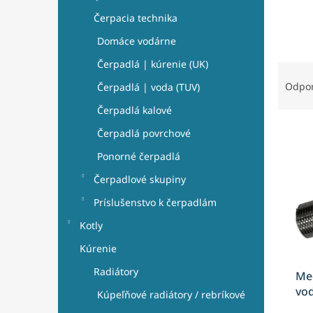
e
l
Čerpacia technika
Domáce vodárne
Čerpadlá | kúrenie (UK)
R
a
Odpo
Čerpadlá | voda (TUV)
d
Čerpadlá kalové
e
V
n
Čerpadlá povrchové
ý
i
Ponorné čerpadlá
p
e
i
p
Čerpadlové skupiny
s
r
Príslušenstvo k čerpadlám
p
o
r
d
Kotly
o
u
Kúrenie
d
k
u
t
Radiátory
Med
k
o
vo
Kúpeľňové radiátory / rebríkové
t
v