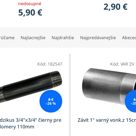
nedosupné
2,90 €
5,90 €
rúčame
Najlacnejšie
Najdrahšie
Najpredávanejšie
Abece
Kód:
182547
Kód:
VAR ZV
8 €
6
–26 %
–3
zikus 3/4"x3/4“ čierny pre
Závit 1" varný vonk.z 15
domery 110mm