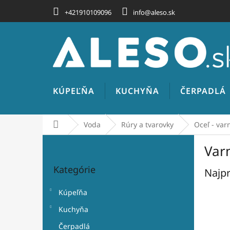
Prejsť
+421910109096
info@aleso.sk
na
obsah
KÚPEĽŇA
KUCHYŇA
ČERPADLÁ
Domov
Voda
Rúry a tvarovky
Oceľ - var
B
Varn
o
Preskočiť
č
Kategórie
kategórie
Najpr
n
ý
Kúpeľňa
p
a
Kuchyňa
n
Čerpadlá