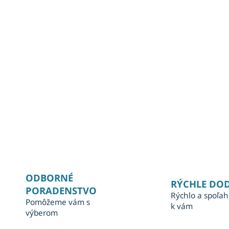
ODBORNÉ
RÝCHLE DO
PORADENSTVO
Rýchlo a spoľah
Pomôžeme vám s
k vám
výberom