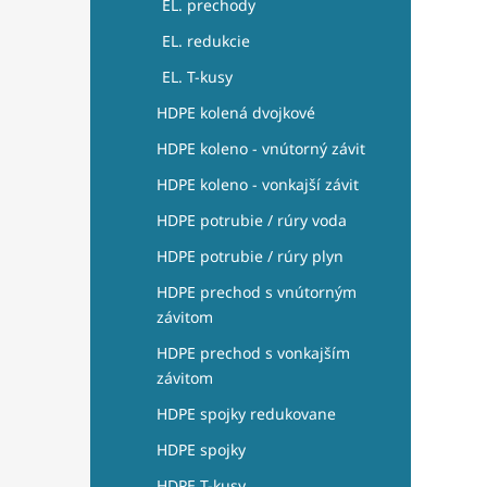
EL. prechody
EL. redukcie
EL. T-kusy
HDPE kolená dvojkové
HDPE koleno - vnútorný závit
HDPE koleno - vonkajší závit
HDPE potrubie / rúry voda
HDPE potrubie / rúry plyn
HDPE prechod s vnútorným
závitom
HDPE prechod s vonkajším
závitom
HDPE spojky redukovane
HDPE spojky
HDPE T-kusy