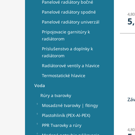
o
Panelové radiátory bočné
v
Panelové radiátory spodné
4,8
5
Panelové radiátory univerzál
Pripojovacie garnitúry k
radiátorom
Príslušenstvo a doplnky k
radiátorom
Radiátorové ventily a hlavice
Termostatické hlavice
Voda
Rúry a tvarovky
Záv
Mosadzné tvarovky | fitingy
Plastohliník (PEX-Al-PEX)
PPR Tvarovky a rúry
4,8