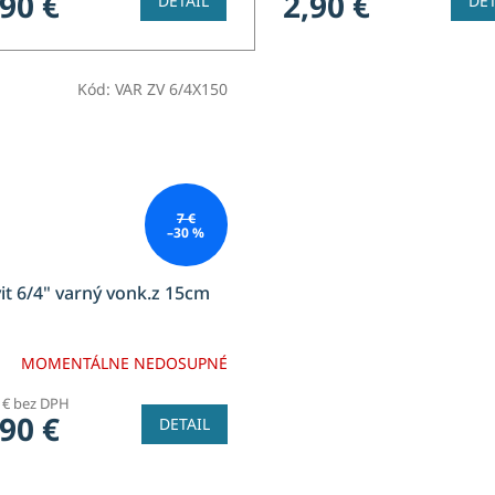
,90 €
2,90 €
DETAIL
DET
Kód:
VAR ZV 6/4X150
7 €
–30 %
it 6/4" varný vonk.z 15cm
MOMENTÁLNE NEDOSUPNÉ
8 € bez DPH
,90 €
DETAIL