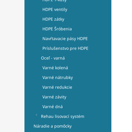
HDPE ventily
HDPE zátky
HDPE Šróbenia
Navŕtavacie pásy HDPE
Príslušenstvo pre HDPE
Oceľ - varná
Varné kolená
Varné nátrubky
Varné redukcie
Varné závity
Varné dná
Rehau lisovací systém
Náradie a pomôcky