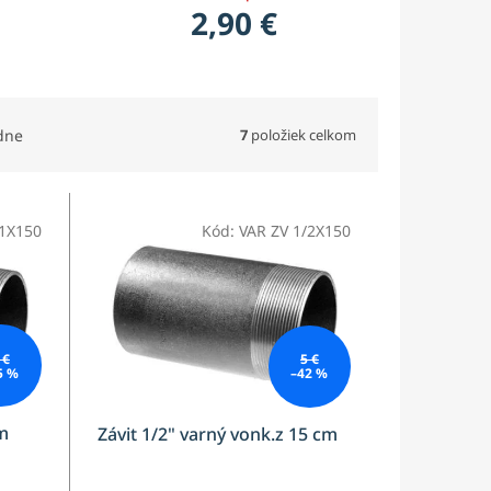
2,90 €
7
položiek celkom
dne
 1X150
Kód:
VAR ZV 1/2X150
 €
5 €
5 %
–42 %
cm
Závit 1/2" varný vonk.z 15 cm