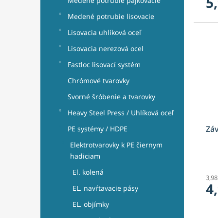
5
Medené potrubie pájkovacie
Medené potrubie lisovacie
Lisovacia uhlíková oceľ
Lisovacia nerezová ocel
Fastloc lisovací systém
Chrómové tvarovky
Svorné šróbenie a tvarovky
Heavy Steel Press / Uhlíková oceľ
Záv
PE systémy / HDPE
Elektrotvarovky k PE čiernym
hadiciam
El. kolená
3,9
4
EL. navŕtavacie pásy
EL. objímky