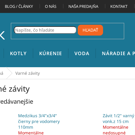
BLOG / ČLÁNKY
O NÁS
NAŠA PREDAJŇA
KONTAKT
HĽADAŤ
KOTLY
KÚRENIE
VODA
NÁRADIE A
ná
Varné závity
é závity
edávanejšie
Medzikus 3/4"x3/4“
Závit 1/2" varný
čierny pre vodomery
vonk.z 15 cm
110mm
Momentálne
Momentálne
nedosupné