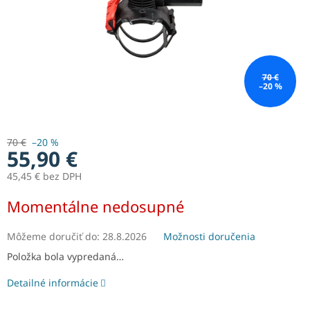
70 €
–20 %
70 €
–20 %
55,90 €
45,45 € bez DPH
Jednotková
Momentálne nedosupné
cena:
Môžeme doručiť do:
28.8.2026
Možnosti doručenia
Položka bola vypredaná…
Detailné informácie