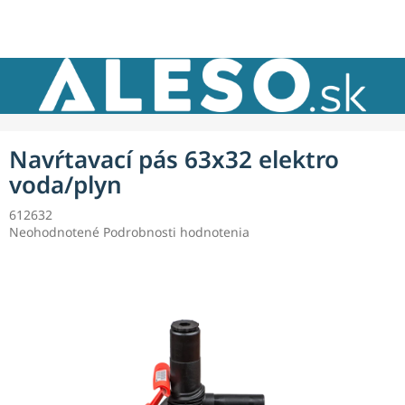
Prejsť
NÁKU
na
obsah
KOŠÍK
Navŕtavací pás 63x32 elektro
voda/plyn
612632
Priemerné
Neohodnotené
Podrobnosti hodnotenia
hodnotenie
produktu
je
0,0
z
5
hviezdičiek.