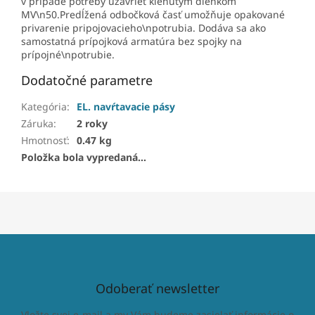
v prípade potreby uzavrieť klenutým dienkom
MV\n50.Predĺžená odbočková časť umožňuje opakované
privarenie pripojovacieho\npotrubia. Dodáva sa ako
samostatná prípojková armatúra bez spojky na
prípojné\npotrubie.
Dodatočné parametre
Kategória
:
EL. navŕtavacie pásy
Záruka
:
2 roky
Hmotnosť
:
0.47 kg
Položka bola vypredaná…
Odoberať newsletter
Vložte svoj e-mail a my Vám budeme zasielať informácie o