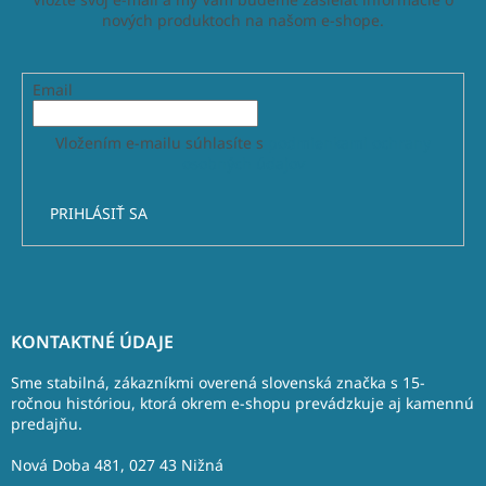
nových produktoch na našom e-shope.
Email
Vložením e-mailu súhlasíte s
podmienkami ochrany
osobných údajov
PRIHLÁSIŤ SA
Z
á
KONTAKTNÉ ÚDAJE
p
ä
Sme stabilná, zákazníkmi overená slovenská značka s 15-
t
ročnou históriou, ktorá okrem e-shopu prevádzkuje aj kamennú
predajňu.
i
e
Nová Doba 481, 027 43 Nižná