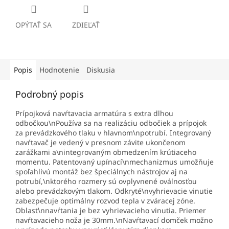
OPÝTAŤ SA
ZDIEĽAŤ
Popis
Hodnotenie
Diskusia
Podrobný popis
Prípojková navŕtavacia armatúra s extra dlhou
odbočkou\nPoužíva sa na realizáciu odbočiek a prípojok
za prevádzkového tlaku v hlavnom\npotrubí. Integrovaný
navŕtavač je vedený v presnom závite ukončenom
zarážkami a\nintegrovaným obmedzením krútiaceho
momentu. Patentovaný upínací\nmechanizmus umožňuje
spoľahlivú montáž bez špeciálnych nástrojov aj na
potrubí,\nktorého rozmery sú ovplyvnené oválnosťou
alebo prevádzkovým tlakom. Odkryté\nvyhrievacie vinutie
zabezpečuje optimálny rozvod tepla v zváracej zóne.
Oblasť\nnavŕtania je bez vyhrievacieho vinutia. Priemer
navŕtavacieho noža je 30mm.\nNavŕtavací domček možno