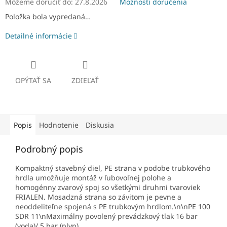
Môžeme doručiť do:
27.8.2026
Možnosti doručenia
Položka bola vypredaná…
Detailné informácie
OPÝTAŤ SA
ZDIEĽAŤ
Popis
Hodnotenie
Diskusia
Podrobný popis
Kompaktný stavebný diel, PE strana v podobe trubkového
hrdla umožňuje montáž v ľubovoľnej polohe a
homogénny zvarový spoj so všetkými druhmi tvaroviek
FRIALEN. Mosadzná strana so závitom je pevne a
neoddeliteľne spojená s PE trubkovým hrdlom.\n\nPE 100
SDR 11\nMaximálny povolený prevádzkový tlak 16 bar
(voda)/ 5 bar (plyn)