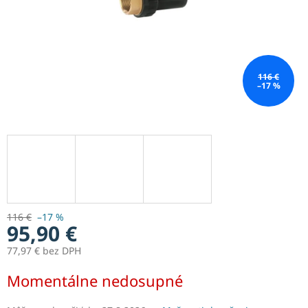
116 €
–17 %
116 €
–17 %
95,90 €
77,97 € bez DPH
Jednotková
Momentálne nedosupné
cena: