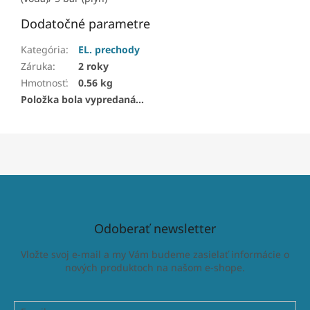
Dodatočné parametre
Kategória
:
EL. prechody
Záruka
:
2 roky
Hmotnosť
:
0.56 kg
Položka bola vypredaná…
Odoberať newsletter
Vložte svoj e-mail a my Vám budeme zasielať informácie o
nových produktoch na našom e-shope.