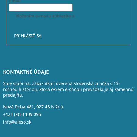
Email
Vložením e-mailu súhlasíte s
podmienkami ochrany
osobných údajov
PRIHLÁSIŤ SA
Z
á
KONTAKTNÉ ÚDAJE
p
ä
Sme stabilná, zákazníkmi overená slovenská značka s 15-
t
ročnou históriou, ktorá okrem e-shopu prevádzkuje aj kamennú
predajňu.
i
e
Nová Doba 481, 027 43 Nižná
+421 (9)10 109 096
info@aleso.sk