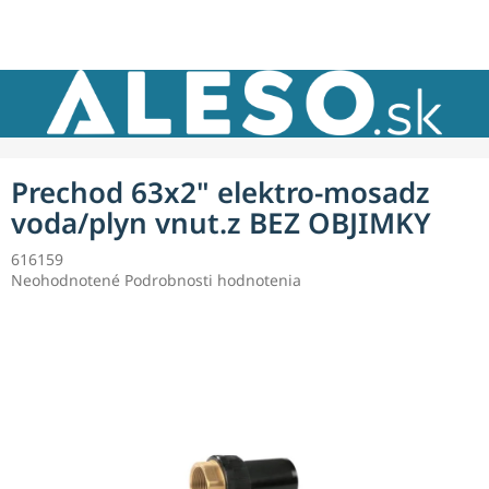
Prejsť
NÁKU
na
obsah
KOŠÍK
Prechod 63x2" elektro-mosadz
voda/plyn vnut.z BEZ OBJIMKY
616159
Priemerné
Neohodnotené
Podrobnosti hodnotenia
hodnotenie
produktu
je
0,0
z
5
hviezdičiek.