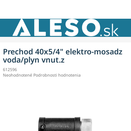
Prejsť
NÁKU
na
obsah
KOŠÍK
Prechod 40x5/4" elektro-mosadz
voda/plyn vnut.z
612596
Priemerné
Neohodnotené
Podrobnosti hodnotenia
hodnotenie
produktu
je
0,0
z
5
hviezdičiek.