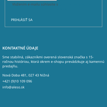
Vložením e-mailu súhlasíte s
podmienkami ochrany
osobných údajov
PRIHLÁSIŤ SA
Z
á
KONTAKTNÉ ÚDAJE
p
ä
Sme stabilná, zákazníkmi overená slovenská značka s 15-
t
ročnou históriou, ktorá okrem e-shopu prevádzkuje aj kamennú
predajňu.
i
e
Nová Doba 481, 027 43 Nižná
+421 (9)10 109 096
info@aleso.sk