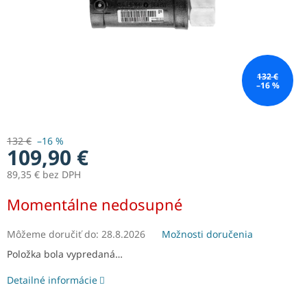
132 €
–16 %
132 €
–16 %
109,90 €
89,35 € bez DPH
Jednotková
Momentálne nedosupné
cena:
Môžeme doručiť do:
28.8.2026
Možnosti doručenia
Položka bola vypredaná…
Detailné informácie