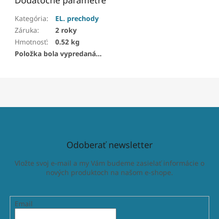
Dodatočné parametre
Kategória
:
EL. prechody
Záruka
:
2 roky
Hmotnosť
:
0.52 kg
Položka bola vypredaná…
Odoberať newsletter
Vložte svoj e-mail a my Vám budeme zasielať informácie o
nových produktoch na našom e-shope.
Email