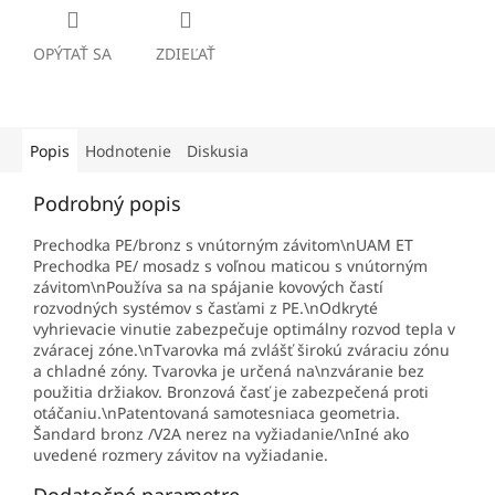
OPÝTAŤ SA
ZDIEĽAŤ
Popis
Hodnotenie
Diskusia
Podrobný popis
Prechodka PE/bronz s vnútorným závitom\nUAM ET
Prechodka PE/ mosadz s voľnou maticou s vnútorným
závitom\nPoužíva sa na spájanie kovových častí
rozvodných systémov s časťami z PE.\nOdkryté
vyhrievacie vinutie zabezpečuje optimálny rozvod tepla v
zváracej zóne.\nTvarovka má zvlášť širokú zváraciu zónu
a chladné zóny. Tvarovka je určená na\nzváranie bez
použitia držiakov. Bronzová časť je zabezpečená proti
otáčaniu.\nPatentovaná samotesniaca geometria.
Šandard bronz /V2A nerez na vyžiadanie/\nIné ako
uvedené rozmery závitov na vyžiadanie.