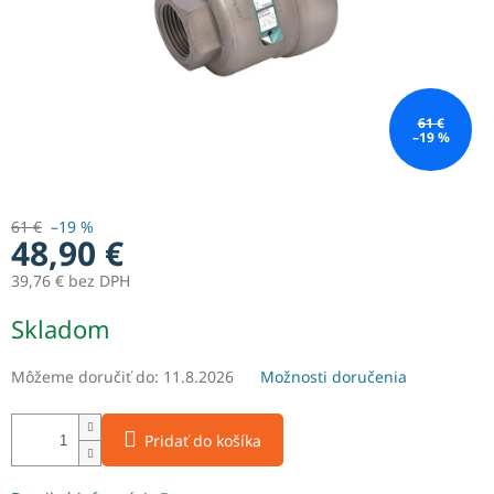
61 €
–19 %
61 €
–19 %
48,90 €
39,76 € bez DPH
Jednotková
Skladom
cena:
Môžeme doručiť do:
11.8.2026
Možnosti doručenia
Pridať do košíka