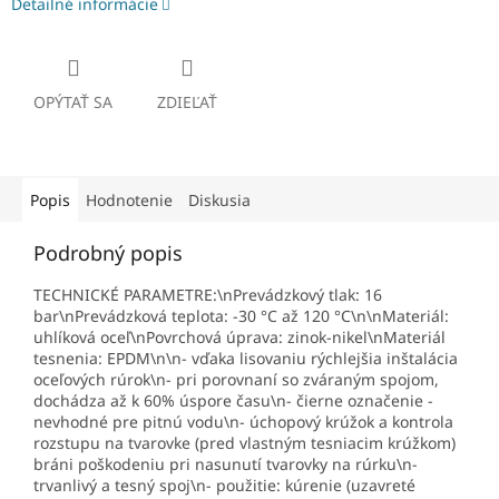
Detailné informácie
OPÝTAŤ SA
ZDIEĽAŤ
Popis
Hodnotenie
Diskusia
Podrobný popis
TECHNICKÉ PARAMETRE:\nPrevádzkový tlak: 16
bar\nPrevádzková teplota: -30 °C až 120 °C\n\nMateriál:
uhlíková oceľ\nPovrchová úprava: zinok-nikel\nMateriál
tesnenia: EPDM\n\n- vďaka lisovaniu rýchlejšia inštalácia
oceľových rúrok\n- pri porovnaní so zváraným spojom,
dochádza až k 60% úspore času\n- čierne označenie -
nevhodné pre pitnú vodu\n- úchopový krúžok a kontrola
rozstupu na tvarovke (pred vlastným tesniacim krúžkom)
bráni poškodeniu pri nasunutí tvarovky na rúrku\n-
trvanlivý a tesný spoj\n- použitie: kúrenie (uzavreté