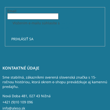
Email
Vložením e-mailu súhlasíte s
podmienkami ochrany
osobných údajov
PRIHLÁSIŤ SA
Z
á
KONTAKTNÉ ÚDAJE
p
ä
Sme stabilná, zákazníkmi overená slovenská značka s 15-
t
ročnou históriou, ktorá okrem e-shopu prevádzkuje aj kamennú
predajňu.
i
e
Nová Doba 481, 027 43 Nižná
+421 (9)10 109 096
info@aleso.sk