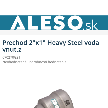
Prejsť
NÁKU
na
obsah
KOŠÍK
Prechod 2"x1" Heavy Steel voda
vnut.z
670270G21
Priemerné
Neohodnotené
Podrobnosti hodnotenia
hodnotenie
produktu
je
0,0
z
5
hviezdičiek.