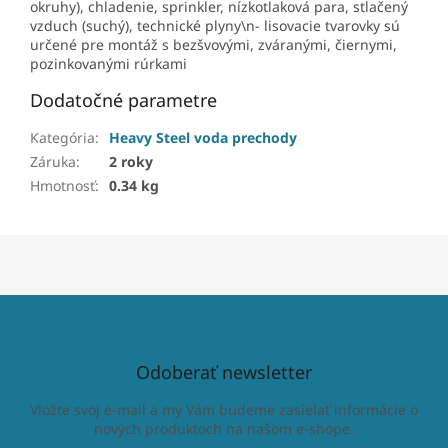
okruhy), chladenie, sprinkler, nízkotlaková para, stlačený
vzduch (suchý), technické plyny\n- lisovacie tvarovky sú
určené pre montáž s bezšvovými, zváranými, čiernymi,
pozinkovanými rúrkami
Dodatočné parametre
Kategória
:
Heavy Steel voda prechody
Záruka
:
2 roky
Hmotnosť
:
0.34 kg
Odoberať newsletter
Vložte svoj e-mail a my Vám budeme zasielať informácie o
nových produktoch na našom e-shope.