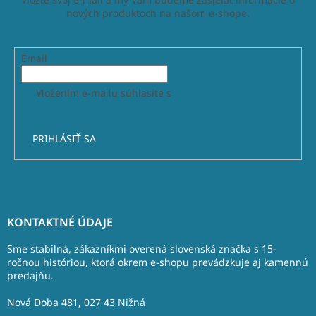
nových produktoch na našom e-shope.
Email
Vložením e-mailu súhlasíte s
podmienkami ochrany
osobných údajov
PRIHLÁSIŤ SA
Z
á
KONTAKTNÉ ÚDAJE
p
ä
Sme stabilná, zákazníkmi overená slovenská značka s 15-
t
ročnou históriou, ktorá okrem e-shopu prevádzkuje aj kamennú
predajňu.
i
e
Nová Doba 481, 027 43 Nižná