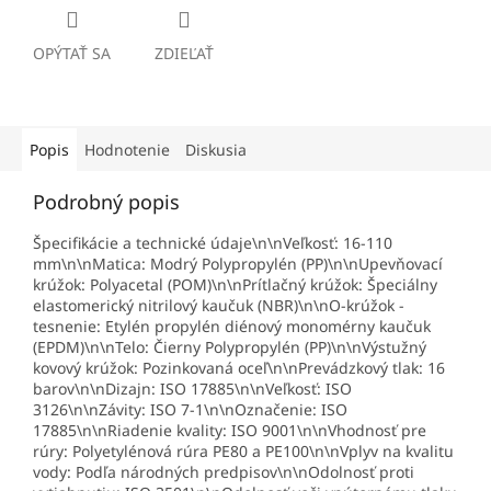
OPÝTAŤ SA
ZDIEĽAŤ
Popis
Hodnotenie
Diskusia
Podrobný popis
Špecifikácie a technické údaje\n\nVeľkosť: 16-110
mm\n\nMatica: Modrý Polypropylén (PP)\n\nUpevňovací
krúžok: Polyacetal (POM)\n\nPrítlačný krúžok: Špeciálny
elastomerický nitrilový kaučuk (NBR)\n\nO-krúžok -
tesnenie: Etylén propylén diénový monomérny kaučuk
(EPDM)\n\nTelo: Čierny Polypropylén (PP)\n\nVýstužný
kovový krúžok: Pozinkovaná oceľ\n\nPrevádzkový tlak: 16
barov\n\nDizajn: ISO 17885\n\nVeľkosť: ISO
3126\n\nZávity: ISO 7-1\n\nOznačenie: ISO
17885\n\nRiadenie kvality: ISO 9001\n\nVhodnosť pre
rúry: Polyetylénová rúra PE80 a PE100\n\nVplyv na kvalitu
vody: Podľa národných predpisov\n\nOdolnosť proti