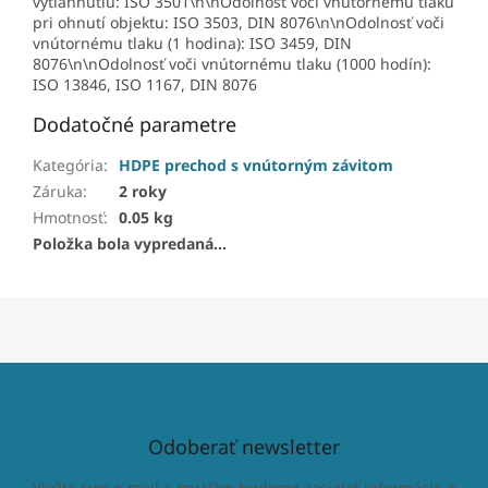
vytiahnutiu: ISO 3501\n\nOdolnosť voči vnútornému tlaku
pri ohnutí objektu: ISO 3503, DIN 8076\n\nOdolnosť voči
vnútornému tlaku (1 hodina): ISO 3459, DIN
8076\n\nOdolnosť voči vnútornému tlaku (1000 hodín):
ISO 13846, ISO 1167, DIN 8076
Dodatočné parametre
Kategória
:
HDPE prechod s vnútorným závitom
Záruka
:
2 roky
Hmotnosť
:
0.05 kg
Položka bola vypredaná…
Odoberať newsletter
Vložte svoj e-mail a my Vám budeme zasielať informácie o