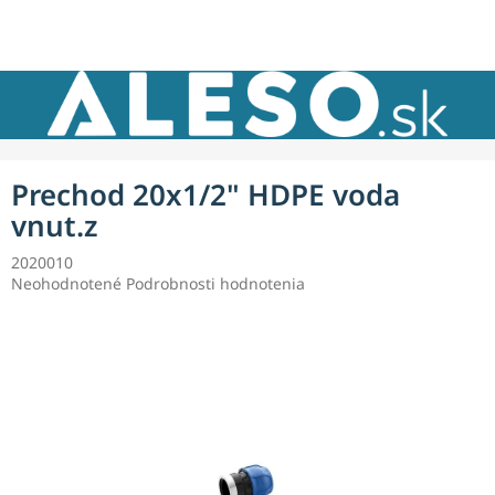
Prejsť
NÁKU
na
obsah
KOŠÍK
Prechod 20x1/2" HDPE voda
vnut.z
2020010
Priemerné
Neohodnotené
Podrobnosti hodnotenia
hodnotenie
produktu
je
0,0
z
5
hviezdičiek.