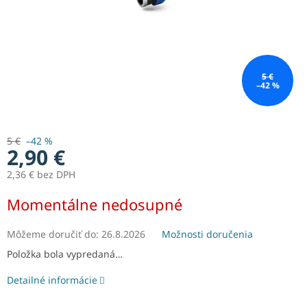
5 €
–42 %
5 €
–42 %
2,90 €
2,36 € bez DPH
Jednotková
Momentálne nedosupné
cena:
Môžeme doručiť do:
26.8.2026
Možnosti doručenia
Položka bola vypredaná…
Detailné informácie