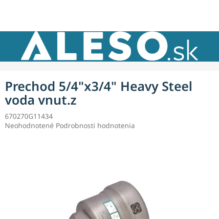
Prejsť
NÁKU
na
obsah
KOŠÍK
Prechod 5/4"x3/4" Heavy Steel
voda vnut.z
670270G11434
Priemerné
Neohodnotené
Podrobnosti hodnotenia
hodnotenie
produktu
je
0,0
z
5
hviezdičiek.