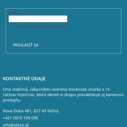
Email
Vložením e-mailu súhlasíte s
podmienkami ochrany
osobných údajov
PRIHLÁSIŤ SA
Z
á
KONTAKTNÉ ÚDAJE
p
ä
Sme stabilná, zákazníkmi overená slovenská značka s 15-
t
ročnou históriou, ktorá okrem e-shopu prevádzkuje aj kamennú
predajňu.
i
e
Nová Doba 481, 027 43 Nižná
+421 (9)10 109 096
info@aleso.sk