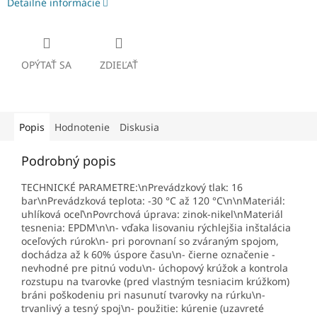
Detailné informácie
OPÝTAŤ SA
ZDIEĽAŤ
Popis
Hodnotenie
Diskusia
Podrobný popis
TECHNICKÉ PARAMETRE:\nPrevádzkový tlak: 16
bar\nPrevádzková teplota: -30 °C až 120 °C\n\nMateriál:
uhlíková oceľ\nPovrchová úprava: zinok-nikel\nMateriál
tesnenia: EPDM\n\n- vďaka lisovaniu rýchlejšia inštalácia
oceľových rúrok\n- pri porovnaní so zváraným spojom,
dochádza až k 60% úspore času\n- čierne označenie -
nevhodné pre pitnú vodu\n- úchopový krúžok a kontrola
rozstupu na tvarovke (pred vlastným tesniacim krúžkom)
bráni poškodeniu pri nasunutí tvarovky na rúrku\n-
trvanlivý a tesný spoj\n- použitie: kúrenie (uzavreté