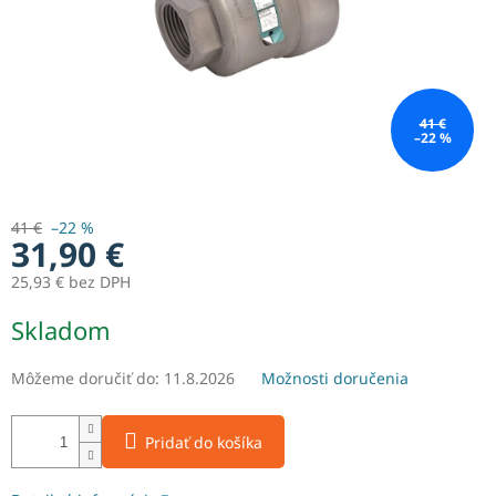
41 €
–22 %
41 €
–22 %
31,90 €
25,93 € bez DPH
Jednotková
Skladom
cena:
Môžeme doručiť do:
11.8.2026
Možnosti doručenia
Pridať do košíka