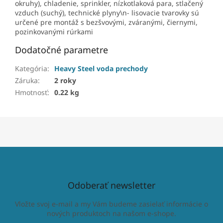
okruhy), chladenie, sprinkler, nízkotlaková para, stlačený
vzduch (suchý), technické plyny\n- lisovacie tvarovky sú
určené pre montáž s bezšvovými, zváranými, čiernymi,
pozinkovanými rúrkami
Dodatočné parametre
Kategória
:
Heavy Steel voda prechody
Záruka
:
2 roky
Hmotnosť
:
0.22 kg
Odoberať newsletter
Vložte svoj e-mail a my Vám budeme zasielať informácie o
nových produktoch na našom e-shope.