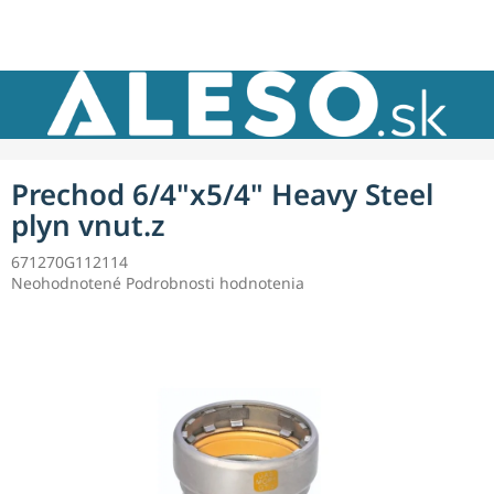
Prejsť
NÁKU
na
obsah
KOŠÍK
Prechod 6/4"x5/4" Heavy Steel
plyn vnut.z
671270G112114
Priemerné
Neohodnotené
Podrobnosti hodnotenia
hodnotenie
produktu
je
0,0
z
5
hviezdičiek.