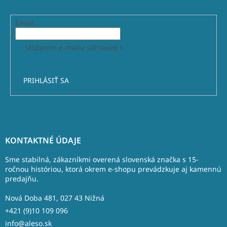
Email
Vložením e-mailu súhlasíte s
podmienkami ochrany
osobných údajov
PRIHLÁSIŤ SA
Z
á
KONTAKTNÉ ÚDAJE
p
ä
Sme stabilná, zákazníkmi overená slovenská značka s 15-
t
ročnou históriou, ktorá okrem e-shopu prevádzkuje aj kamennú
predajňu.
i
e
Nová Doba 481, 027 43 Nižná
+421 (9)10 109 096
info@aleso.sk