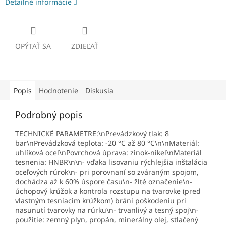
Detailné informácie
OPÝTAŤ SA
ZDIEĽAŤ
Popis
Hodnotenie
Diskusia
Podrobný popis
TECHNICKÉ PARAMETRE:\nPrevádzkový tlak: 8
bar\nPrevádzková teplota: -20 °C až 80 °C\n\nMateriál:
uhlíková oceľ\nPovrchová úprava: zinok-nikel\nMateriál
tesnenia: HNBR\n\n- vďaka lisovaniu rýchlejšia inštalácia
oceľových rúrok\n- pri porovnaní so zváraným spojom,
dochádza až k 60% úspore času\n- žlté označenie\n-
úchopový krúžok a kontrola rozstupu na tvarovke (pred
vlastným tesniacim krúžkom) bráni poškodeniu pri
nasunutí tvarovky na rúrku\n- trvanlivý a tesný spoj\n-
použitie: zemný plyn, propán, minerálny olej, stlačený