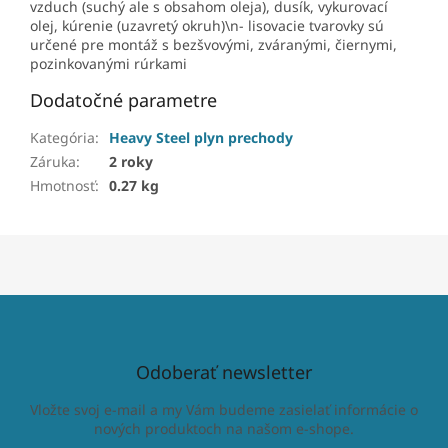
vzduch (suchý ale s obsahom oleja), dusík, vykurovací
olej, kúrenie (uzavretý okruh)\n- lisovacie tvarovky sú
určené pre montáž s bezšvovými, zváranými, čiernymi,
pozinkovanými rúrkami
Dodatočné parametre
Kategória
:
Heavy Steel plyn prechody
Záruka
:
2 roky
Hmotnosť
:
0.27 kg
Odoberať newsletter
Vložte svoj e-mail a my Vám budeme zasielať informácie o
nových produktoch na našom e-shope.