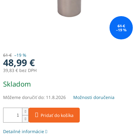
61 €
–19 %
61 €
–19 %
48,99 €
39,83 € bez DPH
Jednotková
Skladom
cena:
Môžeme doručiť do:
11.8.2026
Možnosti doručenia
Pridať do košíka
Detailné informácie