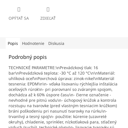
OPÝTAŤ SA
ZDIEĽAŤ
Popis
Hodnotenie
Diskusia
Podrobný popis
TECHNICKÉ PARAMETRE:\nPrevádzkový tlak: 16
bar\nPrevádzková teplota: -30 °C až 120 °C\n\nMateriál:
uhlíková oceľ\nPovrchová úprava: zinok-nikel\nMateriál
tesnenia: EPDM\n\n- vďaka lisovaniu rýchlejšia inštalácia
oceľových rúrok\n- pri porovnaní so zváraným spojom,
dochádza až k 60% úspore času\n- čierne označenie -
nevhodné pre pitnú vodu\n- úchopový krúžok a kontrola
rozstupu na tvarovke (pred vlastným tesniacim krúžkom)
bráni poškodeniu pri nasunutí tvarovky na rúrku\n-
trvanlivý a tesný spoj\n- použitie: kúrenie (uzavreté
okruhy), chladenie, sprinkler, nízkotlaková para, stlačený
vzduch (suchý), technické plyny\n- lisovacie tvarovky sú