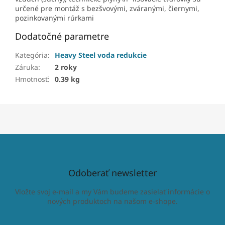
určené pre montáž s bezšvovými, zváranými, čiernymi,
pozinkovanými rúrkami
Dodatočné parametre
Kategória
:
Heavy Steel voda redukcie
Záruka
:
2 roky
Hmotnosť
:
0.39 kg
Odoberať newsletter
Vložte svoj e-mail a my Vám budeme zasielať informácie o
nových produktoch na našom e-shope.