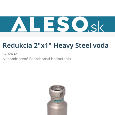
Prejsť
NÁKU
na
obsah
KOŠÍK
Redukcia 2"x1" Heavy Steel voda
67024321
Priemerné
Neohodnotené
Podrobnosti hodnotenia
hodnotenie
produktu
je
0,0
z
5
hviezdičiek.