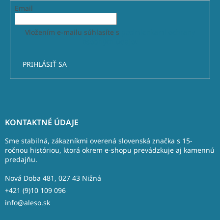
Email
Vložením e-mailu súhlasíte s
podmienkami ochrany
osobných údajov
PRIHLÁSIŤ SA
Z
á
KONTAKTNÉ ÚDAJE
p
ä
Sme stabilná, zákazníkmi overená slovenská značka s 15-
t
ročnou históriou, ktorá okrem e-shopu prevádzkuje aj kamennú
predajňu.
i
e
Nová Doba 481, 027 43 Nižná
+421 (9)10 109 096
info@aleso.sk