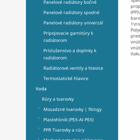
Špec
Panelové radiátory bočné
prop
(PP)
Panelové radiátory spodné
baro
Panelové radiátory univerzál
1\n\
Poly
Pripojovacie garnitúry k
pred
radiátorom
vnút
vnút
Príslušenstvo a doplnky k
tlak
radiátorom
Radiátorové ventily a hlavice
Termostatické hlavice
Voda
Rúry a tvarovky
Mosadzné tvarovky | fitingy
Plastohliník (PEX-Al-PEX)
PPR Tvarovky a rúry