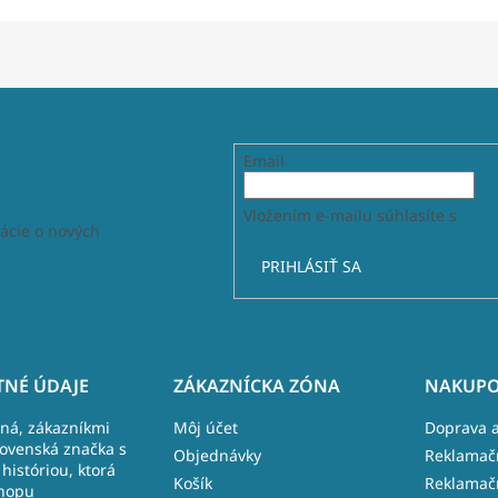
Email
Vložením e-mailu súhlasíte s
podm
ácie o nových
PRIHLÁSIŤ SA
NÉ ÚDAJE
ZÁKAZNÍCKA ZÓNA
NAKUPO
lná, zákazníkmi
Môj účet
Doprava a
lovenská značka s
Objednávky
Reklamač
históriou, ktorá
Košík
Reklamač
hopu