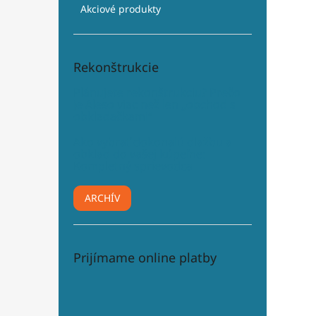
Akciové produkty
Rekonštrukcie
Plánujete rekonštrukciu? Prečo
je Aleso viac než len „obchod s
obkladačkami“
Ako vybrať dokonalú dlažbu a
obklad do vašej kúpeľne:
Kompletný sprievodca
ARCHÍV
Prijímame online platby