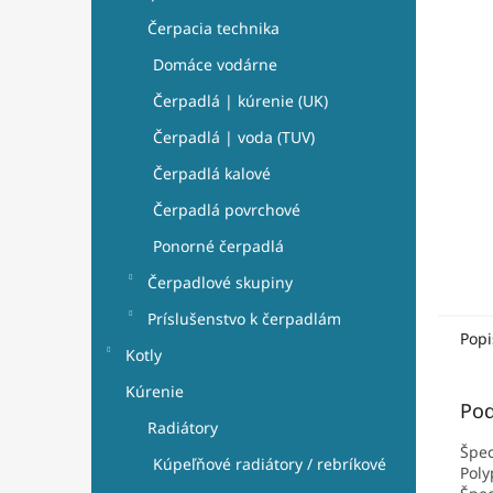
e
hviezdi
l
Čerpacia technika
Domáce vodárne
Čerpadlá | kúrenie (UK)
Čerpadlá | voda (TUV)
Čerpadlá kalové
Čerpadlá povrchové
Ponorné čerpadlá
Čerpadlové skupiny
Príslušenstvo k čerpadlám
Popi
Kotly
Kúrenie
Pod
Radiátory
Špec
Kúpeľňové radiátory / rebríkové
Poly