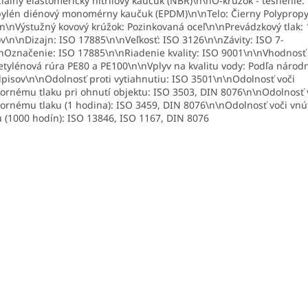
iálny elastomerický nitrilový kaučuk (NBR)\n\nO-krúžok - tesnenie: 
ylén diénový monomérny kaučuk (EPDM)\n\nTelo: Čierny Polyprop
\n\nVýstužný kovový krúžok: Pozinkovaná oceľ\n\nPrevádzkový tlak: 
v\n\nDizajn: ISO 17885\n\nVeľkosť: ISO 3126\n\nZávity: ISO 7-
nOznačenie: ISO 17885\n\nRiadenie kvality: ISO 9001\n\nVhodnosť 
etylénová rúra PE80 a PE100\n\nVplyv na kvalitu vody: Podľa národ
pisov\n\nOdolnosť proti vytiahnutiu: ISO 3501\n\nOdolnosť voči
ornému tlaku pri ohnutí objektu: ISO 3503, DIN 8076\n\nOdolnosť 
ornému tlaku (1 hodina): ISO 3459, DIN 8076\n\nOdolnosť voči vn
u (1000 hodín): ISO 13846, ISO 1167, DIN 8076