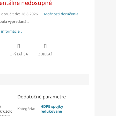
ntálne nedosupné
doručiť do:
28.8.2026
Možnosti doručenia
 bola vypredaná…
 informácie
OPÝTAŤ SA
ZDIEĽAŤ
Dodatočné parametre
ý
HDPE spojky
Kategória
:
krúžok:
redukovane