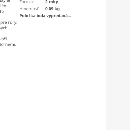
Etylén
Záruka
:
2 roky
ylén
Hmotnosť
:
0.09 kg
16
Položka bola vypredaná…
pre rúry:
ných
voči
útornému