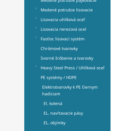
Medené potrubie pájkovacie
Medené potrubie lisovacie
Lisovacia uhlíková oceľ
Lisovacia nerezová ocel
Fastloc lisovací systém
Chrómové tvarovky
Svorné šróbenie a tvarovky
Heavy Steel Press / Uhlíková oceľ
PE systémy / HDPE
Elektrotvarovky k PE čiernym
hadiciam
El. kolená
EL. navŕtavacie pásy
EL. objímky