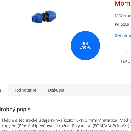
Mome
čiek.
cena:
Môžeme 
Položka
Detailné
6 €
–35 %
TLAČ
s
Hodnotenie
Diskusia
robný popis
ifikácie a technické údaje\n\nVeľkosť: 16-110 mm\n\nMatica: Modr
propylén (PP)\n\nUpevňovací krúžok: Polyacetal (POM)\n\nPrítlačný 