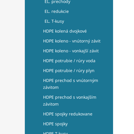
EL. prechody
EL. redukcie
EL. T-kusy
HDPE kolená dvojkové
HDPE koleno - vnútorný závit
HDPE koleno - vonkajší závit
HDPE potrubie / rúry voda
HDPE potrubie / rúry plyn
HDPE prechod s vnútorným
závitom
HDPE prechod s vonkajším
závitom
HDPE spojky redukovane
HDPE spojky
HDPE T-kusy