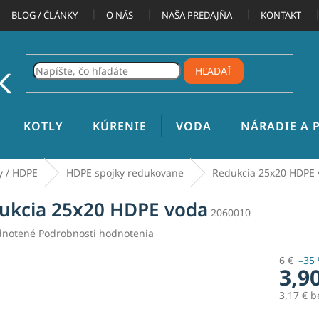
BLOG / ČLÁNKY
O NÁS
NAŠA PREDAJŇA
KONTAKT
HĽADAŤ
KOTLY
KÚRENIE
VODA
NÁRADIE A
y / HDPE
HDPE spojky redukovane
Redukcia 25x20 HDPE 
ukcia 25x20 HDPE voda
2060010
rné
notené
Podrobnosti hodnotenia
enie
tu
6 €
–35
3,9
3,17 € 
Jednotk