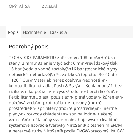
OPÝTAŤ SA
ZDIEĽAŤ
Popis
Hodnotenie
Diskusia
Podrobný popis
TECHNICKÉ PARAMETRE:\nPriemer: 108 mm\nHrúbka
steny: 2 mm\nBalenie v tyčiach: 6 m\nPrevádzkový tlak:
16 bar (voda a vodné roztoky)\n16 bar (technické plyny -
netoxické, nehorľavé)\nPrevádzková teplota: -30 ° C do
+120 ° C\n\nMateriál: nerez oceľ\n\nPrednosti:\n-
kompatibilita náradia, Push & Stay\n- rýchla montáž, bez
rizika vzniku požiaru\n- vysoká odolnosť proti korózii\n-
flexibilita\n\nOblasti použitia:\n- pitná voda\n- kúrenie\n-
dažďová voda\n- protipožiarne rozvody (mokré
prostredie)\n- sprinklery (mokré prostredie)\n- inertné
plyny\n- rozvody chladenia\n- stavba lodí\n- tlačený
vzduch\n\nInštalačný systém obsahuje vysoko kvalitné
systémové lisovacie tvarovky NiroSan® s tesnením EPDM
a nerezové rúrky NiroSan® podľa DVGW-pracovný list GW