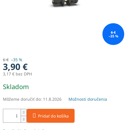
6 €
–35 %
6 €
–35 %
3,90 €
3,17 € bez DPH
Jednotková
Skladom
cena:
Môžeme doručiť do:
11.8.2026
Možnosti doručenia
Pridať do košíka