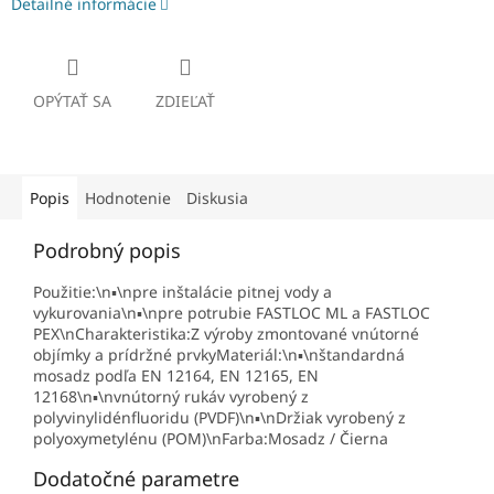
Detailné informácie
OPÝTAŤ SA
ZDIEĽAŤ
Popis
Hodnotenie
Diskusia
Podrobný popis
Použitie:\n▪\npre inštalácie pitnej vody a
vykurovania\n▪\npre potrubie FASTLOC ML a FASTLOC
PEX\nCharakteristika:Z výroby zmontované vnútorné
objímky a prídržné prvkyMateriál:\n▪\nštandardná
mosadz podľa EN 12164, EN 12165, EN
12168\n▪\nvnútorný rukáv vyrobený z
polyvinylidénfluoridu (PVDF)\n▪\nDržiak vyrobený z
polyoxymetylénu (POM)\nFarba:Mosadz / Čierna
Dodatočné parametre