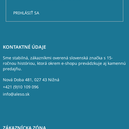
PRIHLÁSIŤ SA
Z
á
KONTAKTNÉ ÚDAJE
p
ä
Sme stabilná, zákazníkmi overená slovenská značka s 15-
t
ročnou históriou, ktorá okrem e-shopu prevádzkuje aj kamennú
predajňu.
i
e
Nová Doba 481, 027 43 Nižná
+421 (9)10 109 096
info@aleso.sk
ZÁKAZNÍCKA ZÓNA