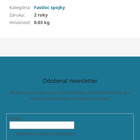
Kategória
:
Fastloc spojky
Záruka
:
2 roky
Hmotnosť
:
0.03 kg
Odoberať newsletter
Vložte svoj e-mail a my Vám budeme zasielať informácie o
nových produktoch na našom e-shope.
Email
Vložením e-mailu súhlasíte s
podmienkami ochrany
osobných údajov