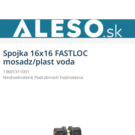
Prejsť
NÁKU
na
obsah
KOŠÍK
Spojka 16x16 FASTLOC
mosadz/plast voda
13601311001
Priemerné
Neohodnotené
Podrobnosti hodnotenia
hodnotenie
produktu
je
0,0
z
5
hviezdičiek.