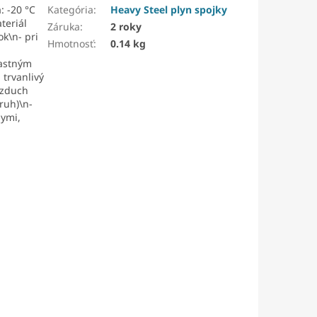
: -20 °C
Kategória
:
Heavy Steel plyn spojky
teriál
Záruka
:
2 roky
ok\n- pri
Hmotnosť
:
0.14 kg
lastným
 trvanlivý
vzduch
kruh)\n-
nymi,