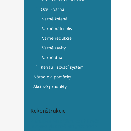
Oceľ - varná
Varné kolená
Varné nátrubky
Varné redukcie
Varné závity
Varné dná
Rehau lisovací systém
Náradie a pomôcky
Akciové produkty
Rekonštrukcie
Plánujete rekonštrukciu? Prečo
je Aleso viac než len „obchod s