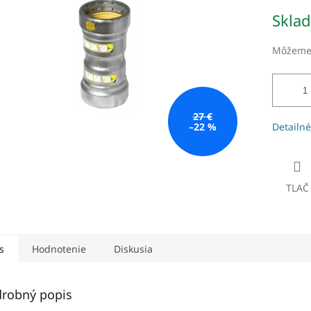
Jednotk
Skla
čiek.
cena:
Môžeme 
27 €
–22 %
Detailné
TLAČ
s
Hodnotenie
Diskusia
robný popis