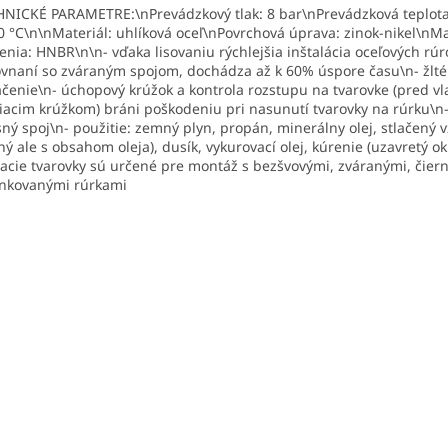
NICKÉ PARAMETRE:\nPrevádzkový tlak: 8 bar\nPrevádzková teplota
0 °C\n\nMateriál: uhlíková oceľ\nPovrchová úprava: zinok-nikel\nMa
enia: HNBR\n\n- vďaka lisovaniu rýchlejšia inštalácia oceľových rúr
vnaní so zváraným spojom, dochádza až k 60% úspore času\n- žlté
čenie\n- úchopový krúžok a kontrola rozstupu na tvarovke (pred v
iacim krúžkom) bráni poškodeniu pri nasunutí tvarovky na rúrku\n-
sný spoj\n- použitie: zemný plyn, propán, minerálny olej, stlačený 
hý ale s obsahom oleja), dusík, vykurovací olej, kúrenie (uzavretý o
vacie tvarovky sú určené pre montáž s bezšvovými, zváranými, čier
nkovanými rúrkami