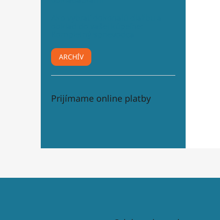
obkladačkami“
Ako vybrať dokonalú dlažbu a
obklad do vašej kúpeľne:
Kompletný sprievodca
ARCHÍV
Prijímame online platby