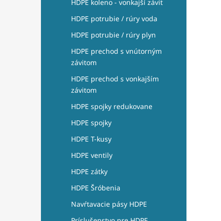
HDPE koleno - vonkajší závit
HDPE potrubie / rúry voda
HDPE potrubie / rúry plyn
HDPE prechod s vnútorným
závitom
HDPE prechod s vonkajším
závitom
HDPE spojky redukovane
HDPE spojky
HDPE T-kusy
HDPE ventily
HDPE zátky
HDPE Šróbenia
Navŕtavacie pásy HDPE
Príslušenstvo pre HDPE