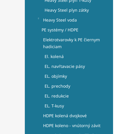
Heavy Steel plyn T-kusy
Heavy Steel plyn zátky
Heavy Steel voda
PE systémy / HDPE
Elektrotvarovky k PE čiernym
hadiciam
El. kolená
EL. navŕtavacie pásy
EL. objímky
EL. prechody
EL. redukcie
EL. T-kusy
HDPE kolená dvojkové
HDPE koleno - vnútorný závit