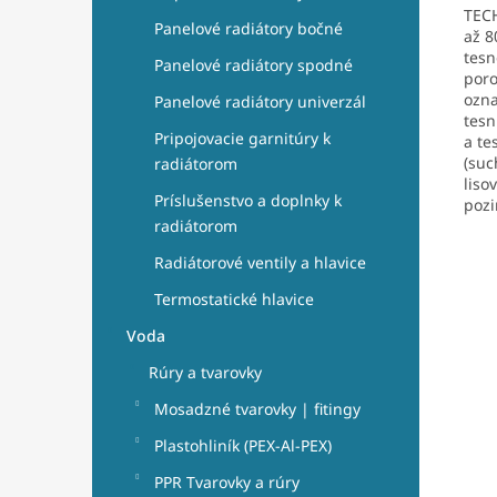
TECH
Panelové radiátory bočné
až 8
tesn
Panelové radiátory spodné
poro
ozna
Panelové radiátory univerzál
tesn
Pripojovacie garnitúry k
a te
(suc
radiátorom
liso
Príslušenstvo a doplnky k
pozi
radiátorom
Radiátorové ventily a hlavice
Termostatické hlavice
Voda
Rúry a tvarovky
Mosadzné tvarovky | fitingy
Plastohliník (PEX-Al-PEX)
PPR Tvarovky a rúry