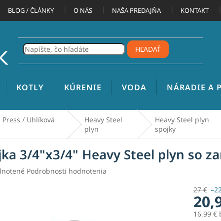
BLOG / ČLÁNKY
O NÁS
NAŠA PREDAJŇA
KONTAKT
HĽADAŤ
KOTLY
KÚRENIE
VODA
NÁRADIE A
 Press / Uhlíková
Heavy Steel
Heavy Steel plyn
plyn
spojky
jka 3/4"x3/4" Heavy Steel plyn so z
rné
notené
Podrobnosti hodnotenia
enie
tu
27 €
–2
20,
16,99 €