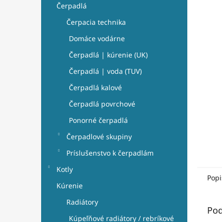
Čerpadlá
5
e
hviezdi
l
Čerpacia technika
Domáce vodárne
Čerpadlá | kúrenie (UK)
Čerpadlá | voda (TUV)
Čerpadlá kalové
Čerpadlá povrchové
Ponorné čerpadlá
Čerpadlové skupiny
Príslušenstvo k čerpadlám
Kotly
Popi
Kúrenie
Radiátory
Pod
Kúpeľňové radiátory / rebríkové