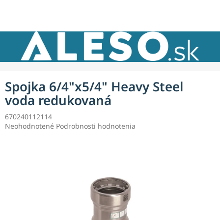
Prejsť
NÁKU
na
obsah
KOŠÍK
Spojka 6/4"x5/4" Heavy Steel
voda redukovaná
670240112114
Priemerné
Neohodnotené
Podrobnosti hodnotenia
hodnotenie
produktu
je
0,0
z
5
hviezdičiek.