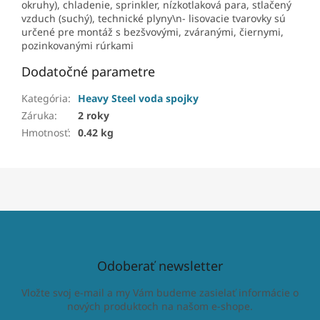
okruhy), chladenie, sprinkler, nízkotlaková para, stlačený
vzduch (suchý), technické plyny\n- lisovacie tvarovky sú
určené pre montáž s bezšvovými, zváranými, čiernymi,
pozinkovanými rúrkami
Dodatočné parametre
Kategória
:
Heavy Steel voda spojky
Záruka
:
2 roky
Hmotnosť
:
0.42 kg
Odoberať newsletter
Vložte svoj e-mail a my Vám budeme zasielať informácie o
nových produktoch na našom e-shope.