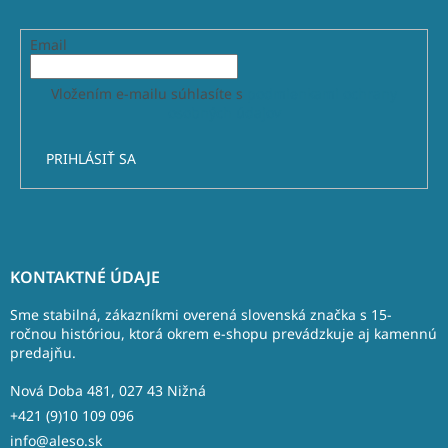
Email
Vložením e-mailu súhlasíte s
podmienkami ochrany
osobných údajov
PRIHLÁSIŤ SA
Z
á
KONTAKTNÉ ÚDAJE
p
ä
Sme stabilná, zákazníkmi overená slovenská značka s 15-
t
ročnou históriou, ktorá okrem e-shopu prevádzkuje aj kamennú
predajňu.
i
e
Nová Doba 481, 027 43 Nižná
+421 (9)10 109 096
info@aleso.sk