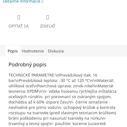
Detailné informácie
OPÝTAŤ SA
ZDIEĽAŤ
Popis
Hodnotenie
Diskusia
Podrobný popis
TECHNICKÉ PARAMETRE:\nPrevádzkový tlak: 16
bar\nPrevádzková teplota: -30 °C až 120 °C\n\nMateriál:
uhlíková oceľ\nPovrchová úprava: zinok-nikel\nMateriál
tesnenia: EPDM\n\n- vďaka lisovaniu rýchlejšia inštalácia
oceľových rúrok\n- pri porovnaní so zváraným spojom,
dochádza až k 60% úspore času\n- čierne označenie -
nevhodné pre pitnú vodu\n- úchopový krúžok a kontrola
rozstupu na tvarovke (pred vlastným tesniacim krúžkom)
bráni poškodeniu pri nasunutí tvarovky na rúrku\n-
trvanlivý a tesný spoj\n- použitie: kúrenie (uzavreté