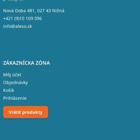
i
e
Nová Doba 481, 027 43 Nižná
+421 (9)10 109 096
info@aleso.sk
ZÁKAZNÍCKA ZÓNA
Môj účet
Objednávky
Košík
Prihlásenie
Vrátiť produkty