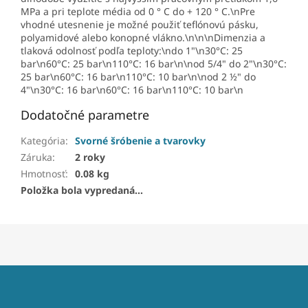
MPa a pri teplote média od 0 ° C do + 120 ° C.\nPre
vhodné utesnenie je možné použiť teflónovú pásku,
polyamidové alebo konopné vlákno.\n\n\nDimenzia a
tlaková odolnosť podľa teploty:\ndo 1"\n30°C: 25
bar\n60°C: 25 bar\n110°C: 16 bar\n\nod 5/4" do 2"\n30°C:
25 bar\n60°C: 16 bar\n110°C: 10 bar\n\nod 2 ½" do
4"\n30°C: 16 bar\n60°C: 16 bar\n110°C: 10 bar\n
Dodatočné parametre
Kategória
:
Svorné šróbenie a tvarovky
Záruka
:
2 roky
Hmotnosť
:
0.08 kg
Položka bola vypredaná…