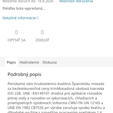
Môžeme doručiť do:
18.8.2026
Možnosti doručenia
Položka bola vypredaná…
Detailné informácie
OPÝTAŤ SA
ZDIEĽAŤ
Popis
Hodnotenie
Diskusia
Podrobný popis
Ponúkame vám hrubostennú kvalitnú Španielsku mosadz
za bezkonkurenčné ceny.\n\nMosadzná závitová tvarovka
ISO 228, UNE –EN149101 vhodná pre aplikácie rozvodov
pitnej vody a rozvodov vo vykurovacích, chladiacich a
priemyselných systémoch.\nNorma CW617N UN 12165 a
UNE-EN 1982 CB753S pri výrobe zaručuje vysokú kvalitu a
dlhodobé využitie s najvyšším pracovným pretlakom 1,6