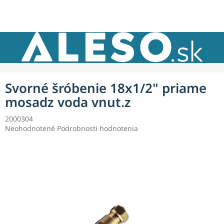
Prejsť
NÁKU
na
obsah
KOŠÍK
Svorné šróbenie 18x1/2" priame
mosadz voda vnut.z
2000304
Priemerné
Neohodnotené
Podrobnosti hodnotenia
hodnotenie
produktu
je
0,0
z
5
hviezdičiek.