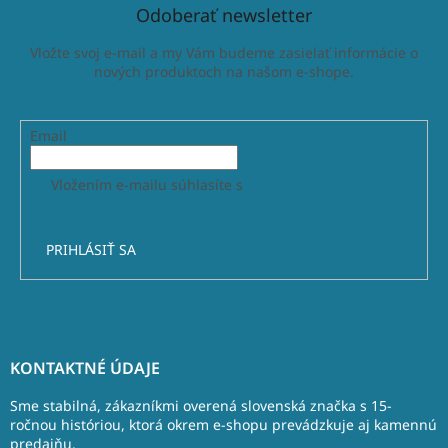
Odoberať newsletter
Vložte svoj e-mail a my Vám budeme zasielať informácie o
nových produktoch na našom e-shope.
Email
Vložením e-mailu súhlasíte s
podmienkami ochrany
osobných údajov
PRIHLÁSIŤ SA
Z
á
KONTAKTNÉ ÚDAJE
p
ä
Sme stabilná, zákazníkmi overená slovenská značka s 15-
t
ročnou históriou, ktorá okrem e-shopu prevádzkuje aj kamennú
predajňu.