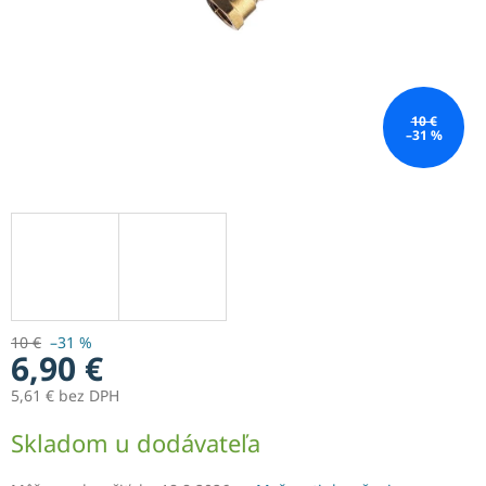
10 €
–31 %
10 €
–31 %
6,90 €
5,61 € bez DPH
Jednotková
Skladom u dodávateľa
cena: