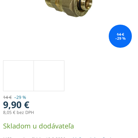
14 €
–29 %
14 €
–29 %
9,90 €
8,05 € bez DPH
Jednotková
Skladom u dodávateľa
cena: