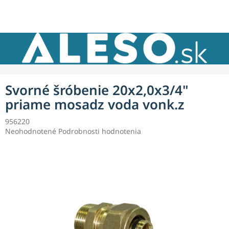
Prejsť
NÁKU
na
obsah
KOŠÍK
Svorné šróbenie 20x2,0x3/4"
priame mosadz voda vonk.z
956220
Priemerné
Neohodnotené
Podrobnosti hodnotenia
hodnotenie
produktu
je
0,0
z
5
hviezdičiek.