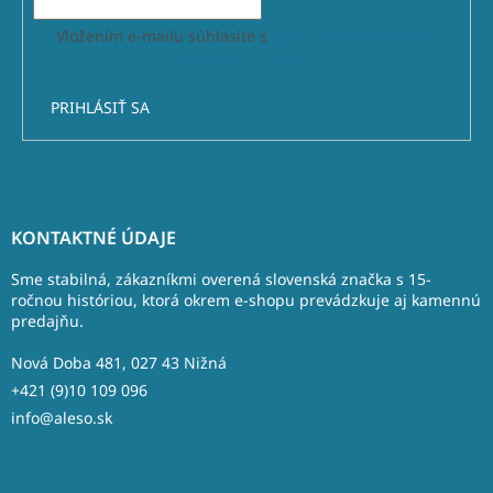
Vložením e-mailu súhlasíte s
podmienkami ochrany
osobných údajov
PRIHLÁSIŤ SA
Z
á
KONTAKTNÉ ÚDAJE
p
ä
Sme stabilná, zákazníkmi overená slovenská značka s 15-
t
ročnou históriou, ktorá okrem e-shopu prevádzkuje aj kamennú
predajňu.
i
e
Nová Doba 481, 027 43 Nižná
+421 (9)10 109 096
info@aleso.sk