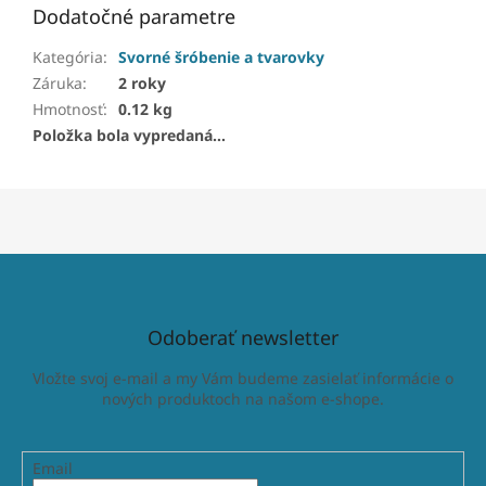
Dodatočné parametre
Kategória
:
Svorné šróbenie a tvarovky
Záruka
:
2 roky
Hmotnosť
:
0.12 kg
Položka bola vypredaná…
Odoberať newsletter
Vložte svoj e-mail a my Vám budeme zasielať informácie o
nových produktoch na našom e-shope.
Email