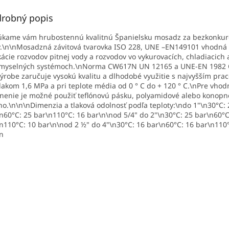
robný popis
úkame vám hrubostennú kvalitnú Španielsku mosadz za bezkonku
.\n\nMosadzná závitová tvarovka ISO 228, UNE –EN149101 vhodná
kácie rozvodov pitnej vody a rozvodov vo vykurovacích, chladiacich 
emyselných systémoch.\nNorma CW617N UN 12165 a UNE-EN 1982
výrobe zaručuje vysokú kvalitu a dlhodobé využitie s najvyšším pr
lakom 1,6 MPa a pri teplote média od 0 ° C do + 120 ° C.\nPre vhod
nenie je možné použiť teflónovú pásku, polyamidové alebo konopn
no.\n\n\nDimenzia a tlaková odolnosť podľa teploty:\ndo 1"\n30°C: 
n60°C: 25 bar\n110°C: 16 bar\n\nod 5/4" do 2"\n30°C: 25 bar\n60°C
n110°C: 10 bar\n\nod 2 ½" do 4"\n30°C: 16 bar\n60°C: 16 bar\n110
n