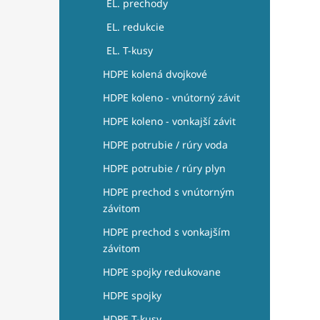
EL. prechody
EL. redukcie
EL. T-kusy
HDPE kolená dvojkové
HDPE koleno - vnútorný závit
HDPE koleno - vonkajší závit
HDPE potrubie / rúry voda
HDPE potrubie / rúry plyn
HDPE prechod s vnútorným
závitom
HDPE prechod s vonkajším
závitom
HDPE spojky redukovane
HDPE spojky
HDPE T-kusy