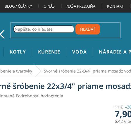
BLOG / ČLÁNKY
O NÁS
NAŠA PREDAJŇA
KONTAKT
HĽADAŤ
KOTLY
KÚRENIE
VODA
NÁRADIE A
benie a tvarovky
Svorné šróbenie 22x3/4" priame mosadz vod
rné šróbenie 22x3/4" priame mosad
rné
notené
Podrobnosti hodnotenia
enie
tu
11 €
–2
7,9
6,42 € 
Jednotk