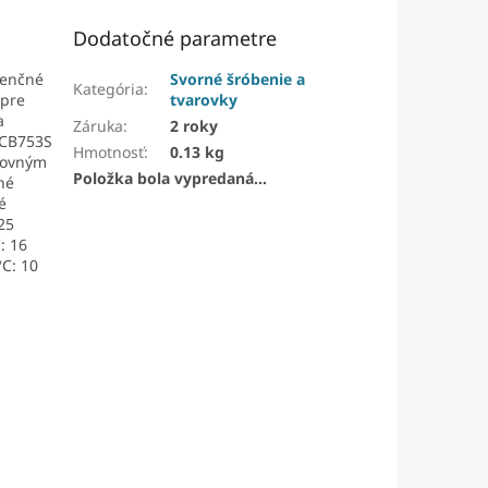
Dodatočné parametre
renčné
Svorné šróbenie a
Kategória
:
 pre
tvarovky
a
Záruka
:
2 roky
 CB753S
Hmotnosť
:
0.13 kg
acovným
Položka bola vypredaná…
né
é
25
: 16
°C: 10