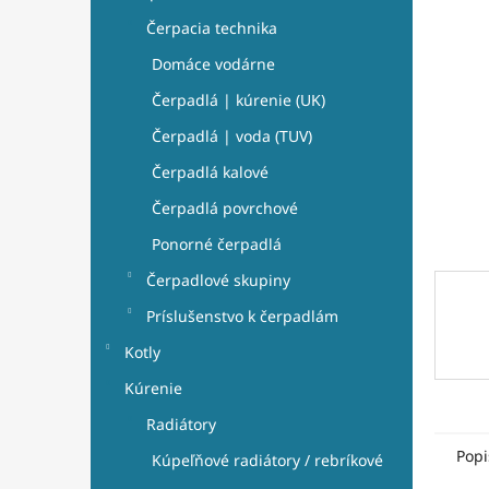
e
hviezdi
l
Čerpacia technika
Domáce vodárne
Čerpadlá | kúrenie (UK)
Čerpadlá | voda (TUV)
Čerpadlá kalové
Čerpadlá povrchové
Ponorné čerpadlá
Čerpadlové skupiny
Príslušenstvo k čerpadlám
Kotly
Kúrenie
Radiátory
Popi
Kúpeľňové radiátory / rebríkové