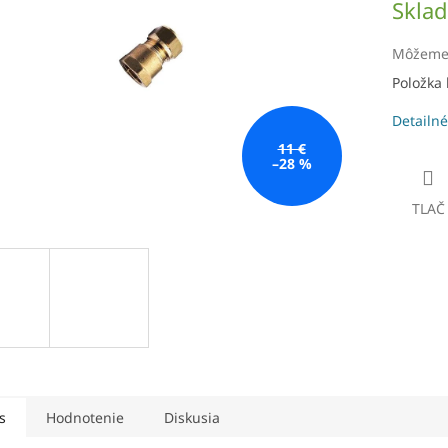
Skla
čiek.
cena:
Môžeme 
Položka
Detailné
11 €
–28 %
TLAČ
s
Hodnotenie
Diskusia