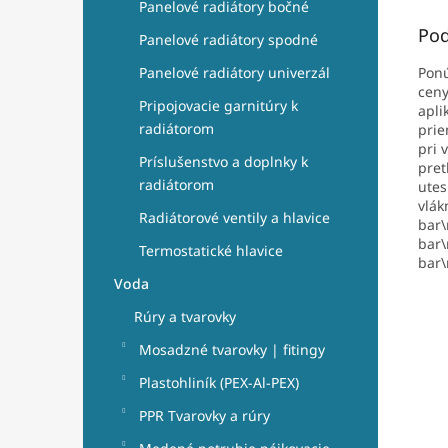
Panelové radiátory bočné
Pod
Panelové radiátory spodné
Pon
Panelové radiátory univerzál
ceny
Pripojovacie garnitúry k
apli
radiátorom
pri
pri 
Príslušenstvo a doplnky k
pret
radiátorom
utes
vlák
Radiátorové ventily a hlavice
bar\
bar\
Termostatické hlavice
bar\
Voda
Rúry a tvarovky
Mosadzné tvarovky | fitingy
Plastohliník (PEX-Al-PEX)
PPR Tvarovky a rúry