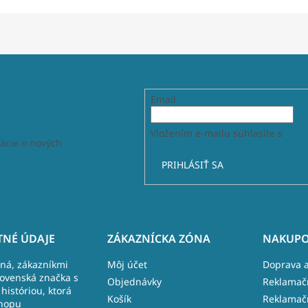
Email
Vložením e-mailu súhlasíte s
podm
ácie o nových
PRIHLÁSIŤ SA
NÉ ÚDAJE
ZÁKAZNÍCKA ZÓNA
NAKUPO
lná, zákazníkmi
Môj účet
Doprava a
lovenská značka s
Objednávky
Reklamač
históriou, ktorá
Košík
Reklamač
hopu