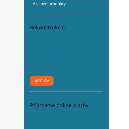
Akciové produkty
Rekonštrukcie
Plánujete rekonštrukciu? Prečo
je Aleso viac než len „obchod s
obkladačkami“
Ako vybrať dokonalú dlažbu a
obklad do vašej kúpeľne:
Kompletný sprievodca
ARCHÍV
Prijímame online platby