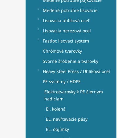
Medené potrubie pájkovacie
Medené potrubie lisovacie
Lisovacia uhlíková oceľ
Lisovacia nerezová ocel
Fastloc lisovací systém
Chrómové tvarovky
Svorné šróbenie a tvarovky
Heavy Steel Press / Uhlíková oceľ
PE systémy / HDPE
Elektrotvarovky k PE čiernym
hadiciam
El. kolená
EL. navŕtavacie pásy
EL. objímky