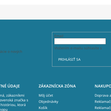
Email
Vložením e-mailu súhlasíte s
podm
ácie o nových
PRIHLÁSIŤ SA
NÉ ÚDAJE
ZÁKAZNÍCKA ZÓNA
NAKUPO
lná, zákazníkmi
Môj účet
Doprava a
lovenská značka s
Objednávky
Reklamač
históriou, ktorá
Košík
Reklamač
hopu