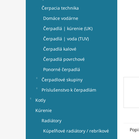
e
hviezdi
l
Čerpacia technika
Domáce vodárne
Čerpadlá | kúrenie (UK)
Čerpadlá | voda (TUV)
Čerpadlá kalové
Čerpadlá povrchové
Ponorné čerpadlá
Čerpadlové skupiny
Príslušenstvo k čerpadlám
Kotly
Kúrenie
Radiátory
Popi
Kúpeľňové radiátory / rebríkové