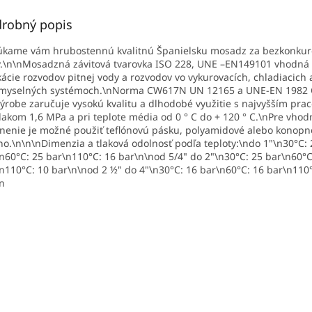
robný popis
úkame vám hrubostennú kvalitnú Španielsku mosadz za bezkonku
.\n\nMosadzná závitová tvarovka ISO 228, UNE –EN149101 vhodná
kácie rozvodov pitnej vody a rozvodov vo vykurovacích, chladiacich 
emyselných systémoch.\nNorma CW617N UN 12165 a UNE-EN 1982
výrobe zaručuje vysokú kvalitu a dlhodobé využitie s najvyšším pr
lakom 1,6 MPa a pri teplote média od 0 ° C do + 120 ° C.\nPre vhod
nenie je možné použiť teflónovú pásku, polyamidové alebo konopn
no.\n\n\nDimenzia a tlaková odolnosť podľa teploty:\ndo 1"\n30°C: 
n60°C: 25 bar\n110°C: 16 bar\n\nod 5/4" do 2"\n30°C: 25 bar\n60°C
n110°C: 10 bar\n\nod 2 ½" do 4"\n30°C: 16 bar\n60°C: 16 bar\n110
n