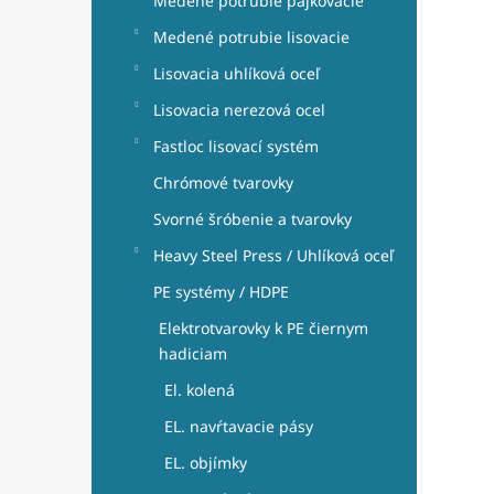
Medené potrubie pájkovacie
Medené potrubie lisovacie
Lisovacia uhlíková oceľ
Lisovacia nerezová ocel
Fastloc lisovací systém
Chrómové tvarovky
Svorné šróbenie a tvarovky
Heavy Steel Press / Uhlíková oceľ
PE systémy / HDPE
Elektrotvarovky k PE čiernym
hadiciam
El. kolená
EL. navŕtavacie pásy
EL. objímky