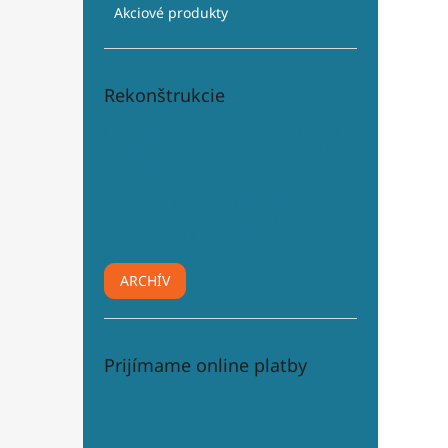
Akciové produkty
Rekonštrukcie
Plánujete rekonštrukciu? Prečo
je Aleso viac než len „obchod s
obkladačkami“
Ako vybrať dokonalú dlažbu a
obklad do vašej kúpeľne:
Kompletný sprievodca
ARCHÍV
Prijímame online platby