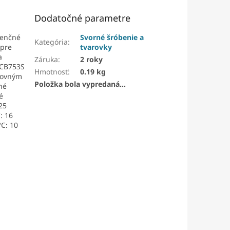
Dodatočné parametre
renčné
Svorné šróbenie a
Kategória
:
 pre
tvarovky
a
Záruka
:
2 roky
 CB753S
Hmotnosť
:
0.19 kg
acovným
Položka bola vypredaná…
né
é
25
: 16
°C: 10