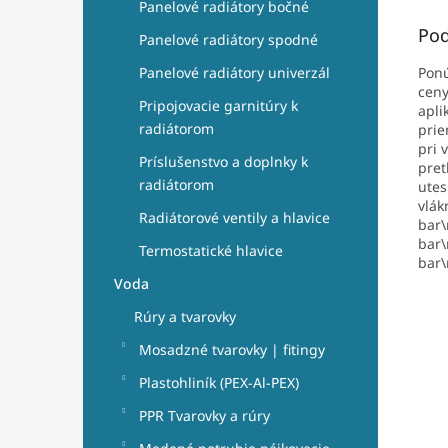
Panelové radiátory bočné
Pod
Panelové radiátory spodné
Pon
Panelové radiátory univerzál
ceny
Pripojovacie garnitúry k
apli
radiátorom
pri
pri 
Príslušenstvo a doplnky k
pret
radiátorom
utes
vlák
Radiátorové ventily a hlavice
bar\
bar\
Termostatické hlavice
bar\
Voda
Rúry a tvarovky
Mosadzné tvarovky | fitingy
Plastohliník (PEX-Al-PEX)
PPR Tvarovky a rúry