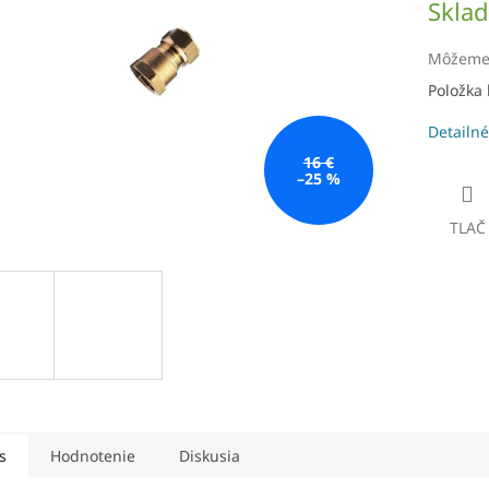
Skla
čiek.
cena:
Môžeme 
Položka
Detailné
16 €
–25 %
TLAČ
s
Hodnotenie
Diskusia