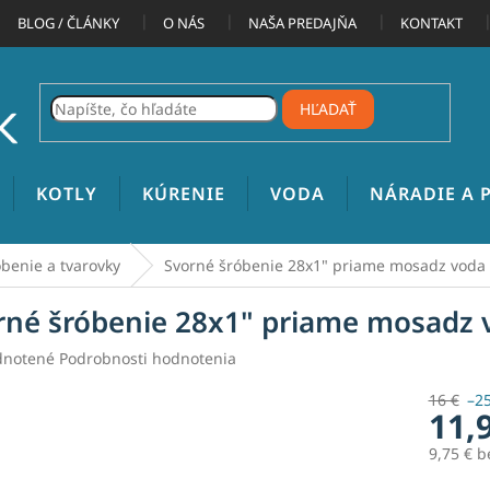
BLOG / ČLÁNKY
O NÁS
NAŠA PREDAJŇA
KONTAKT
HĽADAŤ
KOTLY
KÚRENIE
VODA
NÁRADIE A
benie a tvarovky
Svorné šróbenie 28x1" priame mosadz voda 
rné šróbenie 28x1" priame mosadz 
rné
notené
Podrobnosti hodnotenia
enie
tu
16 €
–2
11,
9,75 € 
Jednotk