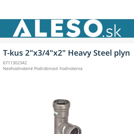
Prejsť
NÁKU
na
obsah
KOŠÍK
T-kus 2"x3/4"x2" Heavy Steel plyn
6711302342
Priemerné
Neohodnotené
Podrobnosti hodnotenia
hodnotenie
produktu
je
0,0
z
5
hviezdičiek.