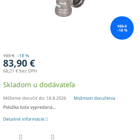
103 €
–18 %
103 €
–18 %
83,90 €
68,21 € bez DPH
Jednotková
Skladom u dodávateľa
cena:
Môžeme doručiť do:
18.8.2026
Možnosti doručenia
Položka bola vypredaná…
Detailné informácie