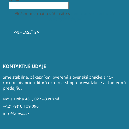
Vložením e-mailu súhlasíte s
podmienkami ochrany
osobných údajov
PRIHLÁSIŤ SA
Z
á
KONTAKTNÉ ÚDAJE
p
ä
Sme stabilná, zákazníkmi overená slovenská značka s 15-
t
ročnou históriou, ktorá okrem e-shopu prevádzkuje aj kamennú
predajňu.
i
e
Nová Doba 481, 027 43 Nižná
+421 (9)10 109 096
info@aleso.sk