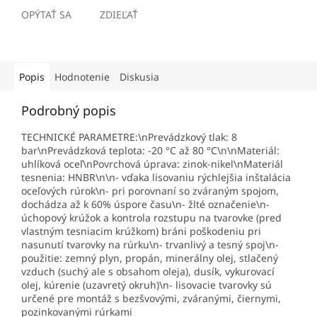
OPÝTAŤ SA
ZDIEĽAŤ
Popis
Hodnotenie
Diskusia
Podrobný popis
TECHNICKÉ PARAMETRE:\nPrevádzkový tlak: 8
bar\nPrevádzková teplota: -20 °C až 80 °C\n\nMateriál:
uhlíková oceľ\nPovrchová úprava: zinok-nikel\nMateriál
tesnenia: HNBR\n\n- vďaka lisovaniu rýchlejšia inštalácia
oceľových rúrok\n- pri porovnaní so zváraným spojom,
dochádza až k 60% úspore času\n- žlté označenie\n-
úchopový krúžok a kontrola rozstupu na tvarovke (pred
vlastným tesniacim krúžkom) bráni poškodeniu pri
nasunutí tvarovky na rúrku\n- trvanlivý a tesný spoj\n-
použitie: zemný plyn, propán, minerálny olej, stlačený
vzduch (suchý ale s obsahom oleja), dusík, vykurovací
olej, kúrenie (uzavretý okruh)\n- lisovacie tvarovky sú
určené pre montáž s bezšvovými, zváranými, čiernymi,
pozinkovanými rúrkami