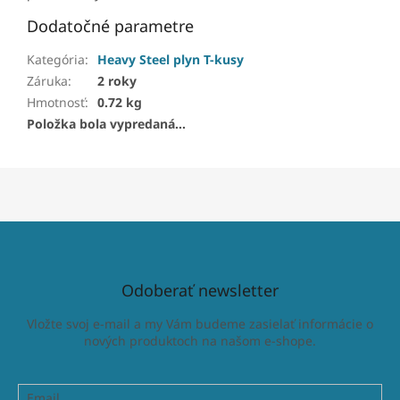
Dodatočné parametre
Kategória
:
Heavy Steel plyn T-kusy
Záruka
:
2 roky
Hmotnosť
:
0.72 kg
Položka bola vypredaná…
Odoberať newsletter
Vložte svoj e-mail a my Vám budeme zasielať informácie o
nových produktoch na našom e-shope.
Email