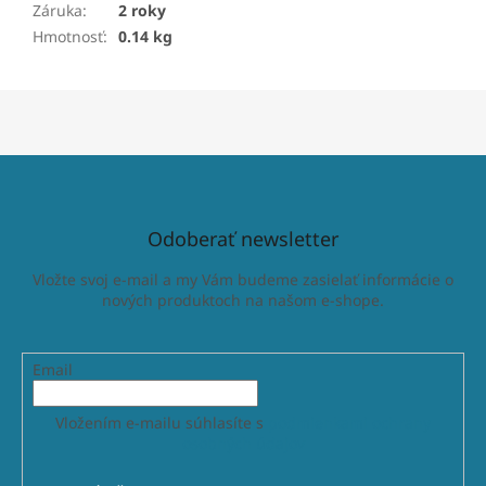
Záruka
:
2 roky
Hmotnosť
:
0.14 kg
Odoberať newsletter
Vložte svoj e-mail a my Vám budeme zasielať informácie o
nových produktoch na našom e-shope.
Email
Vložením e-mailu súhlasíte s
podmienkami ochrany
osobných údajov