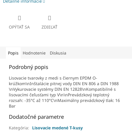
Detailné informácie
OPÝTAŤ SA
ZDIEĽAŤ
Popis
Hodnotenie
Diskusia
Podrobný popis
Lisovacie tvarovky z medi s čiernym EPDM O-
krúžkom\nInštalácie pitnej vody DIN EN 806 a DIN 1988
\nVykurovacie systémy DIN EN 12828\nKompatibilné s
lisovacími čeľusťami typ V\n\nPrevádzkový teplotný
rozsah: -35°C až 110°C\nMaximálny prevádzkový tlak: 16
Bar
Dodatočné parametre
Kategória
:
Lisovacie medené T-kusy