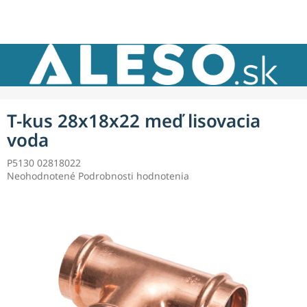
Prejsť
NÁKU
na
obsah
KOŠÍK
T-kus 28x18x22 meď lisovacia
voda
P5130 02818022
Priemerné
Neohodnotené
Podrobnosti hodnotenia
hodnotenie
produktu
je
0,0
z
5
hviezdičiek.