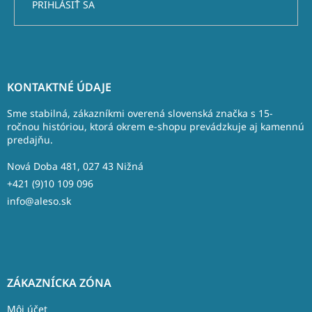
PRIHLÁSIŤ SA
Z
á
KONTAKTNÉ ÚDAJE
p
ä
Sme stabilná, zákazníkmi overená slovenská značka s 15-
t
ročnou históriou, ktorá okrem e-shopu prevádzkuje aj kamennú
predajňu.
i
e
Nová Doba 481, 027 43 Nižná
+421 (9)10 109 096
info@aleso.sk
ZÁKAZNÍCKA ZÓNA
Môj účet