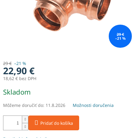
29 €
–21 %
29 €
–21 %
22,90 €
18,62 € bez DPH
Jednotková
Skladom
cena:
Môžeme doručiť do:
11.8.2026
Možnosti doručenia
Pridať do košíka