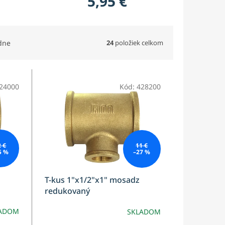
5,95 €
24
položiek celkom
dne
24000
Kód:
428200
2 €
11 €
5 %
–27 %
T-kus 1"x1/2"x1" mosadz
redukovaný
ADOM
SKLADOM