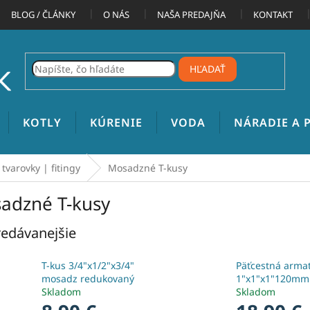
BLOG / ČLÁNKY
O NÁS
NAŠA PREDAJŇA
KONTAKT
HĽADAŤ
KOTLY
KÚRENIE
VODA
NÁRADIE A
varovky | fitingy
Mosadzné T-kusy
adzné T-kusy
edávanejšie
T-kus 3/4"x1/2"x3/4"
Päťcestná arma
mosadz redukovaný
1"x1"x1"120mm
Skladom
Skladom