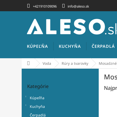
Prejsť
+421910109096
info@aleso.sk
na
obsah
KÚPEĽŇA
KUCHYŇA
ČERPADLÁ
Domov
Voda
Rúry a tvarovky
Mosadzné t
B
Mos
o
Preskočiť
č
Kategórie
kategórie
Najpr
n
ý
Kúpeľňa
p
a
Kuchyňa
n
Čerpadlá