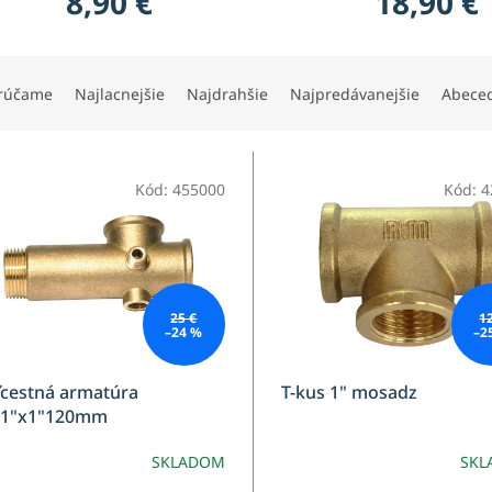
8,90 €
18,90 €
rúčame
Najlacnejšie
Najdrahšie
Najpredávanejšie
Abece
Kód:
455000
Kód:
4
25 €
1
–24 %
–2
ťcestná armatúra
T-kus 1" mosadz
x1"x1"120mm
SKLADOM
SKL