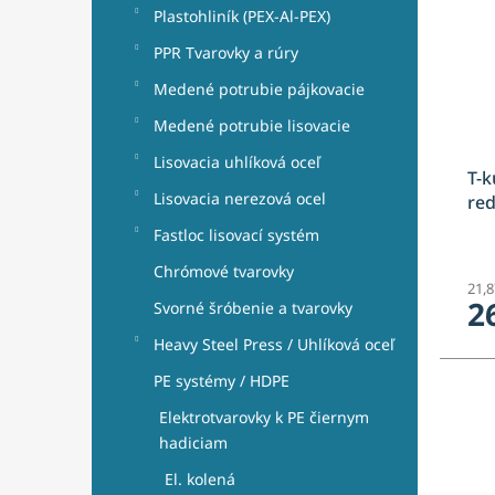
Plastohliník (PEX-Al-PEX)
PPR Tvarovky a rúry
Medené potrubie pájkovacie
Medené potrubie lisovacie
Lisovacia uhlíková oceľ
T-k
Lisovacia nerezová ocel
re
Fastloc lisovací systém
Chrómové tvarovky
21,
2
Svorné šróbenie a tvarovky
Heavy Steel Press / Uhlíková oceľ
PE systémy / HDPE
Elektrotvarovky k PE čiernym
hadiciam
El. kolená