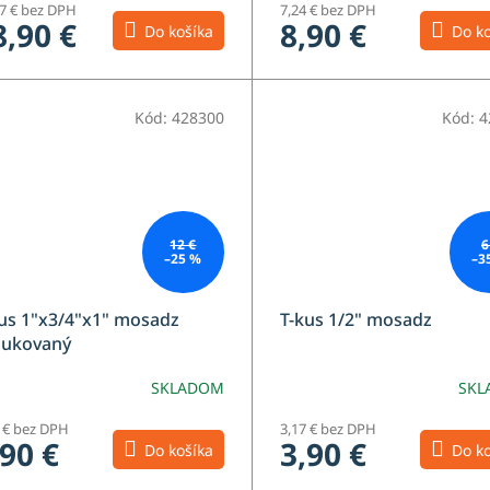
37 € bez DPH
7,24 € bez DPH
8,90 €
8,90 €
Do košíka
Do ko
Kód:
428300
Kód:
4
12 €
6
–25 %
–3
us 1"x3/4"x1" mosadz
T-kus 1/2" mosadz
dukovaný
SKLADOM
SKL
4 € bez DPH
3,17 € bez DPH
,90 €
3,90 €
Do košíka
Do ko