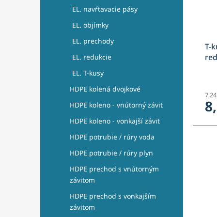
EL. navŕtavacie pásy
EL. objímky
EL. prechody
T-k
re
EL. redukcie
EL. T-kusy
HDPE kolená dvojkové
7,2
8
HDPE koleno - vnútorný závit
HDPE koleno - vonkajší závit
HDPE potrubie / rúry voda
HDPE potrubie / rúry plyn
HDPE prechod s vnútorným
závitom
HDPE prechod s vonkajším
závitom