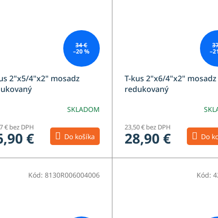
34 €
3
–20 %
–2
us 2"x5/4"x2" mosadz
T-kus 2"x6/4"x2" mosadz
dukovaný
redukovaný
SKLADOM
SKL
87 € bez DPH
23,50 € bez DPH
6,90 €
28,90 €
Do košíka
Do ko
Kód:
8130R006004006
Kód:
4