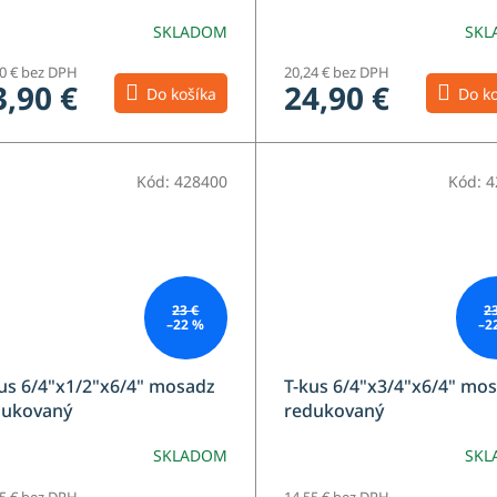
SKLADOM
SKL
30 € bez DPH
20,24 € bez DPH
3,90 €
24,90 €
Do košíka
Do ko
Kód:
428400
Kód:
4
23 €
2
–22 %
–2
us 6/4"x1/2"x6/4" mosadz
T-kus 6/4"x3/4"x6/4" mo
dukovaný
redukovaný
SKLADOM
SKL
55 € bez DPH
14,55 € bez DPH