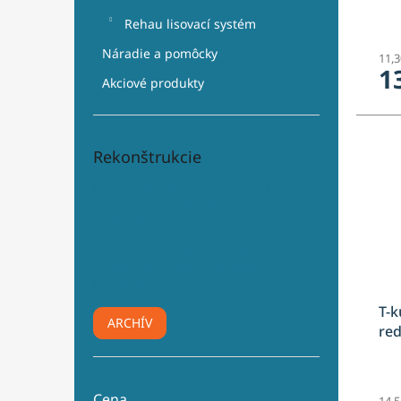
Rehau lisovací systém
Náradie a pomôcky
11,
1
Akciové produkty
Rekonštrukcie
Plánujete rekonštrukciu? Prečo
je Aleso viac než len „obchod s
obkladačkami“
Ako vybrať dokonalú dlažbu a
obklad do vašej kúpeľne:
Kompletný sprievodca
T-k
ARCHÍV
re
Cena
14,