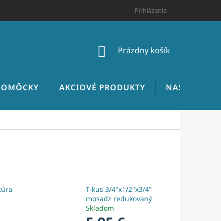
HODNOTENIE OBCHODU
CENNÍK INŠTALATÉRSKYCH PRÁC
Prihlásenie
NÁKUPNÝ
Prázdny košík
KOŠÍK
 POMÔCKY
AKCIOVÉ PRODUKTY
NAŠE REALIZ
túra
T-kus 3/4"x1/2"x3/4"
mosadz redukovaný
Skladom