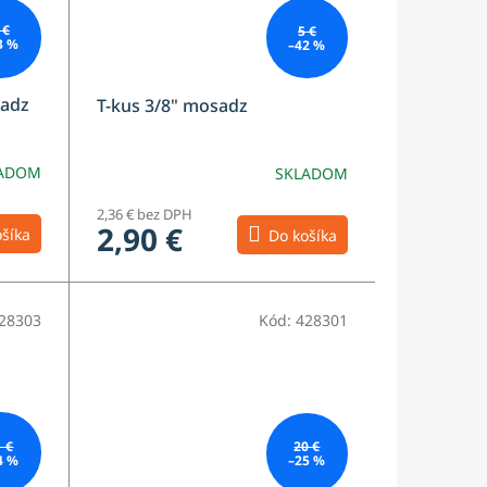
 €
5 €
3 %
–42 %
sadz
T-kus 3/8" mosadz
ADOM
SKLADOM
2,36 € bez DPH
2,90 €
šíka
Do košíka
28303
Kód:
428301
1 €
20 €
4 %
–25 %