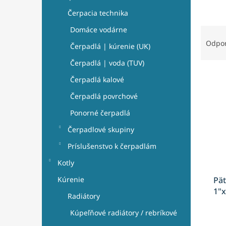
e
l
Čerpacia technika
R
Domáce vodárne
a
Odpo
Čerpadlá | kúrenie (UK)
d
e
Čerpadlá | voda (TUV)
V
n
Čerpadlá kalové
ý
i
p
e
Čerpadlá povrchové
i
p
Ponorné čerpadlá
s
r
p
o
Čerpadlové skupiny
r
d
Príslušenstvo k čerpadlám
o
u
d
k
Kotly
u
t
Kúrenie
Pä
k
o
1"
t
v
Radiátory
o
Kúpeľňové radiátory / rebríkové
v