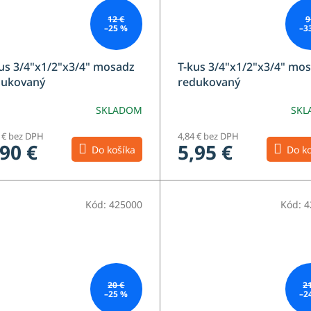
12 €
9
–25 %
–3
us 3/4"x1/2"x3/4" mosadz
T-kus 3/4"x1/2"x3/4" mo
dukovaný
redukovaný
SKLADOM
SKL
4 € bez DPH
4,84 € bez DPH
,90 €
5,95 €
Do košíka
Do ko
Kód:
425000
Kód:
4
20 €
2
–25 %
–2