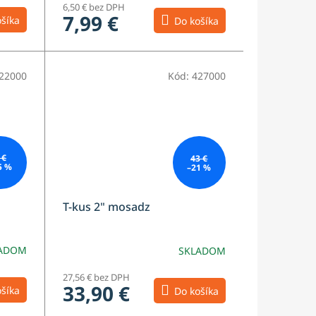
6,50 € bez DPH
7,99 €
šíka
Do košíka
22000
Kód:
427000
 €
43 €
5 %
–21 %
T-kus 2" mosadz
ADOM
SKLADOM
27,56 € bez DPH
33,90 €
šíka
Do košíka