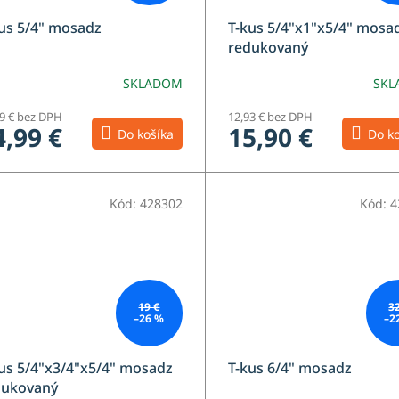
us 5/4" mosadz
T-kus 5/4"x1"x5/4" mosa
redukovaný
SKLADOM
SKL
19 € bez DPH
12,93 € bez DPH
4,99 €
15,90 €
Do košíka
Do ko
Kód:
428302
Kód:
4
19 €
3
–26 %
–2
us 5/4"x3/4"x5/4" mosadz
T-kus 6/4" mosadz
dukovaný