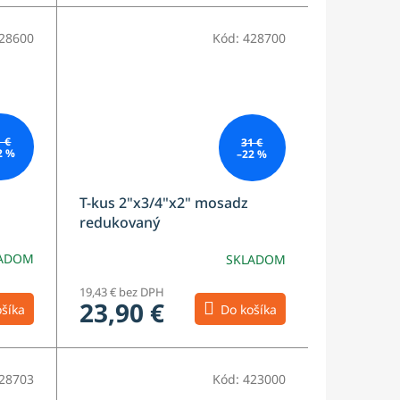
28600
Kód:
428700
1 €
31 €
2 %
–22 %
T-kus 2"x3/4"x2" mosadz
redukovaný
ADOM
SKLADOM
19,43 € bez DPH
23,90 €
šíka
Do košíka
28703
Kód:
423000