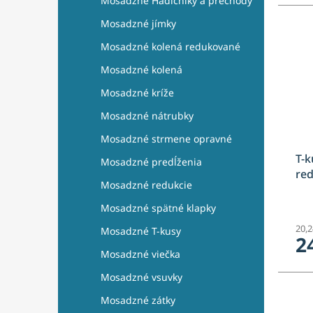
Mosadzné Hadičníky a prechody
Mosadzné jímky
Mosadzné kolená redukované
Mosadzné kolená
Mosadzné kríže
Mosadzné nátrubky
Mosadzné strmene opravné
T-k
Mosadzné predĺženia
re
Mosadzné redukcie
Mosadzné spätné klapky
20,
Mosadzné T-kusy
2
Mosadzné viečka
Mosadzné vsuvky
Mosadzné zátky