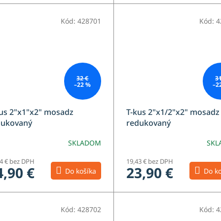
Kód:
428701
Kód:
4
32 €
3
–22 %
–2
us 2"x1"x2" mosadz
T-kus 2"x1/2"x2" mosadz
dukovaný
redukovaný
SKLADOM
SKL
24 € bez DPH
19,43 € bez DPH
4,90 €
23,90 €
Do košíka
Do ko
Kód:
428702
Kód:
4