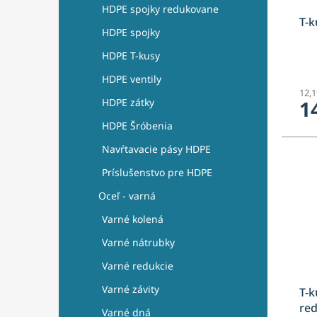
HDPE spojky redukovane
T-k
HDPE spojky
HDPE T-kusy
HDPE ventily
12,
1
HDPE zátky
HDPE Šróbenia
Navŕtavacie pásy HDPE
Príslušenstvo pre HDPE
Oceľ - varná
Varné kolená
Varné nátrubky
Varné redukcie
Varné závity
T-k
re
Varné dná