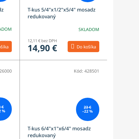
dz
T-kus 5/4"x1/2"x5/4" mosadz
redukovaný
ADOM
SKLADOM
12,11 € bez DPH
14,90 €
šíka
Do košíka
26000
Kód:
428501
2 €
23 €
2 %
–22 %
T-kus 6/4"x1"x6/4" mosadz
redukovaný