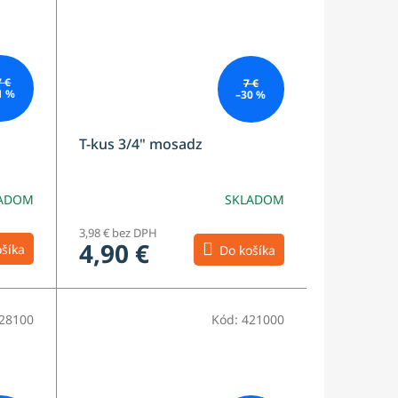
7 €
7 €
1 %
–30 %
T-kus 3/4" mosadz
ADOM
SKLADOM
3,98 € bez DPH
4,90 €
šíka
Do košíka
28100
Kód:
421000