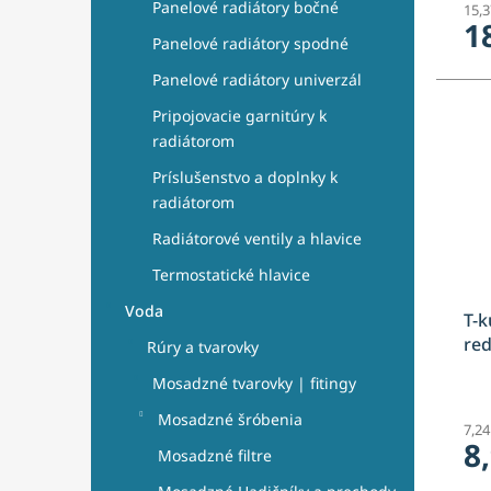
Panelové radiátory bočné
15,
1
Panelové radiátory spodné
Panelové radiátory univerzál
Pripojovacie garnitúry k
radiátorom
Príslušenstvo a doplnky k
radiátorom
Radiátorové ventily a hlavice
Termostatické hlavice
Voda
T-k
re
Rúry a tvarovky
Mosadzné tvarovky | fitingy
Mosadzné šróbenia
7,2
8
Mosadzné filtre