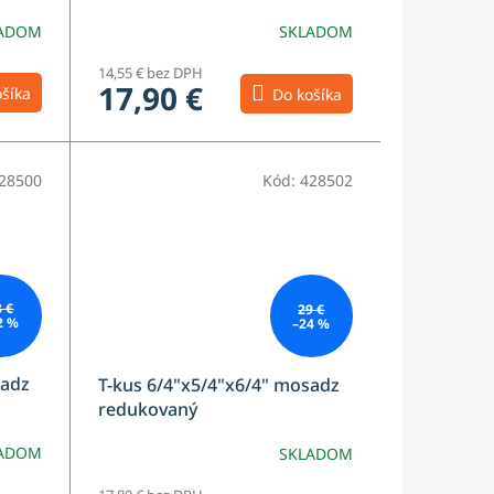
ADOM
SKLADOM
14,55 € bez DPH
17,90 €
šíka
Do košíka
28500
Kód:
428502
3 €
29 €
2 %
–24 %
sadz
T-kus 6/4"x5/4"x6/4" mosadz
redukovaný
ADOM
SKLADOM