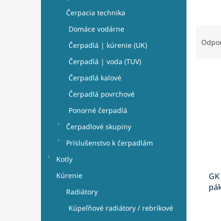
e
l
Čerpacia technika
R
Domáce vodárne
a
Odpo
Čerpadlá | kúrenie (UK)
d
e
Čerpadlá | voda (TUV)
V
n
Čerpadlá kalové
ý
i
p
e
Čerpadlá povrchové
i
p
Ponorné čerpadlá
s
r
p
o
Čerpadlové skupiny
r
d
Príslušenstvo k čerpadlám
o
u
d
k
Kotly
u
t
Kúrenie
GK 
k
o
pá
t
v
Radiátory
o
Kúpeľňové radiátory / rebríkové
v