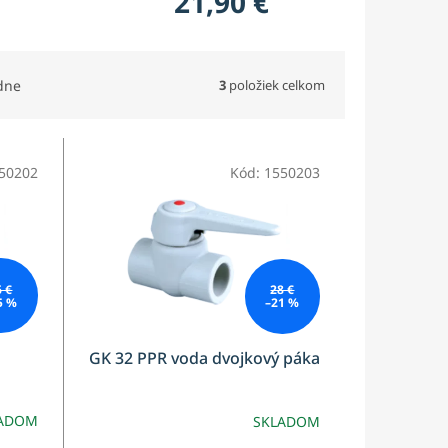
21,90 €
3
položiek celkom
dne
50202
Kód:
1550203
6 €
28 €
5 %
–21 %
GK 32 PPR voda dvojkový páka
ADOM
SKLADOM