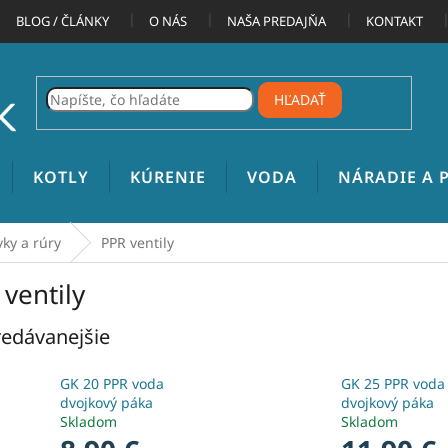
BLOG / ČLÁNKY
O NÁS
NAŠA PREDAJŇA
KONTAKT
HĽADAŤ
KOTLY
KÚRENIE
VODA
NÁRADIE A
ky a rúry
PPR ventily
ventily
edávanejšie
GK 20 PPR voda
GK 25 PPR voda
dvojkový páka
dvojkový páka
Skladom
Skladom