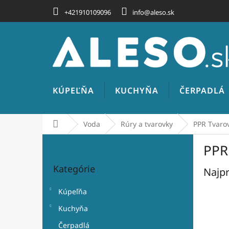
Prejsť
+421910109096
info@aleso.sk
na
obsah
KÚPEĽŇA
KUCHYŇA
ČERPADLÁ
Domov
Voda
Rúry a tvarovky
PPR Tvarov
B
PPR 
o
Preskočiť
č
Kategórie
kategórie
Najpr
n
ý
Kúpeľňa
p
a
Kuchyňa
n
Čerpadlá