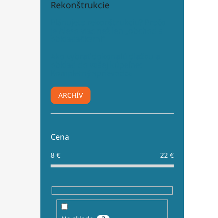
Rekonštrukcie
Plánujete rekonštrukciu? Prečo
je Aleso viac než len „obchod s
obkladačkami“
Ako vybrať dokonalú dlažbu a
obklad do vašej kúpeľne:
Kompletný sprievodca
ARCHÍV
Cena
8
€
22
€