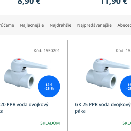
8,90 €
11,90 €
rúčame
Najlacnejšie
Najdrahšie
Najpredávanejšie
Abece
Kód:
1550201
Kód:
15
12 €
1
–25 %
–2
20 PPR voda dvojkový
GK 25 PPR voda dvojkový
ka
páka
SKLADOM
SKL