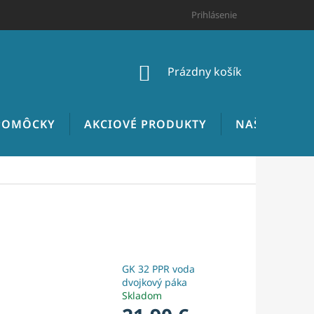
HODNOTENIE OBCHODU
CENNÍK INŠTALATÉRSKYCH PRÁC
Prihlásenie
NÁKUPNÝ
Prázdny košík
KOŠÍK
 POMÔCKY
AKCIOVÉ PRODUKTY
NAŠE REALIZ
GK 32 PPR voda
dvojkový páka
Skladom