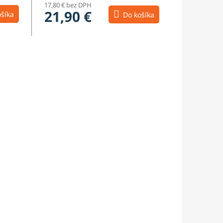
17,80 € bez DPH
21,90 €
šíka
Do košíka