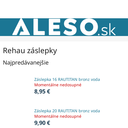
Prejsť
NÁKU
na
obsah
KOŠÍK
Rehau záslepky
Najpredávanejšie
Záslepka 16 RAUTITAN bronz voda
Momentálne nedosupné
8,95 €
Záslepka 20 RAUTITAN bronz voda
Momentálne nedosupné
9,90 €