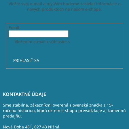
Vložte svoj e-mail a my Vám budeme zasielať informácie o
nových produktoch na našom e-shope.
Email
Vložením e-mailu súhlasíte s
podmienkami ochrany
osobných údajov
PRIHLÁSIŤ SA
Z
á
KONTAKTNÉ ÚDAJE
p
ä
Sme stabilná, zákazníkmi overená slovenská značka s 15-
t
ročnou históriou, ktorá okrem e-shopu prevádzkuje aj kamennú
predajňu.
i
e
Nová Doba 481, 027 43 Nižná