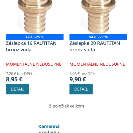
p
i
s
p
r
o
12 €
–25 %
14 €
–29 %
d
Záslepka 16 RAUTITAN
Záslepka 20 RAUTITAN
u
bronz voda
bronz voda
k
t
MOMENTÁLNE NEDOSUPNÉ
MOMENTÁLNE NEDOSUPNÉ
o
7,28 € bez DPH
8,05 € bez DPH
v
8,95 €
9,90 €
DETAIL
DETAIL
2
položiek celkom
O
v
l
á
Kamenná
d
predajňa