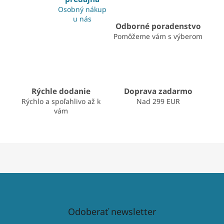
a
Osobný nákup
c
u nás
i
Odborné poradenstvo
e
Pomôžeme vám s výberom
p
r
v
k
y
v
Rýchle dodanie
Doprava zadarmo
ý
Rýchlo a spoľahlivo až k
Nad 299 EUR
p
vám
i
s
u
Odoberať newsletter